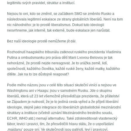
legitimitu svých pravidel, struktur a institucí.
Nejsou to oni, kdo se změnil, se začátkem SMO se změnilo Rusko a
následovala legitimní eskalace ze strany globálních liberálů. Není na tom
nic náhodného: je to prostě liberalismus. Dokud tuto ideologii
nesvrhneme, jak interně, tak externě, bude eskalace jen narůstat.
Bez naší ideologie prostě nemůžeme jít dál.
Rozhodnutí haagského tribunálu zatknout ruského prezidenta Vladimira
Putina a ombudsmanku pro práva dětí Marii Lvovou-Belovou je tak
nehorázné, že prostě nejde nereagovat. Je to urážka země, lidí,
společnosti, každého člověka, každé ruské ženy, každé matky, každého
dítěte. Jak na to lze důstojně reagovat?
Podle mého názoru jsou v celé této situaci skuteční viníci a nejsou ve
Washingtonu ani v Haagu: jsou v samotném Rusku. Jde o skupinu
liberálů, která už 23 let všemožně přesvědčuje prezidenta, že přátelství
se Západem je nutností, že je to jediná cesta vpřed a že přijetí liberální
ideologie, stejně jako integrace do liberálních globalistické mezinárodní
struktury a instituce (včetně uznání Mezinárodního trestního soudu,
ECHR, WHO atd.) nemají alternativu. Také zdiskreditovali vlastenecký
tábor, levici i pravici, tím, že přesvědčili hlavu státu, že o uspořádání
‚majdanu‘ pouze sní. Ve skutečnosti jsou patrioti, leví i pravicoví,