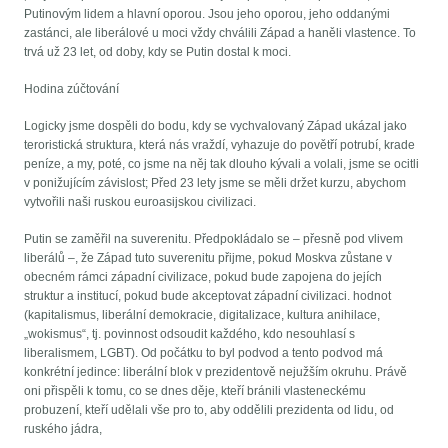
Putinovým lidem a hlavní oporou. Jsou jeho oporou, jeho oddanými
zastánci, ale liberálové u moci vždy chválili Západ a haněli vlastence. To
trvá už 23 let, od doby, kdy se Putin dostal k moci.
Hodina zúčtování
Logicky jsme dospěli do bodu, kdy se vychvalovaný Západ ukázal jako
teroristická struktura, která nás vraždí, vyhazuje do povětří potrubí, krade
peníze, a my, poté, co jsme na něj tak dlouho kývali a volali, jsme se ocitli
v ponižujícím závislost; Před 23 lety jsme se měli držet kurzu, abychom
vytvořili naši ruskou euroasijskou civilizaci.
Putin se zaměřil na suverenitu. Předpokládalo se – přesně pod vlivem
liberálů –, že Západ tuto suverenitu přijme, pokud Moskva zůstane v
obecném rámci západní civilizace, pokud bude zapojena do jejích
struktur a institucí, pokud bude akceptovat západní civilizaci. hodnot
(kapitalismus, liberální demokracie, digitalizace, kultura anihilace,
„wokismus“, tj. povinnost odsoudit každého, kdo nesouhlasí s
liberalismem, LGBT). Od počátku to byl podvod a tento podvod má
konkrétní jedince: liberální blok v prezidentově nejužším okruhu. Právě
oni přispěli k tomu, co se dnes děje, kteří bránili vlasteneckému
probuzení, kteří udělali vše pro to, aby oddělili prezidenta od lidu, od
ruského jádra,