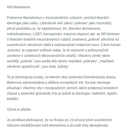
Hůl liberalismu
Proberme liberalismus v mezinárodních vztazích, součást liberální
ideologie jako celku. Liberálové vidí zákon ‘pokroku’ jako nezvratný,
jehož podstatou je, že kapitalismus, trh, liberální demokracie,
individualismus, LGBT, transgender, masová migrace atd. se šíří lidstvem.
V liberální doktríně mezinárodních vztahů znamená „pokrok“ přechod od
suverénních národních států k nadnárodním instancím moci. Cílem tohoto
‚pokroku‘ je ustavení světové vlády. Je to výslovně a jednoznačně
uvedeno v učebnicích Mezinárodních vztahů. Všechny země, které
nechtějí „pokrok“, jsou podle této teorie nepřáteli „pokroku“, „nepřáteli
otevřené společnosti“, jsou tedy „fašisty“.
To je ideologický postoj, na kterém stojí americká Demokratická strana,
Bidenova administrativa a většina evropských elit. Na tuto ideologii
přísahají i všechny síly v nezápadních zemích, které podporují kolektivní
Západ a americké globalisty. A to je právě ta ideologie: radikální, rigidní,
totalitní.
Výzva je přijata
Je poněkud překvapivé, že se Rusko po 23 let pod plně suverénním
vůdcem neobtěžovalo čelit liberalismu a do jisté míry akceptovalo