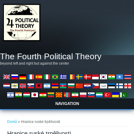
Přejít k hlavnímu obsahu
The Fourth Political Theory
beyond left and right but against the center
NAVIGATION
Jste zde
Domů
» Hranice ruské trpělivosti
Hranice ruské trpělivosti