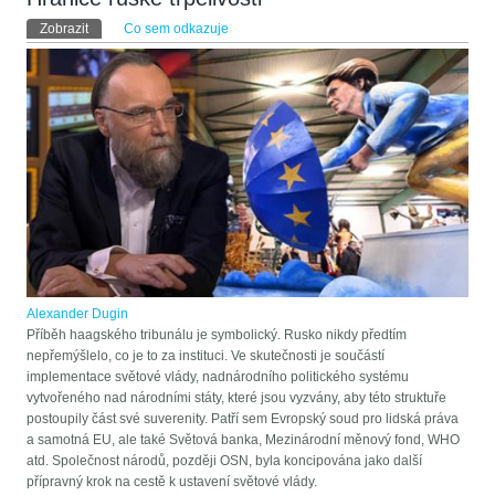
Hlavní záložky
Zobrazit
(aktivní záložka)
Co sem odkazuje
Alexander Dugin
Příběh haagského tribunálu je symbolický. Rusko nikdy předtím
nepřemýšlelo, co je to za instituci. Ve skutečnosti je součástí
implementace světové vlády, nadnárodního politického systému
vytvořeného nad národními státy, které jsou vyzvány, aby této struktuře
postoupily část své suverenity. Patří sem Evropský soud pro lidská práva
a samotná EU, ale také Světová banka, Mezinárodní měnový fond, WHO
atd. Společnost národů, později OSN, byla koncipována jako další
přípravný krok na cestě k ustavení světové vlády.