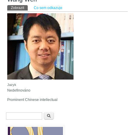
Hlavní záložky
Zobrazit
(aktivní záložka)
Co sem odkazuje
Jazyk
Nedefinováno
Prominent Chinese intellectual
Vyhledávání
Hledat