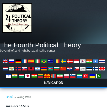
Přejít k hlavnímu obsahu
The Fourth Political Theory
beyond left and right but against the center
NAVIGATION
Jste zde
Domů
» Wang Wen
Wang Wen