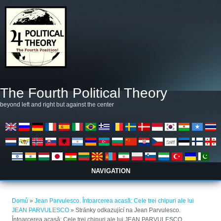
Přejít k hlavnímu obsahu
The Fourth Political Theory
beyond left and right but against the center
NAVIGATION
Jste zde
Domů
»
Jean Parvulesco. Întoarcerea acasă: Cele trei chipuri ale lui
JEAN PARVULESCO
» Stránky odkazující na Jean Parvulesco.
Întoarcerea acasă: Cele trei chipuri ale lui JEAN PARVULESCO