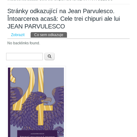
Stránky odkazující na Jean Parvulesco.
Întoarcerea acasă: Cele trei chipuri ale lui
JEAN PARVULESCO
Hlavní záložky
Zobrazit
Co sem odkazuje
(aktivní záložka)
No backlinks found.
Vyhledávání
Hledat