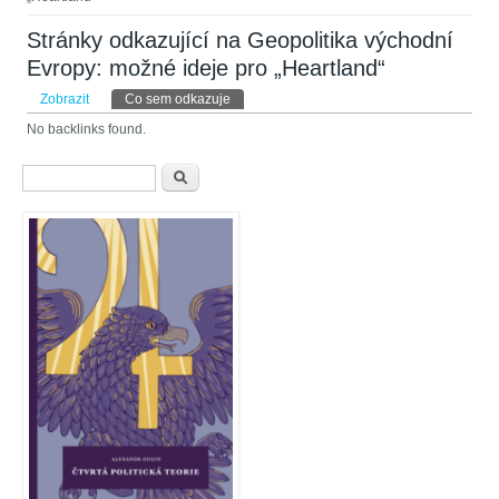
Stránky odkazující na Geopolitika východní
Evropy: možné ideje pro „Heartland“
Hlavní záložky
Zobrazit
Co sem odkazuje
(aktivní záložka)
No backlinks found.
Vyhledávání
Hledat