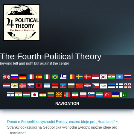
Přejít k hlavnímu obsahu
The Fourth Political Theory
beyond left and right but against the center
NAVIGATION
Jste zde
Domů
»
Geopolitika východní Evropy: možné ideje pro „Heartland“
»
Stránky odkazující na Geopolitika východní Evropy: možné ideje pro
„Heartland“