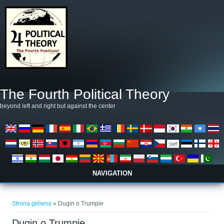
Przejdź do treści
The Fourth Political Theory
beyond left and right but against the center
NAVIGATION
Jesteś tutaj
Strona główna
» Dugin o Trumpie
Dugin o Trumpie