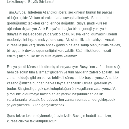
tekkelimeyle: Büyük Sıfırlama!
Tüm Avrupalı ​​liderlerin Atlantikçi liberal seçkinlerin bunun bir parçası
olduğu açıktır. Ve tam olarak onlarla savaş halindeyiz. Bu nedenle
gördüğümüz tepkileri kendilerince doğaldır. Rusya şimdi küresel
ağlardan dışlanıyor. Artık Rusya'nın başka bir seçeneği yok: ya kendi
dünyasını inşa edecek ya da yok olacak. Rusya kendi dünyasını, kendi
medeniyetini inşa etmek yolunu seçti. Ve şimdi ilk adım atılıyor. Ancak
küreselleşme karşısında ancak geniş bir alana sahip olan, bir kıta devleti,
bir uygarlık devleti egemenliğini koruyabilir. Bütün ilişkilerden tecrit
edilmiş hiçbir ülke uzun süre ayakta kalamaz.
Rusya şimdi küresel bir direniş alanı yaratıyor. Rusya'nın zaferi, hem sağ,
hem de solun tüm alternatif güçlerin ve tüm halkların zaferi olacaktır. Her
zaman olduğu gibi en zor ve tehlikeli süreçleri biz başlatıyoruz. Ama biz
kazandığımızda bundan herkes faydalanacaktır. Olması gereken yol
budur. Biz şimdi gerçek çok kutupluluğun ön koşullarını yaratıyoruz. Ve
şimdi bizi öldürmeye hazır olanlar, yarınki başarımızdan da ilk
yararlananlar olacak. Neredeyse her zaman sonradan gerçekleşecek
şeyler yazarım. Bu da gerçekleşecek.
Şunu tekrar tekrar söylemek görevimizdir: Savaşın hedefi atlantizm,
küreselcilik ve tek kutupluluktur!