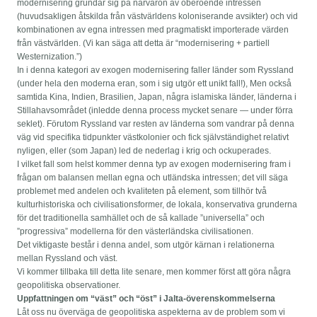
modernisering grundar sig på närvaron av oberoende intressen
(huvudsakligen åtskilda från västvärldens koloniserande avsikter) och vid
kombinationen av egna intressen med pragmatiskt importerade värden
från västvärlden. (Vi kan säga att detta är “modernisering + partiell
Westernization.”)
In i denna kategori av exogen modernisering faller länder som Ryssland
(under hela den moderna eran, som i sig utgör ett unikt fall!), Men också
samtida Kina, Indien, Brasilien, Japan, några islamiska länder, länderna i
Stillahavsområdet (inledde denna process mycket senare — under förra
seklet). Förutom Ryssland var resten av länderna som vandrar på denna
väg vid specifika tidpunkter västkolonier och fick självständighet relativt
nyligen, eller (som Japan) led de nederlag i krig och ockuperades.
I vilket fall som helst kommer denna typ av exogen modernisering fram i
frågan om balansen mellan egna och utländska intressen; det vill säga
problemet med andelen och kvaliteten på element, som tillhör två
kulturhistoriska och civilisationsformer, de lokala, konservativa grunderna
för det traditionella samhället och de så kallade ”universella” och
”progressiva” modellerna för den västerländska civilisationen.
Det viktigaste består i denna andel, som utgör kärnan i relationerna
mellan Ryssland och väst.
Vi kommer tillbaka till detta lite senare, men kommer först att göra några
geopolitiska observationer.
Uppfattningen om “väst” och “öst” i Jalta-överenskommelserna
Låt oss nu överväga de geopolitiska aspekterna av de problem som vi