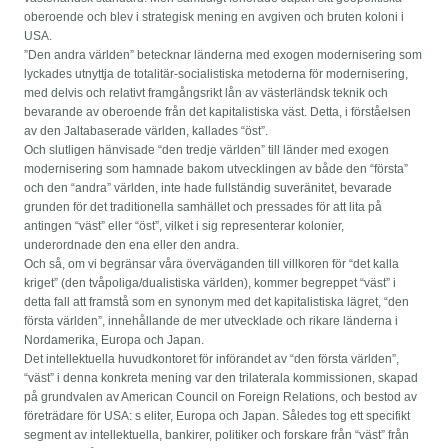
oberoende och blev i strategisk mening en avgiven och bruten koloni i
USA.
”Den andra världen” betecknar länderna med exogen modernisering som
lyckades utnyttja de totalitär-socialistiska metoderna för modernisering,
med delvis och relativt framgångsrikt lån av västerländsk teknik och
bevarande av oberoende från det kapitalistiska väst. Detta, i förståelsen
av den Jaltabaserade världen, kallades “öst”.
Och slutligen hänvisade “den tredje världen” till länder med exogen
modernisering som hamnade bakom utvecklingen av både den “första”
och den “andra” världen, inte hade fullständig suveränitet, bevarade
grunden för det traditionella samhället och pressades för att lita på
antingen “väst” eller “öst”, vilket i sig representerar kolonier,
underordnade den ena eller den andra.
Och så, om vi begränsar våra överväganden till villkoren för “det kalla
kriget” (den tvåpoliga/dualistiska världen), kommer begreppet “väst” i
detta fall att framstå som en synonym med det kapitalistiska lägret, “den
första världen”, innehållande de mer utvecklade och rikare länderna i
Nordamerika, Europa och Japan.
Det intellektuella huvudkontoret för införandet av “den första världen”,
“väst” i denna konkreta mening var den trilaterala kommissionen, skapad
på grundvalen av American Council on Foreign Relations, och bestod av
företrädare för USA: s eliter, Europa och Japan. Således tog ett specifikt
segment av intellektuella, bankirer, politiker och forskare från “väst” från