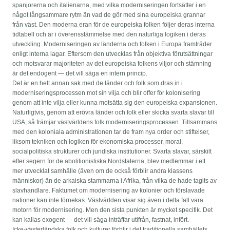
spanjorerna och italienarna, med vilka moderniseringen fortsätter i en
något långsammare rytm än vad de gör med sina europeiska grannar
från väst. Den moderna eran för de europeiska folken följer deras interna
tidtabell och är i överensstämmelse med den naturliga logiken i deras
utveckling. Moderniseringen av länderna och folken i Europa framträder
enligt interna lagar. Eftersom den utvecklas från objektiva förutsättningar
och motsvarar majoriteten av det europeiska folkens viljor och stämning
är det endogent — det vill säga en intern princip.
Det är en helt annan sak med de länder och folk som dras in i
moderniseringsprocessen mot sin vilja och blir offer för kolonisering
genom att inte vilja eller kunna motsätta sig den europeiska expansionen.
Naturligtvis, genom att erövra länder och folk eller skicka svarta slavar till
USA, så främjar västvärldens folk moderniseringsprocessen. Tillsammans
med den koloniala administrationen tar de fram nya order och stiftelser,
liksom tekniken och logiken för ekonomiska processer, moral,
socialpolitiska strukturer och juridiska institutioner. Svarta slavar, särskilt
efter segern för de abolitionistiska Nordstaterna, blev medlemmar i ett
mer utvecklat samhälle (även om de också förblir andra klassens
människor) än de arkaiska stammarna i Afrika, från vilka de hade tagits av
slavhandlare. Faktumet om modernisering av kolonier och förslavade
nationer kan inte förnekas. Västvärlden visar sig även i detta fall vara
motorn för modernisering. Men den sista punkten är mycket specifik. Det
kan kallas exogent — det vill säga inträffar utifrån, fastnat, infört.
Icke-västerländska folk och kulturer förblir i det traditionella samhällets