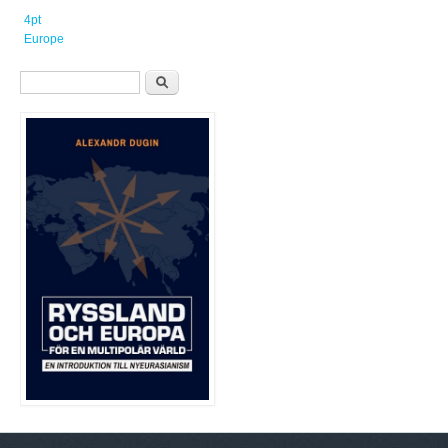
4pt
Europe
Sökformulär
Sök