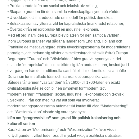
• Proklamerade idén om social och teknisk utveckling;
• Skapade grunden för den samtida vetenskapliga synen på världen;
• Utvecklade och introducerade en modell för politisk demokrati;
• Betraktas som av yttersta vikt för kapitalistiska (marknads) relationer;
• Övergick från en jordbruks- till en industriell ekonomi.
Med ett ord, nämligen Europa blev platsen för den samtida världen.
Inom Europas gränser var sådana länder som England, Holland och
Frankrike de mest avantgardistiska utvecklingszonerna för modernitetens
paradigm, och befann sig väster om mellersta(och särskilt östra) Europa.
Begreppen “Europa” och “Västvärlden” blev gradvis synonymer: det
uttalade “europeiska”, det som skilde sig från andra kulturer, bestod just i
övergången från det traditionella samhället till modernitetens samhälle.
Detta i sin tur inträffade först och främst i det europeiska väst .
Således får termen “västvärlden” från 1600- till 1700-talen en exakt
civilisationsförståelse och blir en synonym för “modernitet”,
“modernisering”, “framsteg”; social, industriell, ekonomisk och teknisk
utveckling. Från och med nu var allt som var involverat i
moderniseringsprocesserna automatiskt knutet till väst. “Modernisering”
och “Westernization” visade sig vara synonymt.
Idén om ”progressivitet” som grund för politisk kolonisering och
kulturell rasism
Karaktären av “Modernisering” och “Westernization” kräver vissa
förtydliganden, vilket leder oss till mycket viktiga praktiska slutsatser.