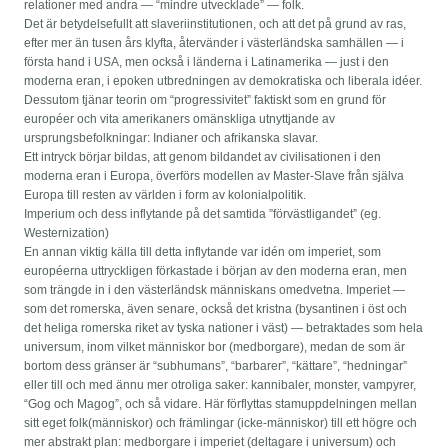
relationer med andra — “mindre utvecklade” — folk.
Det är betydelsefullt att slaveriinstitutionen, och att det på grund av ras,
efter mer än tusen års klyfta, återvänder i västerländska samhällen — i
första hand i USA, men också i länderna i Latinamerika — just i den
moderna eran, i epoken utbredningen av demokratiska och liberala idéer.
Dessutom tjänar teorin om “progressivitet” faktiskt som en grund för
européer och vita amerikaners omänskliga utnyttjande av
ursprungsbefolkningar: Indianer och afrikanska slavar.
Ett intryck börjar bildas, att genom bildandet av civilisationen i den
moderna eran i Europa, överförs modellen av Master-Slave från själva
Europa till resten av världen i form av kolonialpolitik.
Imperium och dess inflytande på det samtida ”förvästligandet” (eg.
Westernization)
En annan viktig källa till detta inflytande var idén om imperiet, som
européerna uttryckligen förkastade i början av den moderna eran, men
som trängde in i den västerländsk människans omedvetna. Imperiet —
som det romerska, även senare, också det kristna (bysantinen i öst och
det heliga romerska riket av tyska nationer i väst) — betraktades som hela
universum, inom vilket människor bor (medborgare), medan de som är
bortom dess gränser är “subhumans”, “barbarer”, “kättare”, “hedningar”
eller till och med ännu mer otroliga saker: kannibaler, monster, vampyrer,
“Gog och Magog”, och så vidare. Här förflyttas stamuppdelningen mellan
sitt eget folk(människor) och främlingar (icke-människor) till ett högre och
mer abstrakt plan: medborgare i imperiet (deltagare i universum) och