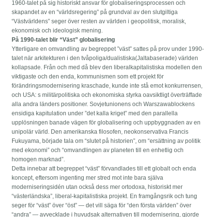
1960-talet på sig historiskt ansvar för globaliseringsprocessen och
skapandet av en “världsregering” på grundval av den slutgiltiga
“Västvärldens” seger över resten av världen i geopolitisk, moralisk,
ekonomisk och ideologisk mening.
På 1990-talet blir “Väst” globalisering
Ytterligare en omvandling av begreppet ”väst” sattes på prov under 1990-
talet när arkitekturen i den tvåpoliga/dualistiska(Jaltabaserade) världen
kollapsade. Från och med då blev den liberalkapitalistiska modellen den
viktigaste och den enda, kommunismen som ett projekt för
förändringsmodernisering kraschade, kunde inte stå emot konkurrensen,
och USA: s militärpolitiska och ekonomiska styrka oavsiktligt överträffade
alla andra länders positioner. Sovjetunionens och Warszawablockens
ensidiga kapitulation under ”det kalla kriget” med den parallella
upplösningen banade vägen för globalisering och uppbyggnaden av en
unipolär värld. Den amerikanska filosofen, neokonservativa Francis
Fukuyama, började tala om “slutet på historien”, om “ersättning av politik
med ekonomi” och “omvandlingen av planeten till en enhetlig och
homogen marknad”.
Detta innebar att begreppet “väst” förvandlades till ett globalt och enda
koncept, eftersom ingenting mer stred mot inte bara själva
moderniseringsidén utan också dess mer ortodoxa, historiskt mer
“västerländska”, liberal-kapitalistiska projekt. En framgångsrik och tung
seger för “väst” över “öst” — det vill säga för “den första världen” över
“andra” — avvecklade i huvudsak alternativen till modernisering, gjorde