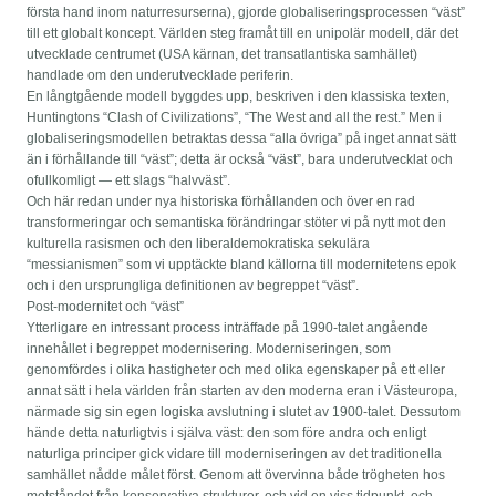
första hand inom naturresurserna), gjorde globaliseringsprocessen “väst”
till ett globalt koncept. Världen steg framåt till en unipolär modell, där det
utvecklade centrumet (USA kärnan, det transatlantiska samhället)
handlade om den underutvecklade periferin.
En långtgående modell byggdes upp, beskriven i den klassiska texten,
Huntingtons “Clash of Civilizations”, “The West and all the rest.” Men i
globaliseringsmodellen betraktas dessa “alla övriga” på inget annat sätt
än i förhållande till “väst”; detta är också “väst”, bara underutvecklat och
ofullkomligt — ett slags “halvväst”.
Och här redan under nya historiska förhållanden och över en rad
transformeringar och semantiska förändringar stöter vi på nytt mot den
kulturella rasismen och den liberaldemokratiska sekulära
“messianismen” som vi upptäckte bland källorna till modernitetens epok
och i den ursprungliga definitionen av begreppet “väst”.
Post-modernitet och “väst”
Ytterligare en intressant process inträffade på 1990-talet angående
innehållet i begreppet modernisering. Moderniseringen, som
genomfördes i olika hastigheter och med olika egenskaper på ett eller
annat sätt i hela världen från starten av den moderna eran i Västeuropa,
närmade sig sin egen logiska avslutning i slutet av 1900-talet. Dessutom
hände detta naturligtvis i själva väst: den som före andra och enligt
naturliga principer gick vidare till moderniseringen av det traditionella
samhället nådde målet först. Genom att övervinna både trögheten hos
motståndet från konservativa strukturer, och vid en viss tidpunkt, och