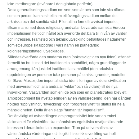
icke-medborgare (invånare i den globala periferin).
Detta generaliseringsstadium om vem som är och som inte ska räknas
som en person kan ses helt som ett övergångsstadium mellan det
arkaiska och det samtida väst. Efter att ha formellt avvisat imperiet,
tillsammans med dess religiösa grundvalar, bevarade samtida Europa
imperialismen helt och hållet och överförde det bara till nivån av värden
och intressen. Framsteg och teknisk utveckling betraktades hädanefter
som ett europeiskt uppdrag i vars namn en planetarisk
koloniseringsstrategi utvecklades.
Således överförde den moderna eran [bokstavligt: den nya tiden], efter att
formellt ha brutit med det traditionella samhället, några grundläggande
arrangemang från just det traditionella samhället (den arkaiska
uppdelningen av personer icke-personer på etniska grunder; modellen
för Slave-Master, den imperialistiska identifieringen av dess civilisation
med universum och alla andra är ”vildar” och så vidare) till de nya
livsvillkoren. Västvärlden som en idé och som en planetstrategi blev ett
ambitiöst projekt för nyetableringen av en världsregering, den här gången
höjdes ”upplysning”, ”utveckling” och ”progressivitet” till status för hela
mänskligheten. Detta är en slags ”humanitär imperialism”.
Det är viktigt att avhandlingen om progressivitet inte var en enkel
täckmantel för västerländska människors egoistiska rovdjursliknande
intressen i deras koloniala expansion. Tron på universalism av
västerländska värderingar och logik i historisk utveckling var helt