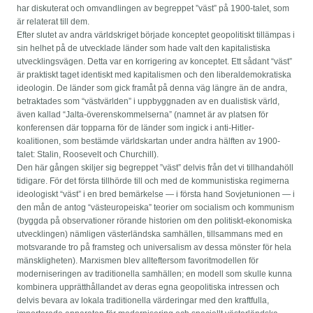
har diskuterat och omvandlingen av begreppet ”väst” på 1900-talet, som
är relaterat till dem.
Efter slutet av andra världskriget började konceptet geopolitiskt tillämpas i
sin helhet på de utvecklade länder som hade valt den kapitalistiska
utvecklingsvägen. Detta var en korrigering av konceptet. Ett sådant “väst”
är praktiskt taget identiskt med kapitalismen och den liberaldemokratiska
ideologin. De länder som gick framåt på denna väg längre än de andra,
betraktades som “västvärlden” i uppbyggnaden av en dualistisk värld,
även kallad “Jalta-överenskommelserna” (namnet är av platsen för
konferensen där topparna för de länder som ingick i anti-Hitler-
koalitionen, som bestämde världskartan under andra hälften av 1900-
talet: Stalin, Roosevelt och Churchill).
Den här gången skiljer sig begreppet ”väst” delvis från det vi tillhandahöll
tidigare. För det första tillhörde till och med de kommunistiska regimerna
ideologiskt “väst” i en bred bemärkelse — i första hand Sovjetunionen — i
den mån de antog “västeuropeiska” teorier om socialism och kommunism
(byggda på observationer rörande historien om den politiskt-ekonomiska
utvecklingen) nämligen västerländska samhällen, tillsammans med en
motsvarande tro på framsteg och universalism av dessa mönster för hela
mänskligheten). Marxismen blev allteftersom favoritmodellen för
moderniseringen av traditionella samhällen; en modell som skulle kunna
kombinera upprätthållandet av deras egna geopolitiska intressen och
delvis bevara av lokala traditionella värderingar med den kraftfulla,