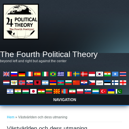
Hoppa till huvudinnehåll
The Fourth Political Theory
beyond left and right but against the center
NAVIGATION
Du är här
Hem
» Västvärlden och dess utmaning
Västvärlden och dess utmaning