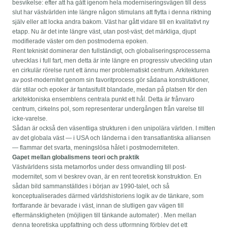
besvikelse: efter att ha gått igenom hela moderniseringsvägen till dess
slut har västvärlden inte längre någon stimulans att flytta i denna riktning
själv eller att locka andra bakom. Väst har gått vidare till en kvalitativt ny
etapp. Nu är det inte längre väst, utan post-väst; det märkliga, djupt
modifierade väster om den postmoderna epoken.
Rent tekniskt dominerar den fullständigt, och globaliseringsprocesserna
utvecklas i full fart, men detta är inte längre en progressiv utveckling utan
en cirkulär rörelse runt ett ännu mer problematiskt centrum. Arkitekturen
av post-modernitet genom sin favoritprocess gör sådana konstruktioner,
där stilar och epoker är fantasifullt blandade, medan på platsen för den
arkitektoniska ensemblens centrala punkt ett hål. Detta är frånvaro
centrum, cirkelns pol, som representerar undergången från varelse till
icke-varelse.
Sådan är också den väsentliga strukturen i den unipolära världen. I mitten
av det globala väst — i USA och länderna i den transatlantiska alliansen
— flammar det svarta, meningslösa hålet i postmoderniteten.
Gapet mellan globalismens teori och praktik
Västvärldens sista metamorfos under dess omvandling till post-
modernitet, som vi beskrev ovan, är en rent teoretisk konstruktion. En
sådan bild sammanställdes i början av 1990-talet, och så
konceptualiserades därmed världshistoriens logik av de tänkare, som
fortfarande är bevarade i väst, innan de slutligen gav vägen till
eftermänskligheten (möjligen till tänkande automater) . Men mellan
denna teoretiska uppfattning och dess utformning förblev det ett