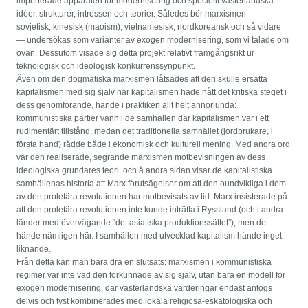
importerade apparaten för modernisering och speciellt västerländska
idéer, strukturer, intressen och teorier. Således bör marxismen —
sovjetisk, kinesisk (maoism), vietnamesisk, nordkoreansk och så vidare
— undersökas som varianter av exogen modernisering, som vi talade om
ovan. Dessutom visade sig detta projekt relativt framgångsrikt ur
teknologisk och ideologisk konkurrenssynpunkt.
Även om den dogmatiska marxismen låtsades att den skulle ersätta
kapitalismen med sig själv när kapitalismen hade nått det kritiska steget i
dess genomförande, hände i praktiken allt helt annorlunda:
kommunistiska partier vann i de samhällen där kapitalismen var i ett
rudimentärt tillstånd, medan det traditionella samhället (jordbrukare, i
första hand) rådde både i ekonomisk och kulturell mening. Med andra ord
var den realiserade, segrande marxismen motbevisningen av dess
ideologiska grundares teori, och å andra sidan visar de kapitalistiska
samhällenas historia att Marx förutsägelser om att den oundvikliga i dem
av den proletära revolutionen har motbevisats av tid. Marx insisterade på
att den proletära revolutionen inte kunde inträffa i Ryssland (och i andra
länder med övervägande “det asiatiska produktionssättet”), men det
hände nämligen här. I samhällen med utvecklad kapitalism hände inget
liknande.
Från detta kan man bara dra en slutsats: marxismen i kommunistiska
regimer var inte vad den förkunnade av sig själv, utan bara en modell för
exogen modernisering, där västerländska värderingar endast antogs
delvis och tyst kombinerades med lokala religiösa-eskatologiska och