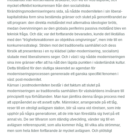
mycket effektivt konkurrensen från den socialistiska
förändringsmoderniseringens sida, så nådde moderniteten i sin liberal-
kapitalistiska form sina bestämda gränser och slutet på genomförandet av
sitt program: den direkta motståndet mot alternativa ideologier bröts,
medan övervinningen av den globala periferins passiva motstånd blev en
teknisk fråga. Och där, var det fortfarande bevarades, kunde det likställas
med den “tröghetsreaktionen av objektiva omgivningar”, men inte till en
konkurrensstrategi. Striden mot det traditionella samhället och dess
försök att presenteras i en ny klädsel (alter-modernisering, socialism)
slutade med liberalismens seger. Och i väst i sig nådde moderniseringen
sina inre gränser efter att ha nått den lägsta punkten i västerländsk kultur.
Detta tillstånd för den slutliga skeendet av agendan för
moderniseringsprocessen genererade ett ganska specifikt fenomen i
väst: post-modernitet.
Kärnan i postmoderniteten består i det faktum att slutet på
moderniseringen av traditionella samhällen för västvärldens invånare till
principiellt nya förhållanden. Man kan jämföra denna långa process med
att uppnåendet av ett avsett syfte. Människor, arrangerade på ett tåg,
reser till en otroligt avlägsen station, blir så vana vid rörelsen, som inte
upphör på några generationer, att de inte kan föreställa sig livet på ett
annat vis. De ser tillvaron som ständig utveckling, vänder sig till en
avlägsen referenspunkt, som alla kommer ihåg, till vilka alla strömmar,
men som hela tiden fortfarande är mycket avlägsen. Och plötsligt