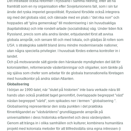
Det inträffade också reformer i Ryssland i samma riktning; efter att ha
framträtt som en ny organisation efter Sovjetunionens fall, som i sin tur
ärvde det ryska imperiet geopolitiskt. Ryssland försökte också integrera
sig med det globala väst, och räknade med en plats i “det rika norr” och
hoppades att “göra gemenskap” till modernisering i sin huvudsakliga
(kapitalistiska) och inte rondell-artade (socialistiska) väg. Under tiden fick
Ryssland, precis som alla andra länder, erbjudandet först att avvisa
globala anspråk, och senare till och med lokala, och glädjas åt rollen som
USA: s strategiska satellit bland ännu mindre moderniserade nationer,
utan några speciella privilegier. I huvudsak fördes externa kontroller in i
landet.
Och på motsvarande sätt gjorde den härskande myndigheten det lätt för
kolonialeliten, reformerande västerlänningar och oligarker, som tänkte på
sig själva som chefer som arbetar för de globala transnationella företagen
med huvudkontor på andra sidan Atlanten.
Globalisering
I början av 1990-talet, när ”slutet på historien” inte bara verkade nära till
hands utan också praktiskt taget genomfört, överlappade begreppet ”väst”
nästan begreppet ”värld”, som spikades ner i termen ” globalisering ”.
Globalisering representerar den sista punkten i det praktiska
förverkligandet av ”västvärldens” grundläggande anspråk på
universaliteten i dess historiska erfarenhet och dess värdesystem.
Genom att tränga in i olika samhällen och kulturer, kombinera humanitära
projekt med koloniala metoder för att tillfredsställa sina egna intressen (i