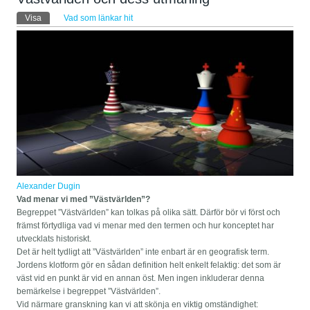
Primära flikar
Visa
(aktiv flik)
Vad som länkar hit
Alexander Dugin
Vad menar vi med ”Västvärlden”?
Begreppet ”Västvärlden” kan tolkas på olika sätt. Därför bör vi först och
främst förtydliga vad vi menar med den termen och hur konceptet har
utvecklats historiskt.
Det är helt tydligt att ”Västvärlden” inte enbart är en geografisk term.
Jordens klotform gör en sådan definition helt enkelt felaktig: det som är
väst vid en punkt är vid en annan öst. Men ingen inkluderar denna
bemärkelse i begreppet ”Västvärlden”.
Vid närmare granskning kan vi att skönja en viktig omständighet: