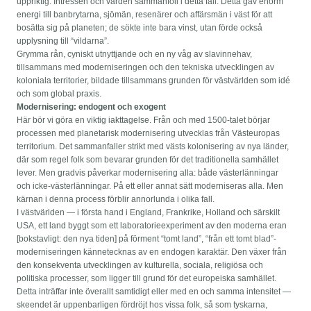
uppriktig. Intressen och värden sammanföll i detta fall. Detta gav enorm
energi till banbrytarna, sjömän, resenärer och affärsmän i väst för att
bosätta sig på planeten; de sökte inte bara vinst, utan förde också
upplysning till “vildarna”.
Grymma rån, cyniskt utnyttjande och en ny våg av slavinnehav,
tillsammans med moderniseringen och den tekniska utvecklingen av
koloniala territorier, bildade tillsammans grunden för västvärlden som idé
och som global praxis.
Modernisering: endogent och exogent
Här bör vi göra en viktig iakttagelse. Från och med 1500-talet börjar
processen med planetarisk modernisering utvecklas från Västeuropas
territorium. Det sammanfaller strikt med västs kolonisering av nya länder,
där som regel folk som bevarar grunden för det traditionella samhället
lever. Men gradvis påverkar modernisering alla: både västerlänningar
och icke-västerlänningar. På ett eller annat sätt moderniseras alla. Men
kärnan i denna process förblir annorlunda i olika fall.
I västvärlden — i första hand i England, Frankrike, Holland och särskilt
USA, ett land byggt som ett laboratorieexperiment av den moderna eran
[bokstavligt: den nya tiden] på förment “tomt land”, “från ett tomt blad”-
moderniseringen kännetecknas av en endogen karaktär. Den växer från
den konsekventa utvecklingen av kulturella, sociala, religiösa och
politiska processer, som ligger till grund för det europeiska samhället.
Detta inträffar inte överallt samtidigt eller med en och samma intensitet —
skeendet är uppenbarligen fördröjt hos vissa folk, så som tyskarna,