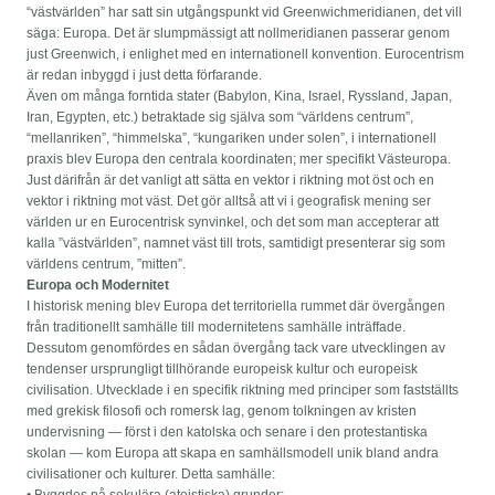
“västvärlden” har satt sin utgångspunkt vid Greenwichmeridianen, det vill
säga: Europa. Det är slumpmässigt att nollmeridianen passerar genom
just Greenwich, i enlighet med en internationell konvention. Eurocentrism
är redan inbyggd i just detta förfarande.
Även om många forntida stater (Babylon, Kina, Israel, Ryssland, Japan,
Iran, Egypten, etc.) betraktade sig själva som “världens centrum”,
“mellanriken”, “himmelska”, “kungariken under solen”, i internationell
praxis blev Europa den centrala koordinaten; mer specifikt Västeuropa.
Just därifrån är det vanligt att sätta en vektor i riktning mot öst och en
vektor i riktning mot väst. Det gör alltså att vi i geografisk mening ser
världen ur en Eurocentrisk synvinkel, och det som man accepterar att
kalla ”västvärlden”, namnet väst till trots, samtidigt presenterar sig som
världens centrum, ”mitten”.
Europa och Modernitet
I historisk mening blev Europa det territoriella rummet där övergången
från traditionellt samhälle till modernitetens samhälle inträffade.
Dessutom genomfördes en sådan övergång tack vare utvecklingen av
tendenser ursprungligt tillhörande europeisk kultur och europeisk
civilisation. Utvecklade i en specifik riktning med principer som fastställts
med grekisk filosofi och romersk lag, genom tolkningen av kristen
undervisning — först i den katolska och senare i den protestantiska
skolan — kom Europa att skapa en samhällsmodell unik bland andra
civilisationer och kulturer. Detta samhälle:
• Byggdes på sekulära (ateistiska) grunder;