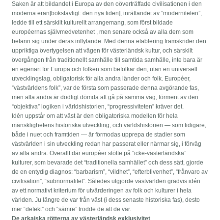
Saken är att bildandet i Europa av den oöverträffade civilisationen i den
moderna eran[bokstavligt: den nya tiden], inrättandet av “moderniteten”,
ledde till ett särskilt kulturellt arrangemang, som först bildade
européernas självmedvetenhet , men senare också av alla dem som
befann sig under deras inflytande. Med denna etablering framskrider den
uppriktiga övertygelsen att vägen för västerländsk kultur, och särskilt
övergången från traditionellt samhälle till samtida samhälle, inte bara är
en egenart för Europa och folken som befolkar den, utan en universell
utvecklingslag, obligatorisk för alla andra länder och folk. Européer,
“västvärldens folk”, var de första som passerade denna avgörande fas,
men alla andra är dödligt dömda att gå på samma väg; förment av den
“objektiva” logiken i världshistorien, “progressiviteten” kräver det.
Idén uppstår om att väst är den obligatoriska modellen för hela
mänsklighetens historiska utveckling, och världshistorien — som tidigare,
både i nuet och framtiden — är förmodas upprepa de stadier som
västvärlden i sin utveckling redan har passerat eller närmar sig, i förväg
av alla andra. Överallt där européer stötte på “icke-västerländska”
kulturer, som bevarade det “traditionella samhället” och dess sätt, gjorde
de en entydig diagnos: “barbarism”, “vildhet”, “efterblivenhet”, “frånvaro av
civilisation”, “subnormalitet”. Således utgjorde västvärlden gradvis idén
av ett normativt kriterium för utvärderingen av folk och kulturer i hela
världen. Ju längre de var från väst (i dess senaste historiska fas), desto
mer “defekt” och “sämre” trodde de att de var.
De arkaiska rötterna av västerländsk exklusivitet