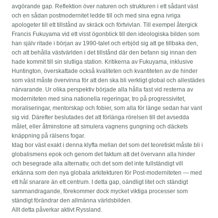
avgörande gap. Reflektion över naturen och strukturen i ett sådant väst
och en sådan postmodernitet ledde till och med sina egna ivriga
apologeter till ett tillstånd av skräck och förtvivlan. Till exempel återgick
Francis Fukuyama vid ett visst ögonblick till den ideologiska bilden som
han själv ritade i början av 1990-talet och erbjöd sig att ge tillbaka den,
och att behålla västvärlden i det tillstånd där den befann sig innan den
hade kommit till sin slutliga station. Kritikerna av Fukuyama, inklusive
Huntington, överskattade också kvaliteten och kvantiteten av de hinder
som väst måste övervinna för att den ska bli verkligt global och allestädes
närvarande. Ur olika perspektiv började alla hålla fast vid resterna av
moderniteten med sina nationella regeringar, tro på progressivitet,
moraliseringar, mentorskap och fobier, som alla för länge sedan har vant
sig vid. Därefter beslutades det att förlänga rörelsen till det avsedda
målet, eller åtminstone att simulera vagnens gungning och däckets
knäppning på rälsens fogar.
Idag bor väst exakt i denna klyfta mellan det som det teoretiskt måste bli i
globalismens epok och genom det faktum att det övervann alla hinder
och besegrade alla alternativ, och det som det inte fullständigt vill
erkänna som den nya globala arkitekturen för Post-moderniteten — med
ett hål snarare än ett centrum. I detta gap, oändligt litet och ständigt
sammandragande, förekommer dock mycket viktiga processer som
ständigt förändrar den allmänna världsbilden.
Allt detta påverkar aktivt Ryssland.