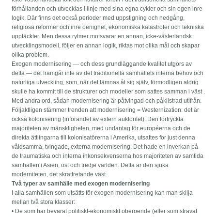
förhållanden och utvecklas i linje med sina egna cykler och sin egen inre
logik. Där finns det också perioder med uppstigning och nedgång,
religiösa reformer och inre oenighet, ekonomiska katastrofer och tekniska
upptäckter. Men dessa rytmer motsvarar en annan, icke-västerländsk
utvecklingsmodell, följer en annan logik, riktas mot olika mål och skapar
olika problem.
Exogen modernisering — och dess grundläggande kvalitet utgörs av
detta — det framgår inte av det traditionella samhällets interna behov och
naturliga utveckling, som, när det lämnas åt sig själv, förmodligen aldrig
skulle ha kommit till de strukturer och modeller som sattes samman i väst .
Med andra ord, sådan modernisering är påtvingad och påklistrad utifrån.
Följaktligen stämmer trenden att modernisering = Westernization: det är
också kolonisering (införandet av extern auktoritet). Den förtryckta
majoriteten av mänskligheten, med undantag för européerna och de
direkta ättlingarna till kolonisatörerna i Amerika, utsattes för just denna
våldsamma, tvingade, externa modernisering. Det hade en inverkan på
de traumatiska och interna inkonsekvenserna hos majoriteten av samtida
samhällen i Asien, öst och tredje världen. Detta är den sjuka
moderniteten, det skrattretande väst.
Två typer av samhälle med exogen modernisering
I alla samhällen som utsätts för exogen modernisering kan man skilja
mellan två stora klasser:
• De som har bevarat politiskt-ekonomiskt oberoende (eller som strävat