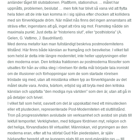
anländer tåget till slutstationen. Plattform, stationshus … målet har
uppnåtts, problemen, beslutat … men folk har blivit så vana vid att flytta
hela tiden att de inte kan komma in i sig själva efter chocken att kollidera
med sin förverkligade dröm. När målet nås finns det ingen annanstans att
sträva efter, ingenstans att gå, inget att röra sig mot. Framsteg nådde sin
maximala punkt. Just detta är “historiens slut”, eller “posthistoria” (A.
Gelen, G. Vattimo, J. Baudrillard).
Med denna metafor kan man fullständigt beskriva postmodernitetens
tillstånd. Här finns både känslan av framgång och besvikelse. I vilket fall
som helst är detta inte längre modernitet, inte heller upplysningen eller
den moderna eran. Den kritiska fraktionen av postmoderna filosofer som
utsattes för hån av olika steg i rörelsen för detta mål började tala ironiskt
om de illusioner och förhoppningar som de som startade rörelsen
tröstade sig med, utan att misstänka vilken typ av förverkligande av det
målet skulle vara. Andra, tvärtom, erbjöd sig att bryta med den kritiska
känslan och uppfatta ”den modiga nya världen” som den är, utan att gå in
på detaljer och tvivel.
I vilket fall som helst, oavsett om det är uppskattat med ett minustecken
eller ett plustecken, representerade Post-Moderniteten ett sluttillstånd.
Tron på progressiviteten avslutade sin verksamhet och avstod sin plats till
lekfull temporitet. Verkligheten, med tidigare fördriven myt, religion och
det heliga, förvandlades till virtualitet. Människan, vid gryningen av den
moderna eran, efter att ha störtat Gud från piedestalen, är själv
hädanefter beredd att ge kungens plats till en post-mänsklig ras — till