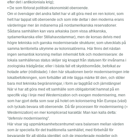
efter det i antikoloniala krig);
• De som förlorat politiskt-ekonomiskt oberoende.
Om vi ​​överväger det andra fallet har vi att göra med en ren koloni, som
helt har tappat sitt oberoende och som inte deltar i den moderna erans
värderingar mer än indianerna på nordamerikanska reservationer.
Sådana samhällen kan vara arkaiska (som vissa afrikanska,
sydamerikanska eller Stillahavsstammar), men de korsas delvis med
högre tekniska och ganska moderniserade strukturer, som utvecklats på
samma territoriella utrymme av kolonisatörerna. Här finns det nästan
ingen semantisk korsning mellan inhemskt folk och moderniserare: de
lokala samhällenas status skiljer sig knappt från statusen för invånarna i
zoologiska trädgårdar, eller i bästa fall ett skyddsområde, befolkat av
hotade arter (rödlistade). I den här situationen berör moderniseringen inte
lokalbefolkningen, som fortsätter att inte lägga märke till den, och stöter
bara mot tekniska begränsningar, i form av taggtråd och järnstängsel
När vi har att göra med ett samhälle som obligatoriskt hamnat på en
specifik väg i linje med Westernization och exogen modernisering, men
som har gjort detta som svar på hotet om kolonisering från Europa (väst)
och lyckats bevara sitt oberoende. Då får processen för modernisering (=
Westernization) en mer komplicerad karaktär. Man kan kalla detta:
”defensiv modernisering”.
Här visar sig uppmärksamhetscentrumet vara balansen mellan värden
som är speciella för det traditionella samhället, med förbehåll för
bevarande för att stödja identitet, och de importerade modeller och