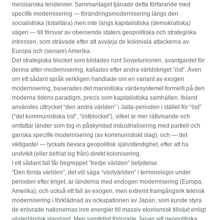
messianska tendenser. Sammantaget tjänade detta förfarande med
specifik modernisering — förändringsmodernisering längs den
socialistiska (totalitära) men inte längs kapitalistiska (demokratiska)
vägen — till försvar av oberoende staters geopolitiska och strategiska
intressen, som strävade efter att avvärja de koloniala attackerna av
Europa och (senare) Amerika.
Det strategiska blocket som bildades runt Sovjetunionen, avantgardet för
denna alter-modernisering, kallades efter andra världskriget “öst”. Även
om ett sådant språk verkligen handlade om en variant av exogen
modernisering, baserades det marxistiska värdesystemet formellt på den
moderna tidens paradigm, precis som kapitalistiska samhällen. Ibland
användes uttrycket “den andra världen” i Jalta-perioden i stället för “öst”
(“det kommunistiska öst”, “östblocket”), vilket är mer rättvisande och
omfattar länder som tog in påskyndad industrialisering med partiell och
ganska specifik modernisering (av kommunistiskt slag), och — det
viktigaste! — lyckats bevara geopolitisk självständighet, efter att ha
undvikit (eller befriat sig från) direkt kolonisering.
I ett sådant fall får begreppet ”tredje världen” betydelse.
“Den första världen”, det vill säga “västvärlden” i terminologin under
perioden efter kriget, är länderna med endogen modernisering (Europa,
Amerika), och också ett fall av exogen, men extremt framgångsrik teknisk
modernisering i förklädnad av ockupationen av Japan, som kunde styra
de erövrade nationernas inre energier till massiv ekonomisk tillväxt enligt
västerländsk standard. Men samtidigt förlorade Japan sitt geopolitiska