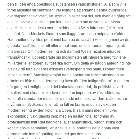
den till den enda obestridda substansen i världshistorien. Alla som ville
förbli anslutna till “samtiden” var tvungna att erkänna denna ovillkorliga
överlägsenhet av “väst”, att uttrycka lojalitet mot det, och även en gång för
alla att avvisa alla sina egna intressen, även om de var olika i vissa
aspekter, eller — desto mer — strider mot USA: s intressen (eller, mer
allmänt, Nato-blockets länder) som flaggbärare i den unipolära världen.
Hädanefter uttrycktes problemet bara på detta sätt: i vilket segment av det
globala “väst” kommer ett eller annat land, en eller annan regering, att
integreras? Om modernisering och därmed Westernization infördes
framgångsrikt, uppenbarade sig möjligheten att integrera med “gyllene
miljarder” eller zonen av “det rika norr”. Om detta av någon anledning inte
blev av, så förblev deras existens i världsperiferins bälte, i zonen “den
fattiga södern”. Samtidigt erbjöd den planetariska differentieringen av
arbetet ett löfte om modernisering även för “den fattiga södern”, men den
här gången i enlighet med det koloniala scenariot, då politiskt slaveri
ersattes med ekonomiskt slaveri, medan importen av västerländska
kulturella standarder metodiskt utrotade inhemska värden. (således har
invånarna i Sydkorea, efter att ha fått en kraftig impuls av exogen
modernisering av den koloniala typen, tillsammans med en flyktig
ekonomisk tillväxt, slagits ihop med en nästan total spridning av
protestantism mitt i det traditionella, shamanistiska, buddhistiska och
konfucianska samhället). Att ansluta alla länder till det globala väst
garanterade inte någonting, men det gav dem en chans.