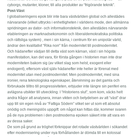
cyborgs, mutanter, kloner, till alla produkter av “frigörande teknik”.
Post-Väst
I globaliseringens epok blir inte bara västvärlden global och allestädes
närvarande (vilket uttrycks i enhetligheten i världens mode, den allmänna
spridningen av dator- och informationsteknik, den allestädes närvarande
etableringen av marknadsekonomin och liberaldemokratiska politiska
och rättsliga system) , men i sin kärna, i centrum för en unipolär värld,
ändrar den kvalitativt “Rika norr” från modernitet till postmodernitet.
Och hädanefter vädjan till detta väst som kärnan, väst i sin högsta
manifestation, kan det vara, för första gången i historien man inte drar
moderniteten bakom sig (av vilket slag som helst, exogent eller
endogent), eftersom väst själv hädanefter inte heller är förenat med
modernitet utan med postmodernitet. Men postmodernitet, med sina
ironier, rena teknologiska egenskaper, återvinning av det gamla och
förbrukade tilltro till progressiviteten, erbjuder inte längre sin periferi ens
avlägsna utsikter till utveckling. I “Historiens slut”, som kom, väcks helt
andra frågor att analysera, innan vikten och betydelsen av att “väst” drar
upp till sin egen nivå av “Fattiga Södern” vilket ser ut som ett absolut
onödig och meningslös uppgift: om något kan hittas där, kommer svaren
på de nya problemen i den postmoderna epoken säkert inte att vara en
av dessa saker.
De som på grund av tröghet förknippar det rotade västvärlden i sökandet
efter modernisering under nya förhållanden är dömda till en kolossal