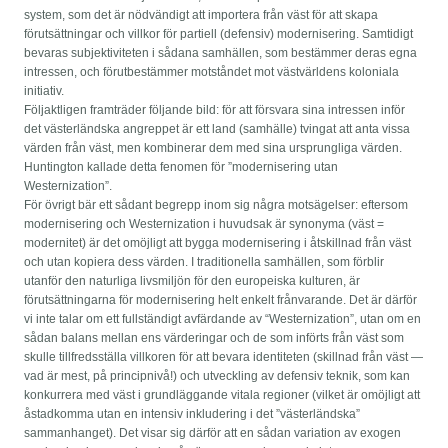
system, som det är nödvändigt att importera från väst för att skapa
förutsättningar och villkor för partiell (defensiv) modernisering. Samtidigt
bevaras subjektiviteten i sådana samhällen, som bestämmer deras egna
intressen, och förutbestämmer motståndet mot västvärldens koloniala
initiativ.
Följaktligen framträder följande bild: för att försvara sina intressen inför
det västerländska angreppet är ett land (samhälle) tvingat att anta vissa
värden från väst, men kombinerar dem med sina ursprungliga värden.
Huntington kallade detta fenomen för ”modernisering utan
Westernization”.
För övrigt bär ett sådant begrepp inom sig några motsägelser: eftersom
modernisering och Westernization i huvudsak är synonyma (väst =
modernitet) är det omöjligt att bygga modernisering i åtskillnad från väst
och utan kopiera dess värden. I traditionella samhällen, som förblir
utanför den naturliga livsmiljön för den europeiska kulturen, är
förutsättningarna för modernisering helt enkelt frånvarande. Det är därför
vi inte talar om ett fullständigt avfärdande av “Westernization”, utan om en
sådan balans mellan ens värderingar och de som införts från väst som
skulle tillfredsställa villkoren för att bevara identiteten (skillnad från väst —
vad är mest, på principnivå!) och utveckling av defensiv teknik, som kan
konkurrera med väst i grundläggande vitala regioner (vilket är omöjligt att
åstadkomma utan en intensiv inkludering i det ”västerländska”
sammanhanget). Det visar sig därför att en sådan variation av exogen