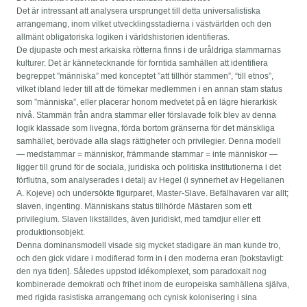
Det är intressant att analysera ursprunget till detta universalistiska
arrangemang, inom vilket utvecklingsstadierna i västvärlden och den
allmänt obligatoriska logiken i världshistorien identifieras.
De djupaste och mest arkaiska rötterna finns i de uråldriga stammarnas
kulturer. Det är kännetecknande för forntida samhällen att identifiera
begreppet ”människa” med konceptet ”att tillhör stammen”, “till etnos”,
vilket ibland leder till att de förnekar medlemmen i en annan stam status
som ”människa”, eller placerar honom medvetet på en lägre hierarkisk
nivå. Stammän från andra stammar eller förslavade folk blev av denna
logik klassade som livegna, förda bortom gränserna för det mänskliga
samhället, berövade alla slags rättigheter och privilegier. Denna modell
— medstammar = människor, främmande stammar = inte människor —
ligger till grund för de sociala, juridiska och politiska institutionerna i det
förflutna, som analyserades i detalj av Hegel (i synnerhet av Hegelianen
A. Kojeve) och undersökte figurparet, Master-Slave. Befälhavaren var allt;
slaven, ingenting. Människans status tillhörde Mästaren som ett
privilegium. Slaven likställdes, även juridiskt, med tamdjur eller ett
produktionsobjekt.
Denna dominansmodell visade sig mycket stadigare än man kunde tro,
och den gick vidare i modifierad form in i den moderna eran [bokstavligt:
den nya tiden]. Således uppstod idékomplexet, som paradoxalt nog
kombinerade demokrati och frihet inom de europeiska samhällena själva,
med rigida rasistiska arrangemang och cynisk kolonisering i sina