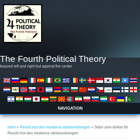
Hoppa till huvudinnehåll
The Fourth Political Theory
beyond left and right but against the center
NAVIGATION
Du är här
Hem
»
Revolt mot den moderna världsordningen
» Sidor som länkar till
Revolt mot den moderna världsordningen