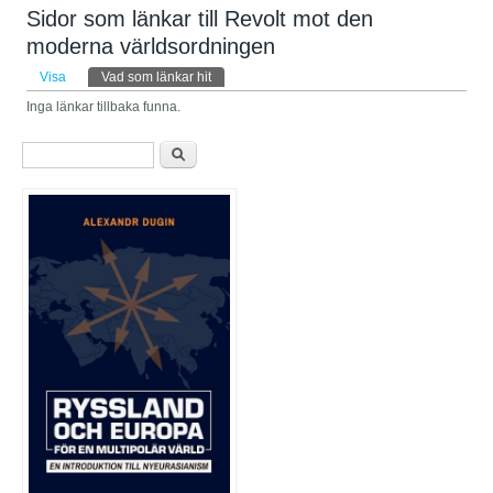
Sidor som länkar till Revolt mot den
moderna världsordningen
Primära flikar
Visa
Vad som länkar hit
(aktiv flik)
Inga länkar tillbaka funna.
Sökformulär
Sök