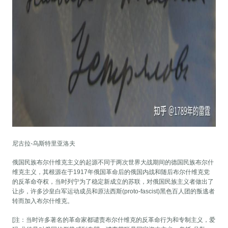
尼古拉-乌斯特里亚洛夫
俄国民族布尔什维克主义的起源不同于两次世界大战期间的德国民族布尔什
维克主义，其根源在于1917年俄国革命后的俄国内战和随后布尔什维克党
的反革命夺权，当时列宁为了稳定新成立的苏联，对俄国民族主义者做出了
让步，许多沙皇白军运动成员和原法西斯(proto-fascist)黑色百人团的叛逃者
转而加入布尔什维克。
[注：当时许多著名的革命家都谴责布尔什维克的反革命行为和专制主义，爱