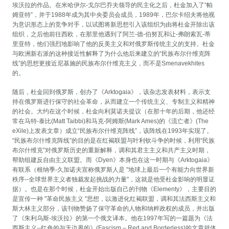
埃沃拉的作品。在米哈伊尔-戈尔巴乔夫领导的民主化之后，杜金加入了“帕
姆亚特”，并于1988年成为其中央委员会成员，1989年，巴尔卡绍夫将他视
为意识形态上的竞争对手，以试图将新思想引入该组织为由将杜金开除出该
组织，之后他前往西欧，在那里他遇到了阿兰-德-伯努瓦和让-弗朗索瓦-蒂
里亚特，他们强烈地影响了他的反美主义和对俄罗斯传统主义的支持。杜金
与欧洲新右派的这种接近性解释了为什么他后来建立的“民族布尔什维克阵
线”的思想更接近尼基施的民族布尔什维克主义，而不是Smenavekhites
的。
随后，杜金回到俄罗斯，创办了《Arktogaia》，该杂志发表材料，表示支
持在俄罗斯进行保守的社会革命，从而建立一个传统主义、专制主义和精神
的社会。大约在这个时候，杜金向利莫诺夫提议（在那十年的后期，他还经
常在马特-泰比(Matt Taibbi)和马克-阿姆斯(Mark Ames)的《流亡者》(The
eXile)上发表文章）成立“民族布尔什维克阵线”，该阵线在1993年实现了。
“民族布尔什维克阵线”的目的是在红褐联盟与叶利钦斗争的时候，利用“民族
布尔什维克”对俄罗斯历史的重新解释，调和其君主主义和共产主义时期，
帮助组建反自由主义联盟。而《Dyen》本身也在这一时期与《Arktogaia》
有联系（根纳季-久加诺夫宣称俄罗斯人是 "地球上最后一个有能力向世界新
秩序--全球世界主义者独裁发起挑战的力量"，这就是他受杜金影响的明显证
据）。也是在那个时候，杜金开始出版自己的刊物《Elementy》，主要目的
是宣传一种 "革命民族主义 "思想，以激进化红褐联盟，调和其法西斯主义和
斯大林主义部分，该刊物赞扬了保守革命的人物和纳粹政权的成员，并出版
了《朱利乌斯-埃沃拉》的第一个俄文译本。他在1997年写的一篇题为《法
西斯主义--红色的与无边界的》(Fascism – Red and Borderless)的文章就体