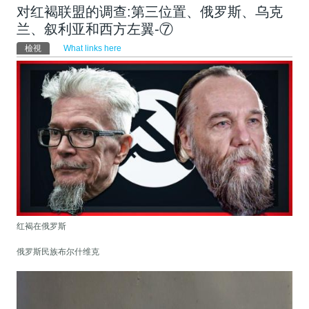
对红褐联盟的调查:第三位置、俄罗斯、乌克
兰、叙利亚和西方左翼-⑦
主要索引標籤
檢視
(作用中頁籤)
What links here
红褐在俄罗斯
俄罗斯民族布尔什维克