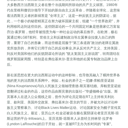
大多数西方法西斯主义者在整个冷战期间所鼓动的共产主义祸害。1980年
代在里根和撒切尔领导下开始的新自由主义反革命，伴随着全球化，这意味
着法西斯主义者的新祸害是 "全球主义"，这是一种反犹主义的阴谋论，据
此，一个极小的秘密精英正在努力破坏国家主权，组建 "一个世界政府"，并
利用移民达到这些目的。这些阴谋论的一个共同固定对象是慈善家亿万富翁
乔治-索罗斯，他经常被指责为每一种社会运动的幕后推手。在欧洲，极右
翼通过将LGBT权利、世俗主义和反建制政治等左翼事业拉拢入自己的阵
营，重塑了自己的形象，而这些都是屈服于“第三条道路”政治的老牌左翼政
党所放弃的，并将它们用于自己的反动事业,并从反对共产主义、支持美国，
到反对美国和他们的反犹阴谋论所说的 "犹太复国主义游说团"，转而团结在
俄罗斯国家周围，特别是在弗拉基米尔-普京和他的右翼专制政治品牌上台
后。
新右派思想在更大的法西斯运动中的这种影响，也导致其融入了横跨世界各
地的更大的法西斯关系网中。例如，杜金的弟子之一尼娜-库帕里亚诺娃
(Nina Kouprianova)与白人民族主义领袖理查德-斯宾塞结婚。库帕里亚诺娃
曾翻译过杜金的作品，这些作品由斯宾塞的出版社--”华盛顿峰会“出版。斯
宾塞本人在进入公众视线之前，曾作为评论员定期在RT上主持有关利比
亚、叙利亚、美国外交政策、弗拉基米尔-普京的节目，并被允许以讨论种
族主义警察暴力、讨论Black Lives Matter运动、讨论国家安全为幌子宣传其
白人民族主义。最近，亚历山大-杜金还被设在极右翼阴谋论者亚历克斯-琼
斯运营的平台-Infowars上。亚历克斯-琼斯本人从曾经主持林登·拉罗奇
(Lyndon LaRouche)的日子开始，就一直被RT主办为长时间的 "专家"。