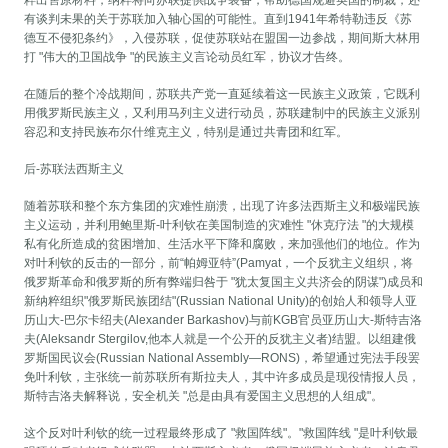
有谈判未果的关于苏联加入轴心国的可能性。直到1941年希特勒违反《苏
德互不侵犯条约》，入侵苏联，促使苏联站在盟国一边参战，期间斯大林用
打 "伟大的卫国战争 "的民族主义言论动员红军，协议才告终。
在随后的整个冷战期间，苏联共产党一直延续着这一民族主义政策，它既利
用俄罗斯民族主义，又利用马列主义进行动员，苏联建制中的民族主义派别
容忍和支持民族布尔什维克主义，特别是通过共青团和红军。
后-苏联法西斯主义
随着苏联和整个东方集团的灾难性崩溃，出现了许多法西斯主义和极端民族
主义运动，并利用鲍里斯-叶利钦在美国制造的灾难性 "休克疗法 "的大规模
私有化所造成的贫困增加、生活水平下降和腐败，来加强他们的地位。作为
对叶利钦的反击的一部分，前“帕姆亚特”(Pamyat，一个反犹主义组织，将
俄罗斯革命和俄罗斯的所有弊端归咎于 "犹太复国主义共济会的阴谋")成员和
新纳粹组织"俄罗斯民族团结"(Russian National Unity)的创始人和领导人亚
历山大-巴尔卡绍夫(Alexander Barkashov)与前KGB官员亚历山大-斯特吉洛
夫(Aleksandr Stergilov,他本人就是一个公开的反犹主义者)结盟。以组建俄
罗斯国民议会(Russian National Assembly—RONS)，希望通过宪法手段罢
免叶利钦，主张统一前苏联所有斯拉夫人，其中许多成员是现役情报人员，
斯特吉洛夫解释说，安全机关 "总是由具有爱国主义思想的人组成"。
这个反对叶利钦的统一过程最终形成了 "救国阵线"。"救国阵线 "是叶利钦最