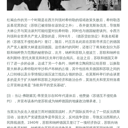
红褐合作的另一个时期是在西方列强对希特勒的绥靖政策失败后，希特勒违
反慕尼黑协定（苏联已被排除在该协定之外），吞并捷克斯洛伐克，导致斯
大林公开与英法谈判可能结盟对抗希特勒，同时也与德国秘密谈判。令西方
列强和全世界共产党人震惊的是，同年8月，《德苏贷款协定》和臭名昭著
的《苏德互不侵犯条约》签订，随后，约五百名此前在苏联寻求流亡的德国
共产党人被斯大林遣送回德国。这些条约的同时，还签订了将东欧划分为苏
联和纳粹势力范围的秘密协议，次月，纳粹和苏联入侵波兰，苏联和纳粹在
布列斯特-里托夫斯克和利沃夫举行联合阅兵。在这之后，苏联和德国又举
行了进一步的会谈，达成了另一个条约，纳粹将立陶宛割让给苏联，以换取
斯大林承认希特勒对华沙和卢布林的占领，其中包括有关德国和苏联之间的
人口转移以及分享情报以镇压波兰抵抗占领的协议。在莫斯科举行的会谈更
多的是关于扩大纳粹和苏联之间的经济和政治合作，莫洛托夫和里宾特洛甫
公开宣称这将是 "东欧和平的坚实基础"。
[注：当让-弗朗索瓦-蒂里亚尔在80年代退休后，他赞扬《苏德互不侵犯条
约》，并宣布该条约使苏联成为纳粹德国的地缘政治继承者。]
当英法为反击入侵波兰而对德国宣战时，共产国际反而中止了一切反法西斯
活动，迫使共产党谴责战争是帝国主义，反对战争贷款，导致反法西斯的人
民阵线崩溃。1940年，苏联和纳粹德国又签订了一项经济协议，苏联向纳
粹出售原材料，纳粹将向苏联提供战争装备，帮助德国规避英国的制裁，还