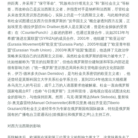
持距离，并采用了 "保守革命"、"民族布尔什维克主义 "和 "新社会主义 "等标
签，而改称自己是反法西斯主义者，并指责对手是纳粹和法西斯，尽管杜金
从未改变其意识形态的核心，实际上仍是一个法西斯主义者。与此相伴的还
有杜金试图通过反西方但亲俄罗斯的 "反帝国主义 "概念渗透到西方左翼，正
如埃里克-德拉伊瑟(Eric Draitser,他本人是左翼记者，曾是杜金操纵的受害
者）在《CounterPunch》上叙述的那样，也通过直接合作，比如2013年与
希腊“激进左翼联盟”(SYRIZA)的成员合作。2001年，他组建了"欧亚运动"
(Eurasia Movement)和"欧亚党"(Eurasia Party)，2005年组建了"欧亚青年联
盟"(Eurasian Youth Union)，2003年离开"祖国“集团后，他选择了元政治学
策略来实现自己的法西斯主义目标。虽然杜金在俄罗斯的影响力被夸大了，
比如他被称为 "普京的拉斯普京"，但他在俄罗斯部分建制派和军队内部还是
很有影响力的（”统一俄罗斯“意识形态局局长和主管电影业的文化部副部
长，伊万-德米多夫(Ivan Demidov)，是与杜金关系密切的欧亚主义者），他
还曾经是莫斯科国立大学关系社会学系主任，直到2014年他发出大规模屠
杀乌克兰人的号召后，成千上万的人请愿要求他被解雇。杜金一直由俄罗斯
国家电视台RT（也称 "今日俄罗斯"）主持和宣传，该电视台现在试图淡化杜
金的影响力，与他保持距离。然而，马克-斯莱博达(Mark Sleboda), 曼努埃
尔-奥克森雷特(Manuel Ochsenreiter)和蒂贝里奥-格拉齐亚尼(Tiberio
Graziani)等杜金主义者经常作为专家在俄罗斯国有国际媒体，特别是俄罗斯
国有的广播电台卫星通讯社(前俄新社和俄罗斯之声)上主持工作。
对西方法西斯的影响
苏联解体后，欧洲新右派和第三位置主义的影响力更大了，这意味着失去了