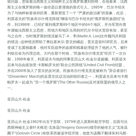
留问题，意味着法西斯主义和纳粹主义在俄罗斯遭到拒绝，在他看来，法西
斯主义在俄罗斯的唯一途径是以更谨慎的形式引入。1995年，巴尔卡绍夫
为了与纳粹标签保持距离，重新塑造了一个 "严肃的政治家"的形象，此后，
利莫诺夫的"民族布尔什维克阵线"继续与巴尔卡绍夫的"俄罗斯民族团结"合
作，到1998年，已经扩展到俄罗斯89个地区中的64个地区，开办军营向青
年灌输法西斯主义思想，而地方和地区当局则对巴尔卡绍夫宽容有加，甚至
与之合作，当时俄罗斯的情况被马丁-A．李(Martin A. Lee)比作魏玛共和国
的情况--这种情况帮助了弗拉基米尔-普京的崛起，普京是前KGB官员，后来
变成了右翼独裁者，他对车臣战争的血腥和残暴处理提升了他的人气，被叶
利钦任命为代理总统。大约在那个时候，“民族布尔什维克党”经历了一次分
裂，1998年春天，利莫诺夫与他的同事亚历山大-杜金分道扬镳。利莫诺夫
后来与自由派加里-卡斯帕罗夫的“联合公民阵线”(United Civil Front)结盟，
并在2000年加入了普京的反对派。民族布尔什维克党是被称为 "异议者游行
"(Dissenters’ March)的反普京抗议活动的组织者之一，利莫诺夫后来与卡斯
帕罗夫一起成为 "另一个俄罗斯"(The Other Russia)反对派联盟的领导人之
一。
亚历山大-杜金
亚历山大-杜金
亚历山大-杜金1962年出生于苏联，1979年进入莫斯科航空学院，后因与法
西斯神秘主义者叶夫根尼-戈洛温(Yevgeny Golovin)领导的秘传主义"戈洛温
圈子"(Golovin Circle )有联系而被该学院开除，他曾为该圈子翻译朱利乌斯-