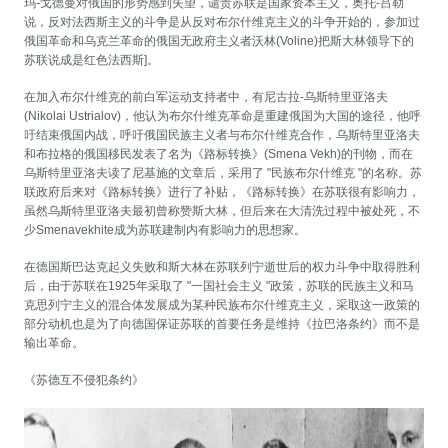
玛-戈德曼对俄国的形势感到失望，谴责苏联是国家资本主义，奥托-吕勒
说，反对法西斯主义的斗争是从反对布尔什维克主义的斗争开始的，参加过
俄国革命和乌克兰革命的俄国无政府主义者沃林(Voline)把斯大林领导下的
苏联说成是红色法西斯]。
在加入布尔什维克的前白军运动支持者中，有尼古拉-乌斯特里亚洛夫
(Nikolai Ustrialov)，他认为布尔什维克革命是重建俄国为大国的途径，他呼
吁结束俄国内战，呼吁俄国民族主义者与布尔什维克合作，乌斯特里亚洛夫
和布拉格的俄国移民发表了名为《路标转换》(Smena Vekh)的刊物，而在
乌斯特里亚洛夫读了尼基施的文章后，采用了 "民族布尔什维克 "的名称。苏
联政府后来对《路标转换》进行了补贴，《路标转换》在苏联很有影响力，
虽然乌斯特里亚洛夫最初曾称赞斯大林，但后来在大清洗过程中被处死，不
少Smenavekhite成为苏联建制内有影响力的思想家。
在德国斯巴达克起义失败和斯大林在苏联列宁逝世后的权力斗争中取得胜利
后，由于苏联在1925年采取了 "一国社会主义 "政策，苏联的民族主义和马
克思列宁主义的混合体发展成为某种民族布尔什维克主义，采取这一政策的
部分动机也是为了向德国保证苏联的首要任务是维持《拉巴洛条约》而不是
输出革命。
《苏德互不侵犯条约》