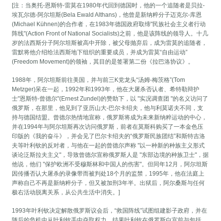
[注：当奥托-恩斯特-雷莫在1980年代回到德国时，他的一个追随者是贝拉-
埃瓦尔德-阿尔坦斯(Bela Ewald Althans)，他曾是新纳粹分子迈克尔-库恩
(Michael Kühnen)的合作者，在1983年德国政府取缔"民族社会主义者行动
阵线"(Action Front of National Socialists)之前，他是该阵线的领导人。十几
岁的法西斯分子阿尔坦斯被高中开除，被父母抛弃后，成为雷莫的追随者，
雷默将他介绍给法西斯地下组织的重要成员，并成为雷莫“自由运动”
(Freedom Movement)的领袖，其目的是签署第二份《拉巴洛协议》。
1988年，阿尔坦斯前往美国，并与前三K党龙头“汤姆-梅茨格”(Tom
Metzger)呆在一起，1992年和1993年，他在大屠杀否认者、希特勒辩护
士"恩斯特-曾德尔"(Ernest Zundel)的赞助下，以 "实况调查团 "的名义访问了
俄罗斯，在那里，他见到了亚历山大-巴尔卡绍夫，他与利莫诺夫不同，支
持与德国结盟。曾德尔热情地宣称，俄罗斯将成为未来新纳粹运动的中心，
并在1994年与阿尔坦斯再次访问俄罗斯，前者在莫斯科购买了一本金色压
印版的《我的奋斗》，并会见了巴尔卡绍夫的“俄罗斯民族团结”和斯特吉洛
夫等叶利钦的反对者，与他在一起的曾德尔声称 "以一种新的种族主义形式
谈论泛斯拉夫主义"，导致曾德尔宣称俄罗斯人是 "东部边境的种族卫士"，据
他说，他们 "保护欧洲不受穆斯林和中国人的伤害"。但同年12月，阿尔坦斯
因传播否认大屠杀的录像带而被判处18个月的监禁，1995年，他在法庭上
声称自己不再是新纳粹分子，但又被加刑3年半。出狱后，阿尔桑斯与任何
极右活动脱离关系，从公共生活中消失。]
1993年叶利钦决定解散俄罗斯议会后，“救国阵线”试图组建影子政府，并在
随后的危机中从叶利钦手中夺取权力，结果叶利钦在俄罗斯白宫前与包括