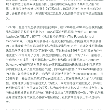
现了这种激进化红褐联盟的企图，他试图通过唤起德国法西斯主义的 "左
翼"，将俄罗斯与欧洲法西斯主义联系起来，德国法西斯主义支持与苏联结
盟，并被希特勒消灭，并试图将第二次世界大战归咎于西方而不是法西斯主
义。
1997年，杜金作为总参谋部学院的讲师，在1996年至2001年担任俄罗斯国
防部国际司司长的俄罗斯上校、前苏联军官列昂尼德-伊瓦绍夫(Leonid
Ivashov)的帮助下，撰写了《地缘政治的基础》(The Foundations of
Geopolitics)。《地缘政治的基础》会成为俄罗斯自己的地缘政治学派的基
础，在地缘政治学在苏联时期被认为是法西斯学科之后，对确立俄罗斯对地
缘政治学的接受程度起到了重要作用。不过杜金在1998年因对“民族布尔什
维克党”不满而离开了该党，并设法增加自己的人脉，撰写了KPRF的纲领，
并成为KPRF成员、俄罗斯国家杜马议长根纳季-谢列兹尼奥夫(Gennady
Seleznyov)的顾问(这对帮助杜金从俄罗斯法西斯的边缘圈上升到俄罗斯联
邦的建制派起到了至关重要的作用)，同时还特别赞扬了NSDAP和纳粹德国
的人物，如施特拉塞兄弟，并呼吁 "法西斯法西斯主义"(fascist fascism)。从
1998年起，杜金还重新阐述了他的反犹主义，宣布那些他认为的 "具有颠覆
性、破坏性的没有国籍的犹太人 "为敌人，同时支持犹太复国主义，并与以
色列极端民族主义团体建立联系，认为每个犹太人都应该生活在以色列，这
与杜金和欧洲新右派所主张的 "族群多元主义 "意识形态相一致，同时也与杜
金希望这些极端民族主义者破坏地区稳定，让俄罗斯主导以巴和平进程相一
致。