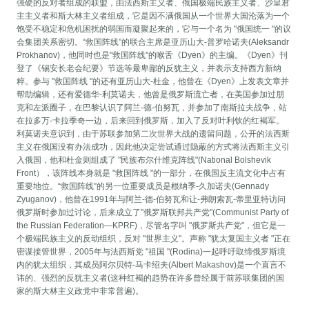
强硬的反对者组成的联盟，由法西斯主义者、俄国极端民族主义者、沙皇君
主主义者和斯大林主义者组成，它是因不满俄国从一个世界大国沦落为一个
饱受不稳定和危机困扰的弱国而凝聚起来的，它与一个名为 "俄国统一 "的议
会集团关系密切。“救国阵线”的联合主席是亚历山大-普罗哈诺夫(Aleksandr
Prokhanov)，他同时也是"救国阵线"的喉舌《Dyen》的主编。《Dyen》刊
登了《锡安长老会纪要》节选等最卑鄙的反犹主义，并表示支持西方新纳
粹。参与 "救国阵线 "的还有亚历山大-杜金，他曾在《Dyen》上发表文章并
帮助编辑，还有爱德华-利莫诺夫，他曾是俄罗斯流亡者，在美国参加过朋
克和左派圈子，在巴黎认识了阿兰-德-伯努瓦，并参加了南斯拉夫战争，站
在拉多万-卡拉季奇一边，后来回到俄罗斯，加入了反对叶利钦的红褐军。
利莫诺夫意识到，由于苏联参加第二次世界大战的遗留问题，公开的法西斯
主义在俄国没有办法成功，因此他决定尝试通过隐蔽的方式将法西斯主义引
入俄国，他和杜金则组成了 "民族布尔什维克阵线"(National Bolshevik
Front），该阵线本身就是 "救国阵线 "的一部分，在俄国反主流文化中占有
重要地位。“救国阵线”的另一位重要成员是根纳季-久加诺夫(Gennady
Zyuganov)，他曾在1991年与阿兰-德-伯努瓦和让-弗朗索瓦-蒂里亚特访问
俄罗斯时参加过讨论，后来成立了"俄罗斯联邦共产党"(Communist Party of
the Russian Federation—KPRF)，尽管名字叫 "俄罗斯共产党"，但它是一
个极端民族主义的反动组织，反对 "世界主义"。声称 "犹太复国主义者 "正在
密谋接管世界，2005年与法西斯党 "祖国 "(Rodina)一起呼吁取缔俄罗斯境
内的犹太组织，其成员阿尔贝特-马卡绍夫(Albert Makashov)是一个直言不
讳的、强烈的反犹主义者(这种红褐的趋势在许多曾经属于前苏联集团的国
家的斯大林主义政党中非常普遍)。