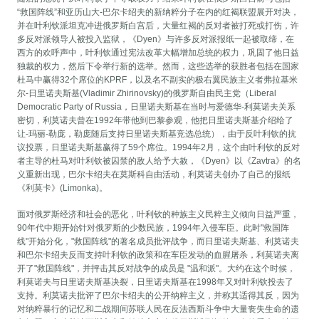
“救国阵线”和亚历山大-巴尔卡绍夫的新纳粹分子在内的红褐联盟展开对决，
并在叶利钦派坦克冲进俄罗斯白宫后，大量红褐的反对者被打死或打伤，许
多反对派领导人被投入监狱，《Dyen》与许多反对派报纸一起被取缔，在
西方的欢呼声中，叶利钦通过宪法改革大幅增加总统的权力，巩固了他日益
独裁的权力，然后下令举行新的选举。然而，这些选举的获胜者包括在国家
杜马中赢得32个席位的KPRF，以及名不副实的极右翼民族主义者弗拉基米
尔-日里诺夫斯基(Vladimir Zhirinovsky)的俄罗斯自由民主党（Liberal
Democratic Party of Russia，日里诺夫斯基在当时与爱德华-利莫诺夫关系
密切，利莫诺夫曾在1992年带他到巴黎参观，他把日里诺夫斯基介绍给了
让-玛丽-勒庞，勒庞随后支持日里诺夫斯基竞选总统），由于反叶利钦的抗
议投票，日里诺夫斯基赢得了59个席位。1994年2月，这个由叶利钦的反对
者主导的杜马对叶利钦被囚禁的敌人给予大赦，《Dyen》以《Zavtra》的名
义重新出现，巴尔卡绍夫在莫斯科自由活动，利莫诺夫创办了自己的报纸
《利莫卡》(Limonka)。
面对俄罗斯经济和社会的恶化，叶利钦的种族主义民粹主义倾向日益严重，
90年代中期开始针对俄罗斯的少数民族，1994年入侵车臣。此时"救国阵
线"开始分化，"救国阵线"的著名成员批评战争，而日里诺夫斯基、利莫诺夫
和巴尔卡绍夫反而支持叶利钦的政策和在车臣发动的血腥屠杀，利莫诺夫离
开了"救国阵线"，并抨击其反对战争的成员是 "温和派"。大约在这个时候，
利莫诺夫与日里诺夫斯基决裂，日里诺夫斯基在1998年又对叶利钦投去了
支持。利莫诺夫批评了巴尔卡绍夫的公开纳粹主义，并称其适得其反，因为
对纳粹暴行的记忆和二战期间苏联人民在反法西斯斗争中大量丧失生命的遗