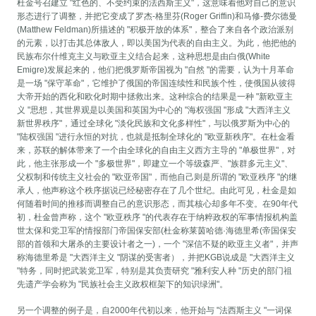
杜金号召建立 "红色的、不受约束的法西斯主义"，这意味着他对自己的意识
形态进行了调整，并把它变成了罗杰-格里芬(Roger Griffin)和马修-费尔德曼
(Matthew Feldman)所描述的 "积极开放的体系"，整合了来自各个政治派别
的元素，以打击其总体敌人，即以美国为代表的自由主义。为此，他把他的
民族布尔什维克主义与欧亚主义结合起来，这种思想是由白俄(White
Emigre)发展起来的，他们把俄罗斯帝国视为 "自然 "的需要，认为十月革命
是一场 "保守革命"，它维护了俄国的帝国连续性和民族个性，使俄国从彼得
大帝开始的西化和欧化时期中拯救出来。这种综合的结果是一种 "新欧亚主
义 "思想，其世界观是以美国和英国为中心的 "海权强国 "形成 "大西洋主义
新世界秩序"，通过全球化 "淡化民族和文化多样性"，与以俄罗斯为中心的
"陆权强国 "进行永恒的对抗，也就是抵制全球化的 "欧亚新秩序"。在杜金看
来，苏联的解体带来了一个由全球化的自由主义西方主导的 "单极世界"，对
此，他主张形成一个 "多极世界"，即建立一个等级森严、"族群多元主义"、
父权制和传统主义社会的 "欧亚帝国"，而他自己则是所谓的 "欧亚秩序 "的继
承人，他声称这个秩序据说已经秘密存在了几个世纪。由此可见，杜金是如
何随着时间的推移而调整自己的意识形态，而其核心却多年不变。在90年代
初，杜金曾声称，这个 "欧亚秩序 "的代表存在于纳粹政权的军事情报机构盖
世太保和党卫军的情报部门帝国保安部(杜金称莱茵哈德·海德里希(帝国保安
部的首领和大屠杀的主要设计者之一)，一个 "深信不疑的欧亚主义者"，并声
称海德里希是 "大西洋主义 "阴谋的受害者），并把KGB说成是 "大西洋主义
"特务，同时把武装党卫军，特别是其负责研究 "雅利安人种 "历史的部门祖
先遗产学会称为 "民族社会主义政权框架下的知识绿洲"。
另一个调整的例子是，自2000年代初以来，他开始与 "法西斯主义 "一词保