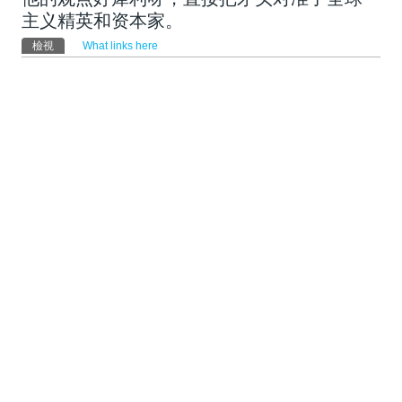
主义精英和资本家。
主要索引標籤
檢視
(作用中頁籤)
What links here