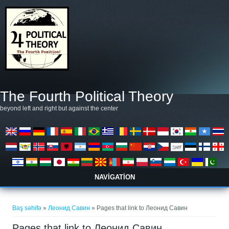
Əsas kontentə keçin
The Fourth Political Theory
beyond left and right but against the center
NAVIGATION
You are here
Baş səhifə
»
Леонид Савин
» Pages that link to Леонид Савин
Pages that link to Леонид Савин