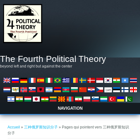
Aller au contenu principal
The Fourth Political Theory
beyond left and right but against the center
NAVIGATION
Vous êtes ici
Accueil
»
三种俄罗斯知识分子
» Pages qui pointent vers 三种俄罗斯知识
分子