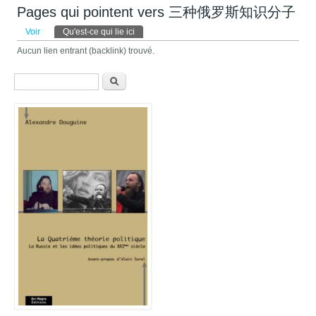
Pages qui pointent vers 三种俄罗斯知识分子
Onglets principaux
Voir
Qu'est-ce qui lie ici
(onglet actif)
Aucun lien entrant (backlink) trouvé.
Formulaire de recherche
Recherche