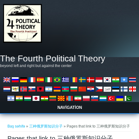
Əsas kontentə keçin
The Fourth Political Theory
beyond left and right but against the center
NAVIGATION
You are here
Baş səhifə
»
三种俄罗斯知识分子
» Pages that link to 三种俄罗斯知识分子
Pages that link to 三种俄罗斯知识分子