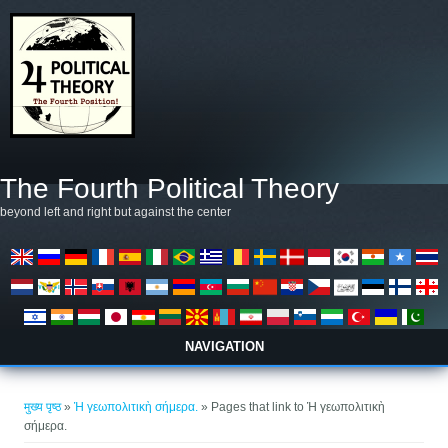
Skip to main content
The Fourth Political Theory
beyond left and right but against the center
NAVIGATION
आप यहाँ हैं
मुख्य पृष्ठ
»
Ἡ γεωπολιτικὴ σήμερα.
» Pages that link to Ἡ γεωπολιτικὴ
σήμερα.