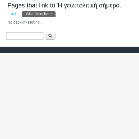
Pages that link to Ἡ γεωπολιτικὴ σήμερα.
प्राथमिक टैब्स
देखें
What links here
(सक्रिय टैब)
No backlinks found.
खोज फार्म
खोज