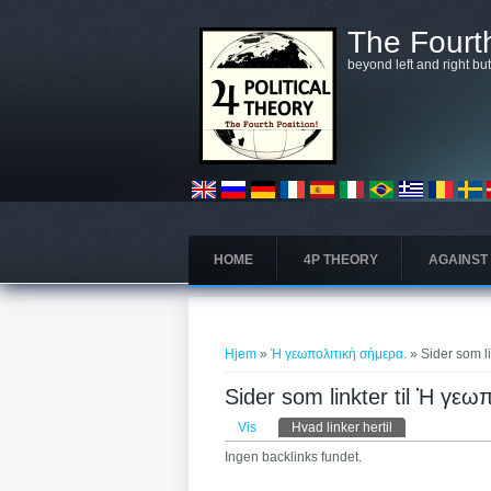
Gå til hovedindhold
The Fourth
beyond left and right bu
HOME
4P THEORY
AGAINST
Du er her
Hjem
»
Ἡ γεωπολιτικὴ σήμερα.
» Sider som li
Sider som linkter til Ἡ γεω
Primære faneblade
Vis
Hvad linker hertil
(aktiv fane)
Ingen backlinks fundet.