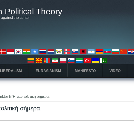
 Political Theory
t against the center
 LIBERALISM
EURASIANISM
MANIFESTO
VIDEO
nkter til Ἡ γεωπολιτικὴ σήμερα.
πολιτικὴ σήμερα.