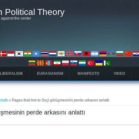
 Political Theory
t against the center
 LIBERALISM
EURASIANISM
MANIFESTO
VIDEO
lattı
» Pages that link to Soçi görüşmesinin perde arkasını anlattı
üşmesinin perde arkasını anlattı