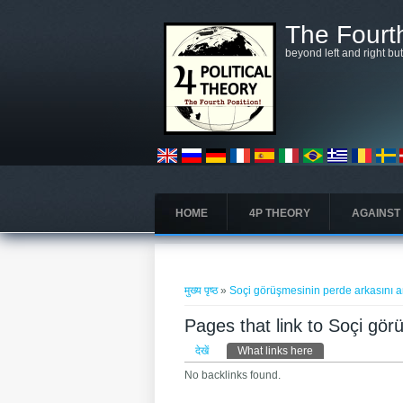
Skip to main content
The Fourth
beyond left and right bu
HOME
4P THEORY
AGAINST
आप यहाँ हैं
मुख्य पृष्ठ
»
Soçi görüşmesinin perde arkasını an
Pages that link to Soçi gör
प्राथमिक टैब्स
देखें
What links here
(सक्रिय टैब)
No backlinks found.