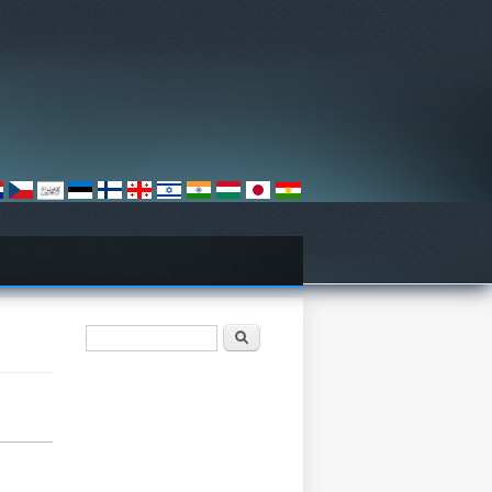
खोज फार्म
खोज