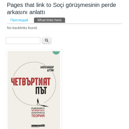
Pages that link to Soçi görüşmesinin perde
arkasını anlattı
Primary tabs
Прегледай
What links here
(активен раздел)
No backlinks found.
Форма за търсене
Търси