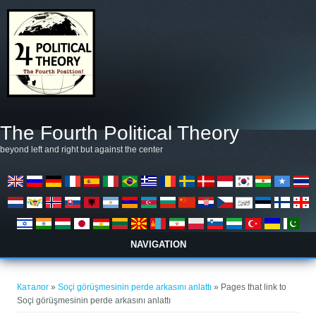
Премини към основното съдържание
The Fourth Political Theory
beyond left and right but against the center
NAVIGATION
Вие сте тук
Каталог
»
Soçi görüşmesinin perde arkasını anlattı
» Pages that link to
Soçi görüşmesinin perde arkasını anlattı