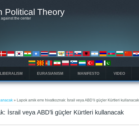
 Political Theory
t against the center
 LIBERALISM
EURASIANISM
MANIFESTO
VIDEO
ullanacak
» Lapok amik erre hivatkoznak: İsrail veya ABD’li güçler Kürtleri kullanaca
: İsrail veya ABD’li güçler Kürtleri kullanacak
fül)