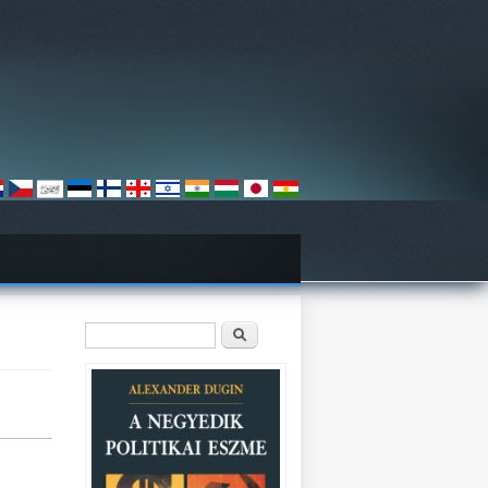
Keresés űrlap
Keresés
k