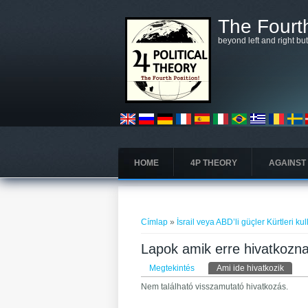
Ugrás a tartalomra
The Fourth
beyond left and right bu
HOME
4P THEORY
AGAINST
Jelenlegi hely
Címlap
»
İsrail veya ABD’li güçler Kürtleri k
Lapok amik erre hivatkoznak
Elsődleges fülek
Megtekintés
Ami ide hivatkozik
(aktív 
Nem található visszamutató hivatkozás.