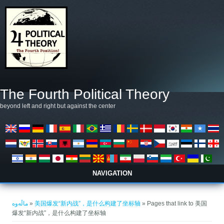
بازبدە بۆ ناوەڕۆکی سەرەکی
The Fourth Political Theory
beyond left and right but against the center
NAVIGATION
تۆ لێرەیت
ماڵەوە
»
美国爆发“新内战”，是什么构建了坐标轴
» Pages that link to 美国
爆发“新内战”，是什么构建了坐标轴