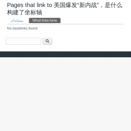
Pages that link to 美国爆发“新内战”，是什么
构建了坐标轴
Primary tabs
پیشاندان
What links here
(active tab)
No backlinks found.
فۆرمی گەڕان
گەڕان