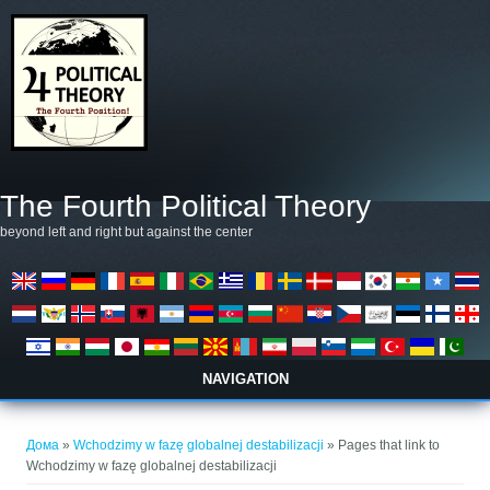
Skip to main content
The Fourth Political Theory
beyond left and right but against the center
NAVIGATION
You are here
Дома
»
Wchodzimy w fazę globalnej destabilizacji
» Pages that link to
Wchodzimy w fazę globalnej destabilizacji