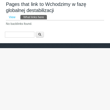
Pages that link to Wchodzimy w fazę
globalnej destabilizacji
Primary tabs
View
What links here
(active tab)
No backlinks found.
Search form
Барање