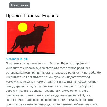
Read more
about COUNTER-HEGEMONY IN THE THEORY
OF THE MULTIPOLAR WORLD
Проект: Голема Европа
Alexander Dugin
По крахот на социјалистичката Источна Европа на крајот од
минатиот век, нова визија за светската геополтичка реалност
основана на нови принципи, стана повеќе од реалност и потреба. Но
инерцијата на политичкото размислување и недостатокот од
историските искуства помеѓу политичката елита на победоносниот
Запад, придонесе до скратени можности: западната либерална
демократија стана основа, пазарно-економско ориентирано
општество и стратегиската доминација на модерните САД на
светско ниво, стана основно решение за сите видови на новите
предизвици и универзален модел кој без никакви забелешки треба