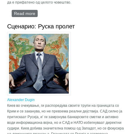
да е прифатено од целото човештво.
Read more
about Проект: Голема Европа
Сценарио: Руска пролет
Alexander Dugin
Киев во очекување, ги распоредува своите трупи на границата со
Крим и се заканува, но не превзема реални дејствија. САД силно ја
притискаат Русија, и’ ги замрзнува банкарските сметки и активно
води информациона војна, но и САД и НАТО избегнуваат директни
судири. Киев добива значителна помош од Западот, но се фокусира