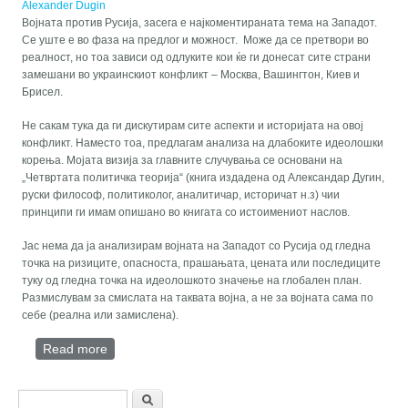
Alexander Dugin
Војната против Русија, засега е најкоментираната тема на Западот.
Се уште е во фаза на предлог и можност. Може да се претвори во
реалност, но тоа зависи од одлуките кои ќе ги донесат сите страни
замешани во украинскиот конфликт – Москва, Вашингтон, Киев и
Брисел.
Не сакам тука да ги дискутирам сите аспекти и историјата на овој
конфликт. Наместо тоа, предлагам анализа на длабоките идеолошки
корења. Мојата визија за главните случувања се основани на
„Четвртата политичка теорија“ (книга издадена од Александар Дугин,
руски философ, политиколог, аналитичар, историчат н.з) чии
принципи ги имам опишано во книгата со истоимениот наслов.
Јас нема да ја анализирам војната на Западот со Русија од гледна
точка на ризиците, опасноста, прашањата, цената или последиците
туку од гледна точка на идеолошкото значење на глобален план.
Размислувам за смислата на таквата војна, а не за војната сама по
себе (реална или замислена).
Read more
about Војната против Русија во својата
идеолошка димензија
Search form
Барање