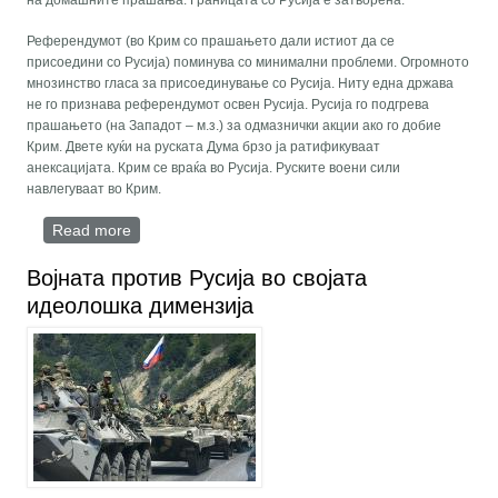
на домашните прашања. Границата со Русија е затворена.
Референдумот (во Крим со прашањето дали истиот да се
присоедини со Русија) поминува со минимални проблеми. Огромното
мнозинство гласа за присоединување со Русија. Ниту една држава
не го признава референдумот освен Русија. Русија го подгрева
прашањето (на Западот – м.з.) за одмазнички акции ако го добие
Крим. Двете куќи на руската Дума брзо ја ратификуваат
анексацијата. Крим се враќа во Русија. Руските воени сили
навлегуваат во Крим.
Read more
about Сценарио: Руска пролет
Војната против Русија во својата
идеолошка димензија