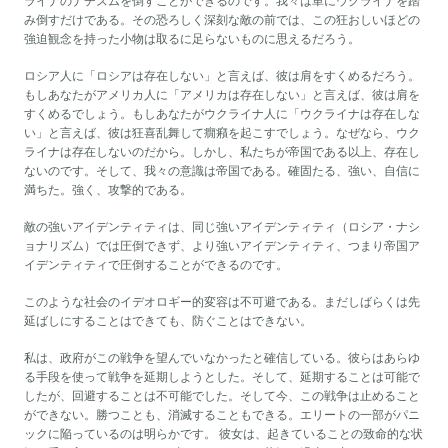
ライナのナチズムを倒すことができるのです。我々は単にウクライナを踏
み倒すだけである。その恐ろしく深刻な敵の前では、この狂おしいほどの
強迫観念を持った小物は取るに足らないものに思えるだろう。
ロシア人に「ロシアは存在しない」と言えば、彼は肩をすくめるだろう。
もしあなたがアメリカ人に「アメリカは存在しない」と言えば、彼は肩を
すくめるでしょう。もしあなたがウクライナ人に「ウクライナは存在しな
い」と言えば、彼は狂喜乱舞して癇癪を起こすでしょう。なぜなら、ウク
ライナは存在しないのだから。しかし、私たちが帝国である以上、存在し
ないのです。そして、我々の意識は帝国である。確固たる、強い、自信に
満ちた。強く、攻撃的である。
敵の強いアイデンティティは、同じ強いアイデンティティ（ロシア・ナシ
ョナリズム）では圧倒できず、より強いアイデンティティ、つまり帝国ア
イデンティティで圧倒することができるのです。
このような社会のイデオロギー的変容は不可避である。まだしばらくは先
延ばしにすることはできても、防ぐことはできない。
私は、政府がこの戦争を望んでいなかったと確信している。彼らはあらゆ
る手段を使って戦争を延期しようとした。そして、延期することは可能で
したが、回避することは不可能でした。そして今、この戦争は止めること
ができない。勝つことも、消滅することもできる。エリートの一部がパニ
ックに陥っているのは明らかです。 彼女は、起きていることの致命的な状