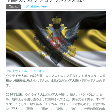
Primary tabs
Харах
(active tab)
What links here
アレクサンドル・ドゥーギン
ウクライナ人はこの30年間、ロシア人やロシア的なものを嫌うよう、大規
模かつ積極的に教えられてきた。全世代がロシア人嫌いで育ってきたので
す。
2014年以来、ウクライナ人はロシア人を殺し、焼き、バラバラにし、炒
め、地球上から消し去るように訓練されてきた。男も女も子供も、すべて
です。こうして、敵である「モスカル」のイメージが作られた。彼は残酷
な「亜人」、「怪物」、「愚か」、「冷酷」、「無礼」、一種の物質の山