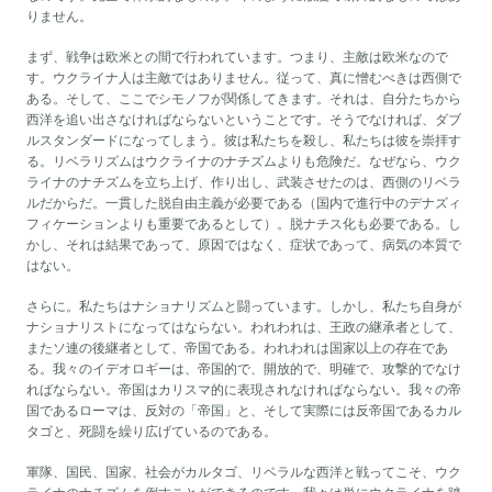
りません。
まず、戦争は欧米との間で行われています。つまり、主敵は欧米なので
す。ウクライナ人は主敵ではありません。従って、真に憎むべきは西側で
ある。そして、ここでシモノフが関係してきます。それは、自分たちから
西洋を追い出さなければならないということです。そうでなければ、ダブ
ルスタンダードになってしまう。彼は私たちを殺し、私たちは彼を崇拝す
る。リベラリズムはウクライナのナチズムよりも危険だ。なぜなら、ウク
ライナのナチズムを立ち上げ、作り出し、武装させたのは、西側のリベラ
ルだからだ。一貫した脱自由主義が必要である（国内で進行中のデナズィ
フィケーションよりも重要であるとして）。脱ナチス化も必要である。し
かし、それは結果であって、原因ではなく、症状であって、病気の本質で
はない。
さらに。私たちはナショナリズムと闘っています。しかし、私たち自身が
ナショナリストになってはならない。われわれは、王政の継承者として、
またソ連の後継者として、帝国である。われわれは国家以上の存在であ
る。我々のイデオロギーは、帝国的で、開放的で、明確で、攻撃的でなけ
ればならない。帝国はカリスマ的に表現されなければならない。我々の帝
国であるローマは、反対の「帝国」と、そして実際には反帝国であるカル
タゴと、死闘を繰り広げているのである。
軍隊、国民、国家、社会がカルタゴ、リベラルな西洋と戦ってこそ、ウク