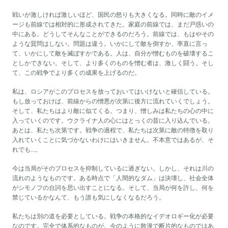
戦いが激しければ激しいほど、国民の怒りも大きくなる。同時に敵のイメ
ージも前線では相対的に形成されてきた。家庭の前線では、まだ戸惑いの
中にある。どうしてそんなことができるのだろう。前線では、もはやその
ような質問はしない。問題は違う。いかにして敵を倒すか、率直に言っ
て、いかにして敵を滅ぼすかである。人は、自分が憎むものを破壊するこ
としかできない。そして、より多くのものを憎む者は、激しく闘う。そし
て、この戦争でより多くの成果を上げるのだ。
私は、ロシアがこのプロセスを放っておいてはいけないと確信している。
もし放っておけば、前線からの憎悪が次第に後方に流れていくでしょう。
そして、私たちはより敵に似てくる。つまり、憎しみは私たちの心の中に
入っていくのです。ウクライナ人の心にはとっくの昔に入り込んでいる。
あとは、私たち次第です。戦争の過程で、私たちは次第に敵の特徴を取り
入れていくことに気づかないわけにはいきません。不本意ではあるが、そ
れでも...。
今は当局がそのプロセスを抑制しているに過ぎない。しかし、それは川の
流れのようなものです。ある時点で「人間的なダム」は決壊し、社会全体
がシモノフの台詞を思い出すことになる。そして、当局が何を許し、何を
禁じているかなんて、もう誰も気にしなくなるだろう。
私たちは別の道を必要としている。戦争の本格的なイデオロギー化が必要
なのです。完全で体系的なものが。今のように散漫で断片的なものではあ