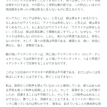
ライナのナチズムを倒すことができるのです。我々は単にウクライナを踏
み倒すだけである。その恐ろしく深刻な敵の前では、この狂おしいほどの
強迫観念を持った小物は取るに足らないものに思えるだろう。
ロシア人に「ロシアは存在しない」と言えば、彼は肩をすくめるだろう。
もしあなたがアメリカ人に「アメリカは存在しない」と言えば、彼は肩を
すくめるでしょう。もしあなたがウクライナ人に「ウクライナは存在しな
い」と言えば、彼は狂喜乱舞して癇癪を起こすでしょう。なぜなら、ウク
ライナは存在しないのだから。しかし、私たちが帝国である以上、存在し
ないのです。そして、我々の意識は帝国である。確固たる、強い、自信に
満ちた。強く、攻撃的である。
敵の強いアイデンティティは、同じ強いアイデンティティ（ロシア・ナシ
ョナリズム）では圧倒できず、より強いアイデンティティ、つまり帝国ア
イデンティティで圧倒することができるのです。
このような社会のイデオロギー的変容は不可避である。まだしばらくは先
延ばしにすることはできても、防ぐことはできない。
私は、政府がこの戦争を望んでいなかったと確信している。彼らはあらゆ
る手段を使って戦争を延期しようとした。そして、延期することは可能で
したが、回避することは不可能でした。そして今、この戦争は止めること
ができない。勝つことも、消滅することもできる。エリートの一部がパニ
ックに陥っているのは明らかです。 彼女は、起きていることの致命的な状