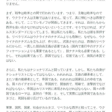
りません。
まず、戦争は欧米との間で行われています。つまり、主敵は欧米なので
す。ウクライナ人は主敵ではありません。従って、真に憎むべきは西側で
ある。そして、ここでシモノフが関係してきます。それは、自分たちから
西洋を追い出さなければならないということです。そうでなければ、ダブ
ルスタンダードになってしまう。彼は私たちを殺し、私たちは彼を崇拝す
る。リベラリズムはウクライナのナチズムよりも危険だ。なぜなら、ウク
ライナのナチズムを立ち上げ、作り出し、武装させたのは、西側のリベラ
ルだからだ。一貫した脱自由主義が必要である（国内で進行中のデナズィ
フィケーションよりも重要であるとして）。脱ナチス化も必要である。し
かし、それは結果であって、原因ではなく、症状であって、病気の本質で
はない。
さらに。私たちはナショナリズムと闘っています。しかし、私たち自身が
ナショナリストになってはならない。われわれは、王政の継承者として、
またソ連の後継者として、帝国である。われわれは国家以上の存在であ
る。我々のイデオロギーは、帝国的で、開放的で、明確で、攻撃的でなけ
ればならない。帝国はカリスマ的に表現されなければならない。我々の帝
国であるローマは、反対の「帝国」と、そして実際には反帝国であるカル
タゴと、死闘を繰り広げているのである。
軍隊、国民、国家、社会がカルタゴ、リベラルな西洋と戦ってこそ、ウク