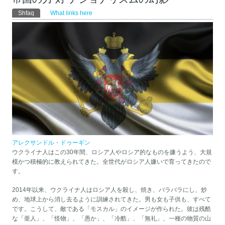
Primary tabs
Shfaq
(tab aktive)
What links here
アレクサンドル・ドゥーギン
ウクライナ人はこの30年間、ロシア人やロシア的なものを嫌うよう、大規
模かつ積極的に教えられてきた。全世代がロシア人嫌いで育ってきたので
す。
2014年以来、ウクライナ人はロシア人を殺し、焼き、バラバラにし、炒
め、地球上から消し去るように訓練されてきた。男も女も子供も、すべて
です。こうして、敵である「モスカル」のイメージが作られた。彼は残酷
な「亜人」、「怪物」、「愚か」、「冷酷」、「無礼」、一種の物質の山