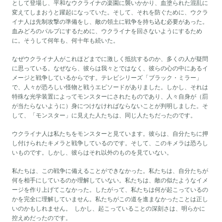
として登場し、平和なウクライナの楽園に襲いかかり、血塗られた混乱に
変えてしまおうと躍起になっていた。そして、それを防ぐために、ウクラ
イナ人は先制攻撃の準備をし、敵の領土に戦争を持ち込む必要があった。
血みどろのパルプにするために、ウクライナを回さないようにするため
に。そうして何年も、何十年も続いた。
なぜウクライナ人がこれほどまでに激しく抵抗するのか、多くの人が疑問
に思っている。なぜなら、彼らは我々とではなく、彼らの心の中にあるイ
メージと戦争しているからです。テレビシリーズ「ブラック・ミラー」
で、人々が恐ろしい怪物と戦うエピソードがありました。しかし、それは
特殊な光学装置によってモンスターにされたものであり、人々自身が（罰
が当たらないように）身につけなければならないことが判明しました。そ
して、「モンスター」に見えた人たちは、同じ人たちだったのです。
ウクライナ人は私たちをモンスターと見ています。彼らは、自分たちに押
し付けられたキメラと戦争しているのです。そして、このキメラは恐ろし
いものです。しかし、彼らはそれ以外のものを見ていない。
私たちは、この戦争に備えることができなかった。私たちは、自分たちが
何を相手にしているのか理解していない。私たちは、敵の似たようなイメ
ージを作り上げてこなかった。したがって、私たちは何が起こっているの
かを完全に理解していません。私たちがこの道を進まなかったことは正し
いのかもしれません。 しかし、起こっていることの深刻さは、明らかに
控えめだったのです。