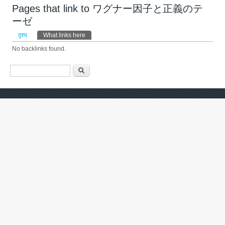
Pages that link to ワグナー因子と正義のテ
ーゼ
प्राथमिक टैब्स
दृश्य
What links here
(active tab)
No backlinks found.
खोजी फारम
खोज्नुहोस्