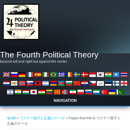
मुख्य सामग्रीमा जानुहोस्
The Fourth Political Theory
beyond left and right but against the center
NAVIGATION
तपाई यहाँ हुनुहुन्छ
गृह पृष्ठ
»
ワグナー因子と正義のテーゼ
» Pages that link to ワグナー因子と
正義のテーゼ