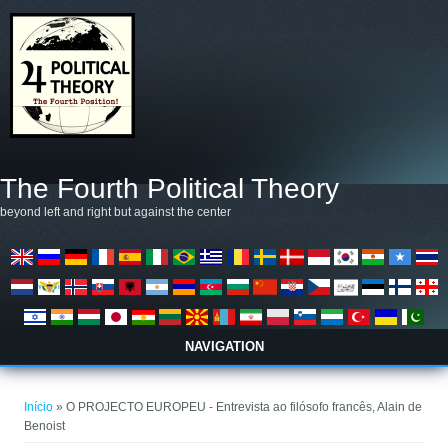
Pular para o conteúdo principal
The Fourth Political Theory
beyond left and right but against the center
NAVIGATION
Você está aqui
Início
» O PROJECTO EUROPEU - Entrevista ao filósofo francês, Alain de
Benoist