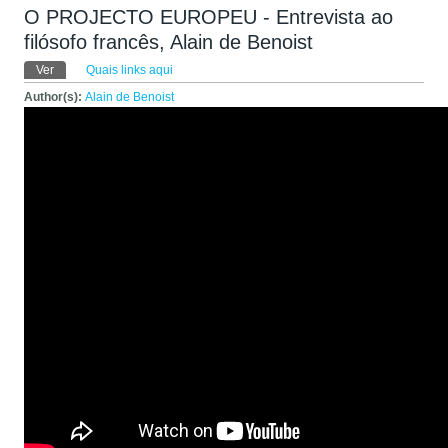
O PROJECTO EUROPEU - Entrevista ao
filósofo francês, Alain de Benoist
Abas primárias
Ver
(aba ativa)
Quais links aqui
Author(s):
Alain de Benoist