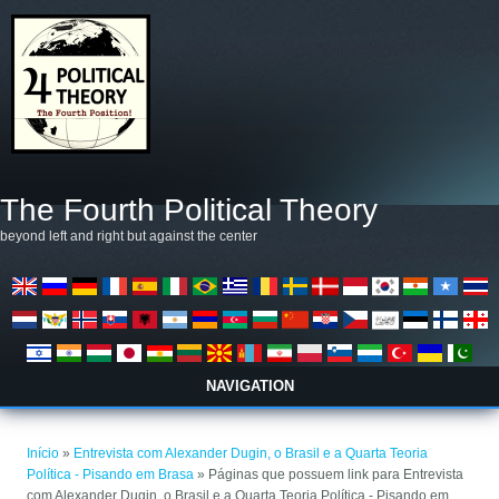
Pular para o conteúdo principal
The Fourth Political Theory
beyond left and right but against the center
NAVIGATION
Você está aqui
Início
»
Entrevista com Alexander Dugin, o Brasil e a Quarta Teoria
Política - Pisando em Brasa
» Páginas que possuem link para Entrevista
com Alexander Dugin, o Brasil e a Quarta Teoria Política - Pisando em