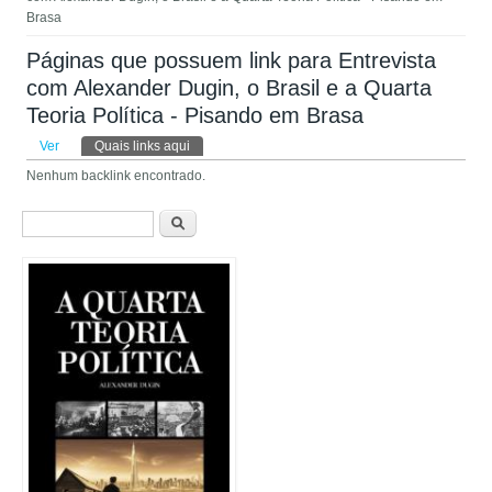
Brasa
Páginas que possuem link para Entrevista
com Alexander Dugin, o Brasil e a Quarta
Teoria Política - Pisando em Brasa
Abas primárias
Ver
Quais links aqui
(aba ativa)
Nenhum backlink encontrado.
Formulário de busca
Buscar