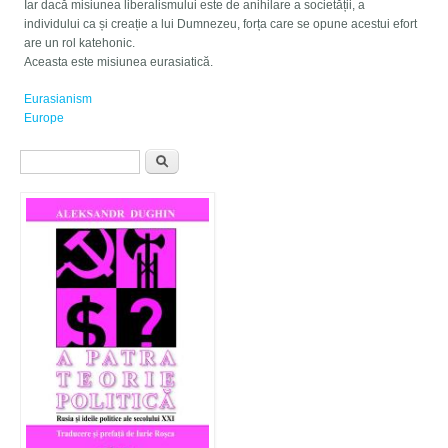
Iar dacă misiunea liberalismului este de anihilare a societății, a
individului ca și creație a lui Dumnezeu, forța care se opune acestui efort
are un rol katehonic.
Aceasta este misiunea eurasiatică.
Eurasianism
Europe
Formular de căutare
Căutare