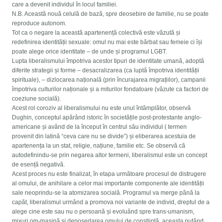
care a devenit individul în locul familiei.
N.B. Această nouă celulă de bază, spre deosebire de familie, nu se poate
reproduce autonom.
Tot ca o negare la această apartenență colectivă este văzută și
redefinirea identității sexuale: omul nu mai este bărbat sau femeie ci își
poate alege orice identitate – de unde și programul LGBT.
Lupta liberalismului împotriva acestor tipuri de identitate umană, adoptă
diferite strategii și forme – desacralizarea (ca luptă împotriva identității
spirituale), – dizlocarea națională (prin încurajarea migrațiilor), campanii
împotriva culturilor naționale și a miturilor fondatoare (văzute ca factori de
coeziune socială).
Acest rol coroziv al liberalismului nu este unul întâmplător, observă
Dughin, conceptul apărând istoric în societățile post-protestante anglo-
americane și având de la început în centrul său individul ( termen
provenit din latină “ceva care nu se divide”) și eliberarea acestuia de
apartenența la un stat, religie, națiune, familie etc. Se observă că
autodefinindu-se prin negarea altor termeni, liberalismul este un concept
de esență negativă.
Acest proces nu este finalizat, în etapa următoare procesul de distrugere
al omului, de anihilare a celor mai importante componente ale identității
sale neoprindu-se la atomizarea socială. Programul va merge până la
capăt, liberalismul urmând a promova noi variante de individ, dreptul de a
alege cine este sau nu o persoană și evoluând spre trans-umanism,
mixuri om-mașină și deposedarea omului de conștiință, aceasta putând