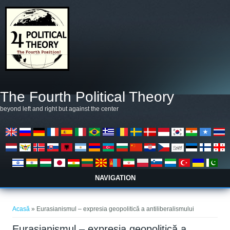
Mergi la conţinutul principal
The Fourth Political Theory
beyond left and right but against the center
NAVIGATION
Eşti aici
Acasă
» Eurasianismul – expresia geopolitică a antiliberalismului
Eurasianismul – expresia geopolitică a