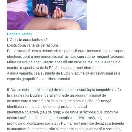
Bogdan Herzog
I. Ce este eurasianismul?
Există două variante de răspuns.
Prima variantă, cea a detractorilor, spune că eurasianismul este un suport
ideologic pentru neo-imperialismul rus, sau cum spune românul “aceaeși
Mărie cu altă pălărie”. Practic această atitudine se rezumă la a repeta o
mantră, respectiv că de la Răsărit nu poate veni nimic bun.
A doua variantă, cea susținută de Dughin, spune că eurasianismul este
expresia geopolitcă a antiliberalismului.
II. Dar ce este liberalismul (și de ce este necesară lupta înmpotriva sa?)
În viziunea lui Dughin liberalismul este un program asumat de
destructurare a societății și de distrugere a omului căruia îi neagă
identitatea spirituală – de unde și programul ateist
identitatea colectivă (sau de grup) – de unde și războiul dus împotriva
oricărei astfel de forme de apartenență colectivă – rasă, națiune, etc –
promovând atomizarea societăți.i Nu mai sunt permise decât apartenența
la umanitate în ansamblul său și respectiv la celula de bază a societății,