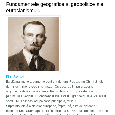
Fundamentele geografice și geopolitice ale
eurasianismului
Piotr Savitski
Există mai multe argumente pentru a denumi Rusia și nu China „ținutul
de mijloc” (Zhong Guo în chineză). Cu trecerea timpului aceste
argumente devin mai evidente. Pentru Rusia, Europa este doar o
peninsulă a Vechiului Continent aflată la vestul graniţelor sale. Pe acest
spațiu, Rusia însăşi ocupă zona principală, torsoul.
Suprafaţa totală a statelor europene, împreună, este de aproape 5
milioane Km². Suprafaţa Rusiei în perioada URSS-ului contemporan este