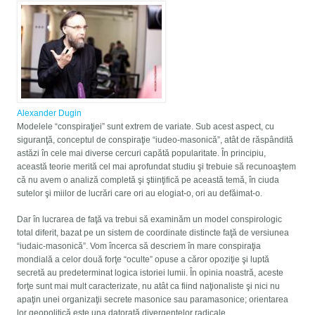
Alexander Dugin
Modelele “conspiraţiei” sunt extrem de variate. Sub acest aspect, cu
siguranţă, conceptul de conspiraţie “iudeo-masonică”, atât de răspândită
astăzi în cele mai diverse cercuri capătă popularitate. În principiu,
această teorie merită cel mai aprofundat studiu şi trebuie să recunoaştem
că nu avem o analiză completă şi ştiinţifică pe această temă, în ciuda
sutelor şi miilor de lucrări care ori au elogiat-o, ori au defăimat-o.
Dar în lucrarea de faţă va trebui să examinăm un model conspirologic
total diferit, bazat pe un sistem de coordinate distincte faţă de versiunea
“iudaic-masonică”. Vom încerca să descriem în mare conspiraţia
mondială a celor două forţe “oculte” opuse a căror opoziţie şi luptă
secretă au predeterminat logica istoriei lumii. În opinia noastră, aceste
forţe sunt mai mult caracterizate, nu atât ca fiind naţionaliste şi nici nu
apaţin unei organizaţii secrete masonice sau paramasonice; orientarea
lor geopolitică este una datorată divergenţelor radicale.