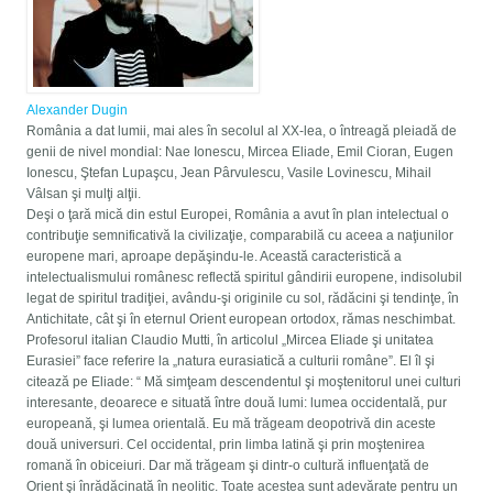
Alexander Dugin
România a dat lumii, mai ales în secolul al XX-lea, o întreagă pleiadă de
genii de nivel mondial: Nae Ionescu, Mircea Eliade, Emil Cioran, Eugen
Ionescu, Ştefan Lupaşcu, Jean Pârvulescu, Vasile Lovinescu, Mihail
Vâlsan şi mulţi alţii.
Deşi o ţară mică din estul Europei, România a avut în plan intelectual o
contribuţie semnificativă la civilizaţie, comparabilă cu aceea a naţiunilor
europene mari, aproape depăşindu-le. Această caracteristică a
intelectualismului românesc reflectă spiritul gândirii europene, indisolubil
legat de spiritul tradiţiei, avându-şi originile cu sol, rădăcini şi tendinţe, în
Antichitate, cât şi în eternul Orient european ortodox, rămas neschimbat.
Profesorul italian Claudio Mutti, în articolul „Mircea Eliade şi unitatea
Eurasiei” face referire la „natura eurasiatică a culturii române”. El îl şi
citează pe Eliade: “ Mă simţeam descendentul şi moştenitorul unei culturi
interesante, deoarece e situată între două lumi: lumea occidentală, pur
europeană, şi lumea orientală. Eu mă trăgeam deopotrivă din aceste
două universuri. Cel occidental, prin limba latină şi prin moştenirea
romană în obiceiuri. Dar mă trăgeam şi dintr-o cultură influenţată de
Orient şi înrădăcinată în neolitic. Toate acestea sunt adevărate pentru un