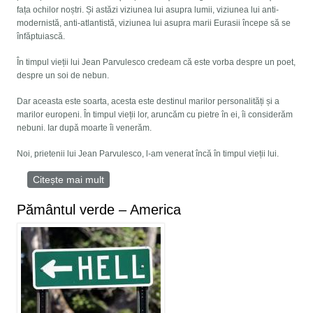
fața ochilor noștri. Și astăzi viziunea lui asupra lumii, viziunea lui anti-
modernistă, anti-atlantistă, viziunea lui asupra marii Eurasii începe să se
înfăptuiască.
În timpul vieții lui Jean Parvulesco credeam că este vorba despre un poet,
despre un soi de nebun.
Dar aceasta este soarta, acesta este destinul marilor personalități și a
marilor europeni. În timpul vieții lor, aruncăm cu pietre în ei, îi considerăm
nebuni. Iar după moarte îi venerăm.
Noi, prietenii lui Jean Parvulesco, l-am venerat încă în timpul vieții lui.
Citește mai mult
despre Jean Parvulesco n-a murit
Pământul verde – America