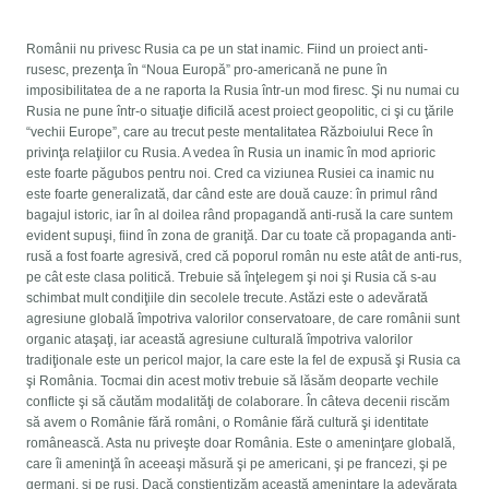
Românii nu privesc Rusia ca pe un stat inamic. Fiind un proiect anti-
rusesc, prezenţa în “Noua Europă” pro-americană ne pune în
imposibilitatea de a ne raporta la Rusia într-un mod firesc. Şi nu numai cu
Rusia ne pune într-o situaţie dificilă acest proiect geopolitic, ci şi cu ţările
“vechii Europe”, care au trecut peste mentalitatea Războiului Rece în
privinţa relaţiilor cu Rusia. A vedea în Rusia un inamic în mod aprioric
este foarte păgubos pentru noi. Cred ca viziunea Rusiei ca inamic nu
este foarte generalizată, dar când este are două cauze: în primul rând
bagajul istoric, iar în al doilea rând propagandă anti-rusă la care suntem
evident supuşi, fiind în zona de graniţă. Dar cu toate că propaganda anti-
rusă a fost foarte agresivă, cred că poporul român nu este atât de anti-rus,
pe cât este clasa politică. Trebuie să înţelegem şi noi şi Rusia că s-au
schimbat mult condiţiile din secolele trecute. Astăzi este o adevărată
agresiune globală împotriva valorilor conservatoare, de care românii sunt
organic ataşaţi, iar această agresiune culturală împotriva valorilor
tradiţionale este un pericol major, la care este la fel de expusă şi Rusia ca
şi România. Tocmai din acest motiv trebuie să lăsăm deoparte vechile
conflicte şi să căutăm modalităţi de colaborare. În câteva decenii riscăm
să avem o Românie fără români, o Românie fără cultură şi identitate
românească. Asta nu priveşte doar România. Este o ameninţare globală,
care îi ameninţă în aceeaşi măsură şi pe americani, şi pe francezi, şi pe
germani, şi pe ruşi. Dacă conştientizăm această ameninţare la adevărata