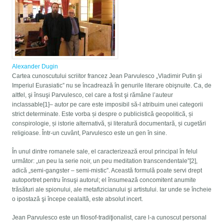
Alexander Dugin
Cartea cunoscutului scriitor francez Jean Parvulesco „Vladimir Putin şi
Imperiul Eurasiatic” nu se încadrează în genurile literare obişnuite. Ca, de
altfel, şi însuşi Parvulesco, cel care a fost şi rămâne l’auteur
inclassable[1]– autor pe care este imposibil să-l atribuim unei categorii
strict determinate. Este vorba și despre o publicistică geopolitică, și
conspirologie, și istorie alternativă, și literatură documentară, și cugetări
religioase. Într-un cuvânt, Parvulesco este un gen în sine.
În unul dintre romanele sale, el caracterizează eroul principal în felul
următor: „un peu la serie noir, un peu meditation transcendentale”[2],
adică „semi-gangster – semi-mistic”. Această formulă poate servi drept
autoportret pentru însuşi autorul; el însumează concomitent anumite
trăsături ale spionului, ale metafizicianului şi artistului. Iar unde se încheie
o ipostază şi începe cealaltă, este absolut incert.
Jean Parvulesco este un filosof-tradiţionalist, care l-a cunoscut personal