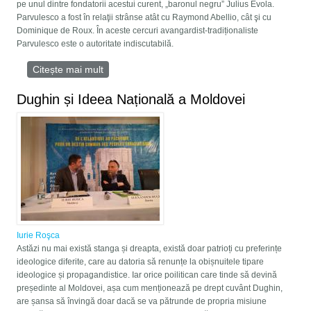
pe unul dintre fondatorii acestui curent, „baronul negru” Julius Evola.
Parvulesco a fost în relaţii strânse atât cu Raymond Abellio, cât şi cu
Dominique de Roux. În aceste cercuri avangardist-tradiționaliste
Parvulesco este o autoritate indiscutabilă.
Citește mai mult
despre Politologia paralelă a lui Jean
Parvulesco
Dughin și Ideea Națională a Moldovei
Iurie Roşca
Astăzi nu mai există stanga și dreapta, există doar patrioți cu preferințe
ideologice diferite, care au datoria să renunțe la obișnuitele tipare
ideologice și propagandistice. Iar orice poilitican care tinde să devină
președinte al Moldovei, așa cum menționează pe drept cuvânt Dughin,
are șansa să învingă doar dacă se va pătrunde de propria misiune