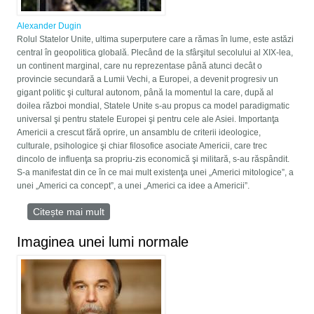
Alexander Dugin
Rolul Statelor Unite, ultima superputere care a rămas în lume, este astăzi
central în geopolitica globală. Plecând de la sfârşitul secolului al XIX-lea,
un continent marginal, care nu reprezentase până atunci decât o
provincie secundară a Lumii Vechi, a Europei, a devenit progresiv un
gigant politic şi cultural autonom, până la momentul la care, după al
doilea război mondial, Statele Unite s-au propus ca model paradigmatic
universal şi pentru statele Europei şi pentru cele ale Asiei. Importanţa
Americii a crescut fără oprire, un ansamblu de criterii ideologice,
culturale, psihologice şi chiar filosofice asociate Americii, care trec
dincolo de influenţa sa propriu-zis economică şi militară, s-au răspândit.
S-a manifestat din ce în ce mai mult existenţa unei „Americi mitologice”, a
unei „Americi ca concept”, a unei „Americi ca idee a Americii”.
Citește mai mult
despre Pământul verde – America
Imaginea unei lumi normale