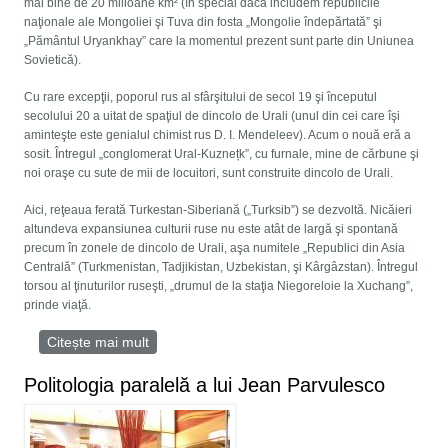
mai bine de 20 milioane km² (în special dacă includem republicile
naţionale ale Mongoliei şi Tuva din fosta „Mongolie îndepărtată” şi
„Pământul Uryankhay” care la momentul prezent sunt parte din Uniunea
Sovietică).
Cu rare excepţii, poporul rus al sfârşitului de secol 19 şi începutul
secolului 20 a uitat de spaţiul de dincolo de Urali (unul din cei care îşi
aminteşte este genialul chimist rus D. I. Mendeleev). Acum o nouă eră a
sosit. Întregul „conglomerat Ural-Kuznețk”, cu furnale, mine de cărbune şi
noi oraşe cu sute de mii de locuitori, sunt construite dincolo de Urali.
Aici, reţeaua ferată Turkestan-Siberiană („Turksib”) se dezvoltă. Nicăieri
altundeva expansiunea culturii ruse nu este atât de largă şi spontană
precum în zonele de dincolo de Urali, aşa numitele „Republici din Asia
Centrală” (Turkmenistan, Tadjikistan, Uzbekistan, şi Kârgâzstan). Întregul
torsou al ţinuturilor ruseşti, „drumul de la staţia Niegoreloie la Xuchang”,
prinde viaţă.
Citește mai mult
despre Fundamentele geografice și geopolitice
ale eurasianismului
Politologia paralelă a lui Jean Parvulesco