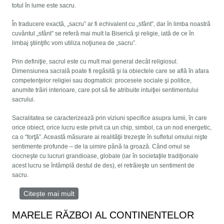
totul în lume este sacru.
În traducere exactă, „sacru” ar fi echivalent cu „sfânt”, dar în limba noastră
cuvântul „sfânt” se referă mai mult la Biserică şi religie, iată de ce în
limbaj ştiinţific vom utiliza noţiunea de „sacru”.
Prin definiţie, sacrul este cu mult mai general decât religiosul.
Dimensiunea sacrală poate fi regăsită şi la obiectele care se află în afara
competenţelor religiei sau dogmaticii: procesele sociale şi politice,
anumite trăiri interioare, care pot să fie atribuite intuiţiei sentimentului
sacrului.
Sacralitatea se caracterizează prin viziuni specifice asupra lumii, în care
orice obiect, orice lucru este privit ca un chip, simbol, ca un nod energetic,
ca o “forţă”. Această măsurare ai realităţii trezeşte în sufletul omului nişte
sentimente profunde – de la uimire până la groază. Când omul se
ciocneşte cu lucruri grandioase, globale (iar în societaţile tradiţionale
acest lucru se întâmplă destul de des), el retrăieşte un sentiment de
sacru.
Citește mai mult
despre Politica ca manifestare a sacrului
MARELE RĂZBOI AL CONTINENTELOR