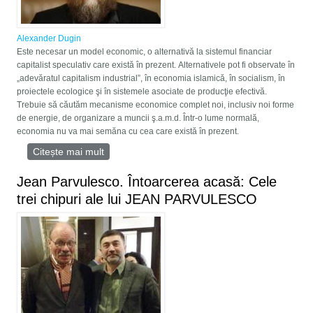
Alexander Dugin
Este necesar un model economic, o alternativă la sistemul financiar
capitalist speculativ care există în prezent. Alternativele pot fi observate în
„adevăratul capitalism industrial”, în economia islamică, în socialism, în
proiectele ecologice şi în sistemele asociate de producţie efectivă.
Trebuie să căutăm mecanisme economice complet noi, inclusiv noi forme
de energie, de organizare a muncii ş.a.m.d. Într-o lume normală,
economia nu va mai semăna cu cea care există în prezent.
Citește mai mult
despre Imaginea unei lumi normale
Jean Parvulesco. Întoarcerea acasă: Cele
trei chipuri ale lui JEAN PARVULESCO