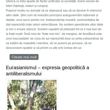
istorică cu totul aparte de factor unificator al societății. Avem nevoie de
lideri înțelepți, maturi și curajoși.
Poporul nostru nu dorește să se alipească sau să se dizolve în interiorul
altor state. Știm cum să realizăm principiul autoguvernării naționale și
statale, unul sacru pentru noi. Independența noastră, suveranitatea de
stat reprezintă niște valori netrecătoare. Nu suntem apendicele altor state
și nici o eroare istorică. Suntem capabili să prteluăm tot ce e mai bun de
la frații noștri. Însă rolul de ”frate mai mic”, de margine, de fundătură este
unul inacceptabil. Iar criza de azi reprezintă doar un prilej extraordinar să
ne tratăm de maladiile colective, să ne punem pe picioare, să ne
descovoiem spatele și să privim cu alți ochi lumea din jur.
Citește mai mult
despre Dughin și Ideea Națională a Moldovei
Eurasianismul – expresia geopolitică a
antiliberalismului