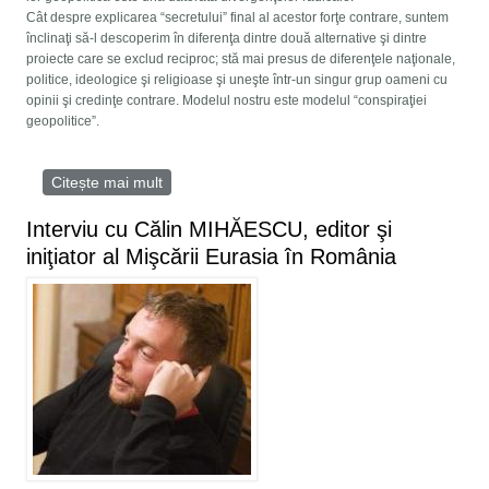
Cât despre explicarea “secretului” final al acestor forţe contrare, suntem
înclinaţi să-l descoperim în diferenţa dintre două alternative şi dintre
proiecte care se exclud reciproc; stă mai presus de diferenţele naţionale,
politice, ideologice şi religioase şi uneşte într-un singur grup oameni cu
opinii şi credinţe contrare. Modelul nostru este modelul “conspiraţiei
geopolitice”.
Citește mai mult
despre MARELE RĂZBOI AL
CONTINENTELOR
Interviu cu Călin MIHĂESCU, editor şi
iniţiator al Mişcării Eurasia în România