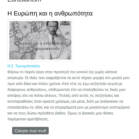
Η Ευρώπη και η ανθρωπότητα
Ν.Σ. Τρουμπετσκόυ
Φέρνω το παρόν έργο στην προσοχή του κοινού όχι χωρίς κάποια
ανησυχία. Οι ιδέες που εκφράζονται σε αυτό πήραν μορφή στο μυαλό μου
πριν από δέκα και πλέον χρόνια. Από τότε τις έχω συζητήσει συχνά με
διάφορους ανθρώπους, επιθυμώντας είτε να επαληθεύσω τις δικές μου
απόψεις είτε να πείσω άλλους. Πολλές από αυτές τις συζητήσεις και
αντιπαραθέσεις ήταν αρκετά χρήσιμες για μένα, διότι με ανάγκασαν να
επανεξετάσω τις ιδέες και τα επιχειρήματά μου με μεγαλύτερη λεπτομέρεια
και να τους δώσω πρόσθετο βάθος. Όμως οι βασικές μου θέσεις
παρέμειναν αμετάβλητες.
Citește mai mult
despre Η Ευρώπη και η ανθρωπότητα