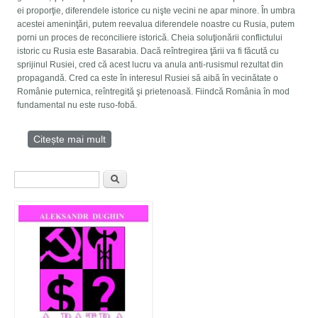
ei proporţie, diferendele istorice cu nişte vecini ne apar minore. În umbra
acestei ameninţări, putem reevalua diferendele noastre cu Rusia, putem
porni un proces de reconciliere istorică. Cheia soluţionării conflictului
istoric cu Rusia este Basarabia. Dacă reîntregirea ţării va fi făcută cu
sprijinul Rusiei, cred că acest lucru va anula anti-rusismul rezultat din
propagandă. Cred ca este în interesul Rusiei să aibă în vecinătate o
Românie puternica, reîntregită şi prietenoasă. Fiindcă România în mod
fundamental nu este ruso-fobă.
Citește mai mult
despre Interviu cu Călin MIHĂESCU, editor şi
iniţiator al Mişcării Eurasia în România
Formular de căutare
Căutare