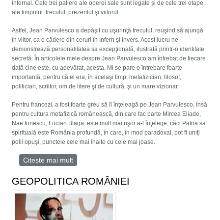
infernal. Cele trei paliere ale operei sale sunt legate şi de cele trei etape
ale timpului: trecutul, prezentul şi viitorul.
Astfel, Jean Parvulesco a depăşit cu uşurinţă trecutul, reuşind să ajungă
în viitor, ca o cădere din ceruri în Infern şi invers. Acest lucru ne
demonstrează personalitatea sa excepţională, ilustrată printr-o identitate
secretă. În articolele mele despre Jean Parvulesco am întrebat de fiecare
dată cine este, cu adevărat, acesta. Mi se pare o întrebare foarte
importantă, pentru că el era, în acelaşi timp, metafizician, filosof,
politician, scriitor, om de litere şi de cultură, şi un mare vizionar.
Pentru francezi, a fost foarte greu să îl înţeleagă pe Jean Parvulesco, însă
pentru cultura metafizică românească, din care fac parte Mircea Eliade,
Nae Ionescu, Lucian Blaga, este mult mai uşor a-l înţelege, căci Patria sa
spirituală este România profundă, în care, în mod paradoxal, pot fi uniţi
polii opuşi, punctele cele mai înalte cu cele mai joase.
Citește mai mult
despre Jean Parvulesco. Întoarcerea acasă:
Cele trei chipuri ale lui JEAN PARVULESCO
GEOPOLITICA ROMÂNIEI