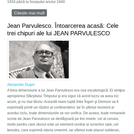
1934 până la începutul anului 1940.
Citește mai mult
despre Jean Parvulesco. Întoarcerea acasă:
Cele trei chipuri ale lui JEAN PARVULESCO
Jean Parvulesco. Întoarcerea acasă: Cele
trei chipuri ale lui JEAN PARVULESCO
Alexander Dugin
A treia dimensiune a lui Jean Parvulesco era cea escatologică. El simţea
apropierea Sfârşitului Timpului şi era sigur că acest lucru va avea loc
acum, şi nu mai târziu. Această mare luptă între Îngeri şi Demoni va fi
exprimată printr-un război al continentelor. Iar în ultimul moment al
acestui ciclu, toate dimensiunile se vor unifica. De aceea, toate romanele
scrise de Jean Parvulesco se desfăşoară pe trei nivele: cel al cerului,
motiv pentru care zborul este un element central al scrierilor sale; cel
terestru, care exprimă istoria omenirii, iar ultimul este planul subteran,