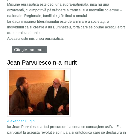
Misiune eurasiatică este deci una supra-națională, însă nu una
dizolvantă, ci dimpotrivă păstrătoare a tradiției și a identității colective –
naționale. Regionale, familiale și în final a omului.
Iar dacă misiunea liberalismului este de anihilare a societății, a
individului ca și creație a lui Dumnezeu, forța care se opune acestui efort
are un rol katehonic.
Aceasta este misiunea eurasiatică.
Citește mai mult
despre Eurasianismul – expresia geopolitică a
antiliberalismului
Jean Parvulesco n-a murit
Alexander Dugin
Iar Jean Parvulesco a fost precursorul a ceea ce cunoaștem astăzi. El a
participat la această revoluție spirituală și ontologică care se desfășura în