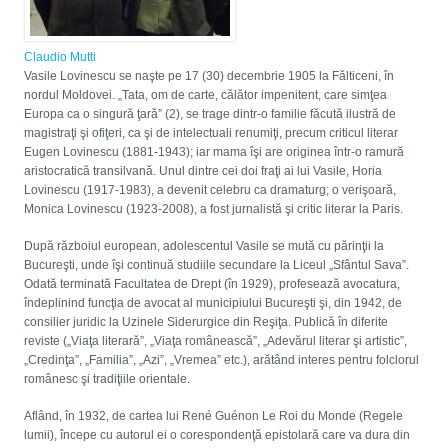
Claudio Mutti
Vasile Lovinescu se naşte pe 17 (30) decembrie 1905 la Fălticeni, în
nordul Moldovei. „Tata, om de carte, călător impenitent, care simţea
Europa ca o singură ţară” (2), se trage dintr-o familie făcută ilustră de
magistraţi şi ofiţeri, ca şi de intelectuali renumiţi, precum criticul literar
Eugen Lovinescu (1881-1943); iar mama îşi are originea într-o ramură
aristocratică transilvană. Unul dintre cei doi fraţi ai lui Vasile, Horia
Lovinescu (1917-1983), a devenit celebru ca dramaturg; o verişoară,
Monica Lovinescu (1923-2008), a fost jurnalistă şi critic literar la Paris.
După războiul european, adolescentul Vasile se mută cu părinţii la
Bucureşti, unde îşi continuă studiile secundare la Liceul „Sfântul Sava”.
Odată terminată Facultatea de Drept (în 1929), profesează avocatura,
îndeplinind funcţia de avocat al municipiului Bucureşti şi, din 1942, de
consilier juridic la Uzinele Siderurgice din Reşiţa. Publică în diferite
reviste („Viaţa literară”, „Viaţa românească”, „Adevărul literar şi artistic”,
„Credinţa”, „Familia”, „Azi”, „Vremea” etc.), arătând interes pentru folclorul
românesc şi tradiţiile orientale.
Aflând, în 1932, de cartea lui René Guénon Le Roi du Monde (Regele
lumii), începe cu autorul ei o corespondenţă epistolară care va dura din