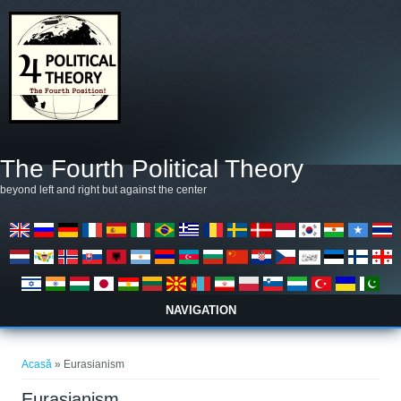
Mergi la conţinutul principal
The Fourth Political Theory
beyond left and right but against the center
NAVIGATION
Eşti aici
Acasă
» Eurasianism
Eurasianism