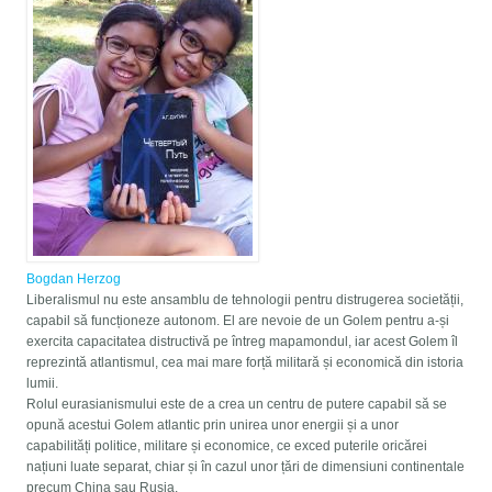
Bogdan Herzog
Liberalismul nu este ansamblu de tehnologii pentru distrugerea societății,
capabil să funcționeze autonom. El are nevoie de un Golem pentru a-și
exercita capacitatea distructivă pe întreg mapamondul, iar acest Golem îl
reprezintă atlantismul, cea mai mare forță militară și economică din istoria
lumii.
Rolul eurasianismului este de a crea un centru de putere capabil să se
opună acestui Golem atlantic prin unirea unor energii și a unor
capabilități politice, militare și economice, ce exced puterile oricărei
națiuni luate separat, chiar și în cazul unor țări de dimensiuni continentale
precum China sau Rusia.