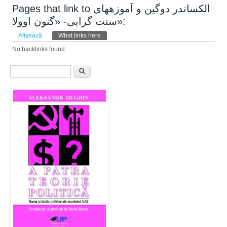
Pages that link to الکساندر دوگین و آموزه­های
سنت گرایی- «گنون اوولا»:
Taburi primare
Afişează
What links here
(tab activ)
No backlinks found.
Formular de căutare
Căutare