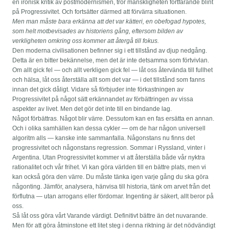
en ironisk kritik av postmodernismen, tror mänskligheten fortfarande blint
på Progressivitet. Och fortsätter därmed att förvärra situationen.
Men man måste bara erkänna att det var kätteri, en obefogad hypotes,
som helt motbevisades av historiens gång, eftersom bilden av
verkligheten omkring oss kommer att återgå till fokus.
Den moderna civilisationen befinner sig i ett tillstånd av djup nedgång.
Detta är en bitter bekännelse, men det är inte detsamma som förtvivlan.
Om allt gick fel — och allt verkligen gick fel — låt oss återvända till fullhet
och hälsa, låt oss återställa allt som det var — i det tillstånd som fanns
innan det gick dåligt. Vidare så förbjuder inte förkastningen av
Progressivitet på något sätt erkännandet av förbättringen av vissa
aspekter av livet. Men det gör det inte till en bindande lag.
Något förbättras. Något blir värre. Dessutom kan en fas ersätta en annan.
Och i olika samhällen kan dessa cykler — om de har någon universell
algoritm alls — kanske inte sammanfalla. Någonstans nu finns det
progressivitet och någonstans regression. Sommar i Ryssland, vinter i
Argentina. Utan Progressivitet kommer vi att återställa både vår nyktra
rationalitet och vår frihet. Vi kan göra världen till en bättre plats, men vi
kan också göra den värre. Du måste tänka igen varje gång du ska göra
någonting. Jämför, analysera, hänvisa till historia, tänk om arvet från det
förflutna — utan arrogans eller fördomar. Ingenting är säkert, allt beror på
oss.
Så låt oss göra vårt Varande värdigt. Definitivt bättre än det nuvarande.
Men för att göra åtminstone ett litet steg i denna riktning är det nödvändigt