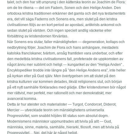
talet, och den har sitt ursprung i den kätterska teorin av Joachim de Flora:
om de tre rikena — det om Fadern, Sonen och den Helige Anden. Den
ortodoxa kristna traditionen erkänner det gamla och det nya testamentets
era, det vill säga Faderns och Sonens era, men slutet på den kristna
civilisationen följs av en kort period av apostasi, antikrists ankomst och
sedan slutet på världen. Och ingen speciell andlig väckelse eller
förbättring av kristendomen förväntas.
När Sonens era slutar, faller mänskligheten — degeneration, kollaps och
nedbrytning följer. Joachim de Flora och hans anhängare, mestadels
katolska franciskaner, tvärtom, ansåg framtiden vara underbar, och efter
den medeltida kristna civilisationens fall, profeterade de uppkomsten av
något ännu mer sublimt och heligt — kungariket av den “Heliga Anden” .
Encyklopediker trodde inte längre på ”den Helige Andens era”, inte heller
på kyrkan eller på Gud själv. Men övertygelsen om att slutet på den
kristna kulturen var kommen delades, likväl religionens slut, och början
på ett nytt samhälle förklarades med glädje. Efter kristendomen bör något
mer rättvist, mer perfekt, mer rationellt och mer demokratiskt, mer
avancerat komma.
Detta är hur ateister och materialister — Turgot, Condorcet, Diderot,
Mercier — utvecklade teorin om mänsklighetens universella
Progressivitet, som snabbt höjdes till status som absolut dogm.
Modernismens människor uppmuntrades att tvivla på allt — Gud,
människa, sinne, materia, samhälle, hierarki, filosofi, men att tvivla på
Progressivitet… Nej, det här är något heligt.