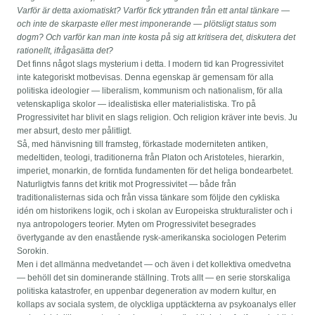
Varför är detta axiomatiskt? Varför fick yttranden från ett antal tänkare —
och inte de skarpaste eller mest imponerande — plötsligt status som
dogm? Och varför kan man inte kosta på sig att kritisera det, diskutera det
rationellt, ifrågasätta det?
Det finns något slags mysterium i detta. I modern tid kan Progressivitet
inte kategoriskt motbevisas. Denna egenskap är gemensam för alla
politiska ideologier — liberalism, kommunism och nationalism, för alla
vetenskapliga skolor — idealistiska eller materialistiska. Tro på
Progressivitet har blivit en slags religion. Och religion kräver inte bevis. Ju
mer absurt, desto mer pålitligt.
Så, med hänvisning till framsteg, förkastade moderniteten antiken,
medeltiden, teologi, traditionerna från Platon och Aristoteles, hierarkin,
imperiet, monarkin, de forntida fundamenten för det heliga bondearbetet.
Naturligtvis fanns det kritik mot Progressivitet — både från
traditionalisternas sida och från vissa tänkare som följde den cykliska
idén om historikens logik, och i skolan av Europeiska strukturalister och i
nya antropologers teorier. Myten om Progressivitet besegrades
övertygande av den enastående rysk-amerikanska sociologen Peterim
Sorokin.
Men i det allmänna medvetandet — och även i det kollektiva omedvetna
— behöll det sin dominerande ställning. Trots allt — en serie storskaliga
politiska katastrofer, en uppenbar degeneration av modern kultur, en
kollaps av sociala system, de olyckliga upptäckterna av psykoanalys eller