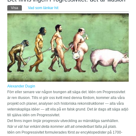
Primära flikar
Visa
(aktiv flik)
Vad som länkar hit
Alexander Dugin
Förr eller senare var någon tvungen att säga det. Idén om Progressivitet
är ren illusion. Tills vi gör oss kvitt med denna fördom, kommer alla våra
projekt och planer, analyser och historiska rekonstruktioner — alla våra
vetenskapliga idéer — att vila på en falsk grund. Det är dags att säga adjö
till själva idén om Progressivitet.
Det finns ingen linjär progressiv utveckling av mänskliga samhällen.
När vi väl har erkänt detta kommer allt att omedelbart falla på plats.
Idén om Progressivitet formulerades först av encyklopedister på 1700-