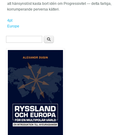
att hänsynslöst kasta bort idén om Progressivitet — detta farliga,
korrumperande perversa kätteri.
4pt
Europe
Sökformulär
Sök