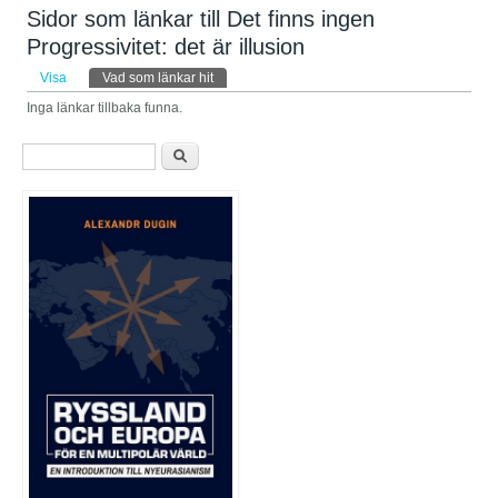
Sidor som länkar till Det finns ingen
Progressivitet: det är illusion
Primära flikar
Visa
Vad som länkar hit
(aktiv flik)
Inga länkar tillbaka funna.
Sökformulär
Sök