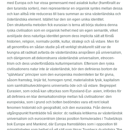
med Europa och har vissa gemensamt med asiatisk kultur (framförallt av
den turanida sorten), men representerar en organisk syntes mellan dessa
och kan alltså inte reduceras till bara summan av sina västerländska och
österländska element. Istället har den sin egen unika identitet.
Den strukturella metoden fick eurasian is terna att börja studera denna
ryska civilisation som en organisk helhet med sin egen semantik, vilket
avslöjade dess naturliga identitet genom dess implicita sätt att förstå
historien, religion, normativ politik, kultur, strategi och så vidare. Men för
att genomföra en sådan studie på ett verkligt strukturellt sätt var de
tvungna att radikalt avfarda de västerländska anspråken på universalism,
och därigenom att dekonstruera västerländsk universalism, etnocen-
trism och dess underförstådda kulturimperialism. Eftersom den ryska
civilisationens natur inte är västerländsk, bör den definieras bortom de
”självklara” principer som den europeiska moderniteten tar för givna,
såsom framsteg, linjär tid, homogen rymd, materialistisk fysik, kapitalism
som samhällsutvecklingens universella öde och så vidare. Begreppet
Eurasien, som också kan uttryckas som Ryssland-Eur- asien, infördes för
att definiera en klar demarkationslinje mellan två civilisationer: den
europeiska, som i grund och botten bedömdes vara ett rent lokalt
fenomen historiskt och geografiskt, och den eurasiska. Från denna
utgångspunkt framträdde två skolor: dc radikala kritikerna av västerländsk
universalism och eurocentrism (deras position formulerades i Trubetzkojs
bok Europe and Mankind, där Europa framställdes som i opposition till
mänskligheten som helhet på ett sätt som liknar Toynbecs dualistiska "the