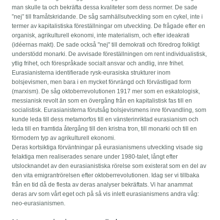
man skulle ta och bekräfta dessa kvaliteter som dess normer. De sade
”nej” till framåtskridande. De såg samhällsutveckling som en cykel, inte i
termer av kapitalistiska föreställningar om utveckling. De frågade efter en
organisk, agrikulturell ekonomi, inte materialism, och efter ideakrati
(idéernas makt). De sade också "nej" till demokrati och föredrog folkligt
understödd monarki. De avvisade föreställningen om rent individualistisk,
ytlig frihet, och förespråkade socialt ansvar och andlig, inre frihet.
Eurasianisterna identifierade rysk-eurasiska strukturer inom
bolsjevismen, men bara i en mycket förvrängd och förvästligad form
(marxism). De såg oktoberrevolutionen 1917 mer som en eskatologisk,
messianisk revolt än som en övergång från en kapitalistisk fas till en
socialistisk. Eurasianisterna förutsåg bolsjevismens inre förvandling, som
kunde leda till dess metamorfos till en vänsterinriktad eurasianism och
leda till en framtida återgång till den kristna tron, till monarki och till en
förmodern typ av agrikulturell ekonomi.
Deras kortsiktiga förväntningar på eurasianismens utveckling visade sig
felaktiga men realiserades senare under 1980-talet, långt efter
utslocknandet av den eurasianistiska rörelse som existerat som en del av
den vita emigrantrörelsen efter oktoberrevolutionen. Idag ser vi tillbaka
från en tid då de flesta av deras analyser bekräftats. Vi har anammat
deras arv som vårt eget och på så vis inlett eurasianismens andra våg:
neo-eurasianismen.