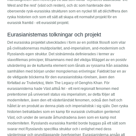
West and the rest’ (väst och resten), och dc som hanterade den
oberoende rysk-eurasiska strukturen som en nyckel till att déchiffrera den
ryska historien och som ett sätt att skapa ett normativt projekt för en
eurasisk framtid - ett eurasiskt projekt.
Eurasianistemas tolkningar och projekt
Det eurasiska projektet utvecklades i form av en politisk filosofi som vilar
på civilisationernas muldpolaritet, and-imperialism, and-modernism och
Rysslands egen struktur. Det sistnämnda definierades i termer av
slavofilemas principer, tillsammans med det vikdga tillägget av en posidv
utvärdering av de kulturella element som lånats av ryssarna från asiadska
samhällen med början under mongolernas erövringar. Faktiskt bar en av
de viktigaste böckerna för den eurasianistiska rörelsen, även den
författad av Trubetzkoj, titeln The Legacy of Genghis Khan. För
eurasianisterna hade Väst alltså fel - ett rent regionalt fenomen med
pretentioner på universell status via imperialism; av detta följer att
moderniteten, även den ett västerländskt fenomen, också den helt och
hållet är en produkt av denna plats och imperialistisk i sig själv. Den ryska
historien betraktades som en kamp för eurasisk civilisation gentemot
Väst, och under de senaste århundradena även som en kamp mot
moderniteten. Rysslands eurasiska framtid borde byggas på ett sätt som
svarar mot Rysslands specifika struktur och i enlighet med dess
värderingar och grundläggande övertygelser. Eurasianisterna ansåg att