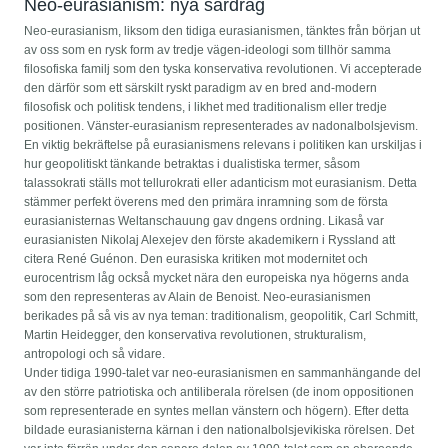
Neo-eurasianism: nya särdrag
Neo-eurasianism, liksom den tidiga eurasianismen, tänktes från början ut
av oss som en rysk form av tredje vägen-ideologi som tillhör samma
filosofiska familj som den tyska konservativa revolutionen. Vi accepterade
den därför som ett särskilt ryskt paradigm av en bred and-modern
filosofisk och politisk tendens, i likhet med traditionalism eller tredje
positionen. Vänster-eurasianism representerades av nadonalbolsjevism.
En viktig bekräftelse på eurasianismens relevans i politiken kan urskiljas i
hur geopolitiskt tänkande betraktas i dualistiska termer, såsom
talassokrati ställs mot tellurokrati eller adanticism mot eurasianism. Detta
stämmer perfekt överens med den primära inramning som de första
eurasianisternas Weltanschauung gav dngens ordning. Likaså var
eurasianisten Nikolaj Alexejev den förste akademikern i Ryssland att
citera René Guénon. Den eurasiska kritiken mot modernitet och
eurocentrism låg också mycket nära den europeiska nya högerns anda
som den representeras av Alain de Benoist. Neo-eurasianismen
berikades på så vis av nya teman: traditionalism, geopolitik, Carl Schmitt,
Martin Heidegger, den konservativa revolutionen, strukturalism,
antropologi och så vidare.
Under tidiga 1990-talet var neo-eurasianismen en sammanhängande del
av den större patriotiska och antiliberala rörelsen (de inom oppositionen
som representerade en syntes mellan vänstern och högern). Efter detta
bildade eurasianisterna kärnan i den nationalbolsjevikiska rörelsen. Det