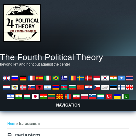
Hoppa till huvudinnehåll
The Fourth Political Theory
beyond left and right but against the center
NAVIGATION
Du är här
Hem
» Eurasianism
Eurasianism