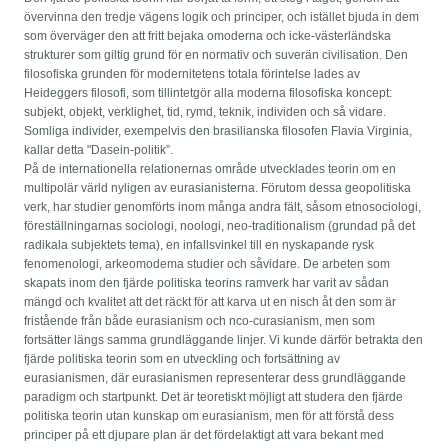
övervinna den tredje vägens logik och principer, och istället bjuda in dem
som överväger den att fritt bejaka omoderna och icke-västerländska
strukturer som giltig grund för en normativ och suverän civilisation. Den
filosofiska grunden för modernitetens totala förintelse lades av
Heideggers filosofi, som tillintetgör alla moderna filosofiska koncept:
subjekt, objekt, verklighet, tid, rymd, teknik, individen och så vidare.
Somliga individer, exempelvis den brasilianska filosofen Flavia Virginia,
kallar detta "Dasein-politik”.
På de internationella relationernas område utvecklades teorin om en
multipolär värld nyligen av eurasianisterna. Förutom dessa geopolitiska
verk, har studier genomförts inom många andra fält, såsom etnosociologi,
föreställningarnas sociologi, noologi, neo-traditionalism (grundad på det
radikala subjektets tema), en infallsvinkel till en nyskapande rysk
fenomenologi, arkeomodema studier och såvidare. De arbeten som
skapats inom den fjärde politiska teorins ramverk har varit av sådan
mängd och kvalitet att det räckt för att karva ut en nisch åt den som är
fristående från både eurasianism och nco-curasianism, men som
fortsätter längs samma grundläggande linjer. Vi kunde därför betrakta den
fjärde politiska teorin som en utveckling och fortsättning av
eurasianismen, där eurasianismen representerar dess grundläggande
paradigm och startpunkt. Det är teoretiskt möjligt att studera den fjärde
politiska teorin utan kunskap om eurasianism, men för att förstå dess
principer på ett djupare plan är det fördelaktigt att vara bekant med