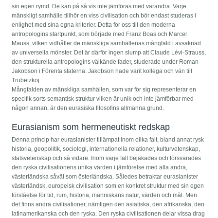
sin egen rymd. De kan på så vis inte jämföras med varandra. Varje
mänskligt samhälle tillhör en viss civilisation och bör endast studeras i
enlighet med sina egna kriterier. Detta för oss till den moderna
antropologins startpunkt, som började med Franz Boas och Marcel
Mauss, vilken vidhåller de mänskliga samhällenas mångfald i avsaknad
av universella mönster. Det är därför ingen slump att Claude Lévi-Strauss,
den strukturella antropologins välkände fader, studerade under Roman
Jakobson i Förenta staterna. Jakobson hade varit kollega och vän till
Trubetzkoj.
Mångfalden av mänskliga samhällen, som var för sig representerar en
specifik sorts semantisk struktur vilken är unik och inte jämförbar med
någon annan, är den eurasiska filosofins allmänna grund.
Eurasianism som hermeneutiskt redskap
Denna princip har eurasianister tillämpat inom olika falt, bland annat rysk
historia, geopolitik, sociologi, internationella relationer, kulturvetenskap,
statsvetenskap och så vidare. Inom varje falt bejakades och försvarades
den ryska civilisationens unika värden i jämförelse med alla andra,
västerländska såväl som österländska. Således betraktar eurasianister
västerländsk, europeisk civilisation som en konkret struktur med sin egen
förståelse för tid, rum, historia, människans natur, värden och mål. Men
det finns andra civilisationer, nämligen den asiatiska, den afrikanska, den
latinamerikanska och den ryska. Den ryska civilisationen delar vissa drag