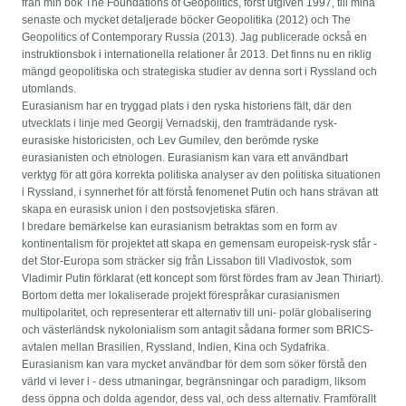
från min bok The Foundations of Geopolitics, först utgiven 1997, till mina
senaste och mycket detaljerade böcker Geopolitika (2012) och The
Geopolitics of Contemporary Russia (2013). Jag publicerade också en
instruktionsbok i internationella relationer år 2013. Det finns nu en riklig
mängd geopolitiska och strategiska studier av denna sort i Ryssland och
utomlands.
Eurasianism har en tryggad plats i den ryska historiens fält, där den
utvecklats i linje med Georgij Vernadskij, den framträdande rysk-
eurasiske historicisten, och Lev Gumilev, den berömde ryske
eurasianisten och etnologen. Eurasianism kan vara ett användbart
verktyg för att göra korrekta politiska analyser av den politiska situationen
i Ryssland, i synnerhet för att förstå fenomenet Putin och hans strävan att
skapa en eurasisk union i den postsovjetiska sfären.
I bredare bemärkelse kan eurasianism betraktas som en form av
kontinentalism för projektet att skapa en gemensam europeisk-rysk sfår -
det Stor-Europa som sträcker sig från Lissabon till Vladivostok, som
Vladimir Putin förklarat (ett koncept som först fördes fram av Jean Thiriart).
Bortom detta mer lokaliserade projekt förespråkar curasianismen
multipolaritet, och representerar ett alternativ till uni- polär globalisering
och västerländsk nykolonialism som antagit sådana former som BRICS-
avtalen mellan Brasilien, Ryssland, Indien, Kina och Sydafrika.
Eurasianism kan vara mycket användbar för dem som söker förstå den
värld vi lever i - dess utmaningar, begränsningar och paradigm, liksom
dess öppna och dolda agendor, dess val, och dess alternativ. Framförallt