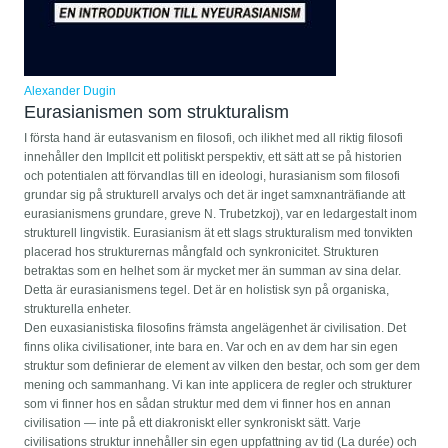
Alexander Dugin
Eurasianismen som strukturalism
I första hand är eutasvanism en filosofi, och ilikhet med all riktig filosofi
innehåller den Impllcit ett politiskt perspektiv, ett sätt att se på historien
och potentialen att förvandlas till en ideologi, hurasianism som filosofi
grundar sig på strukturell arvalys och det är inget samxnanträfiande att
eurasianismens grundare, greve N. Trubetzkoj), var en ledargestalt inom
strukturell lingvistik. Eurasianism ät ett slags strukturalism med tonvikten
placerad hos strukturernas mångfald och synkronicitet. Strukturen
betraktas som en helhet som är mycket mer än summan av sina delar.
Detta är eurasianismens tegel. Det är en holistisk syn på organiska,
strukturella enheter.
Den euxasianistiska filosofins främsta angelägenhet är civilisation. Det
finns olika civilisationer, inte bara en. Var och en av dem har sin egen
struktur som definierar de element av vilken den bestar, och som ger dem
mening och sammanhang. Vi kan inte applicera de regler och strukturer
som vi finner hos en sådan struktur med dem vi finner hos en annan
civilisation — inte på ett diakroniskt eller synkroniskt sätt. Varje
civilisations struktur innehåller sin egen uppfattning av tid (La durée) och