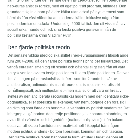
var inte förrän under den senare delen av 1990-talet som en oberoende
neo-eurasianistisk röreke, med ett eget politiskt program, bildades. Den
grundade sig inte bara på äldre källor utan också på nya element som
hämtats från västerländska antimoderna källor, inklusive några från
postmodernismens skola. Under tidigt 2000-tal fick den ett visst mått av
socialt erkännande och fick sina första positiva gensvar inifrån de
politiska kretsarna kring Vladimir Putin.
Den fjärde politiska teorin
Det senaste viktiga ideologiska skiftet i neo-eurasianismens filosofi ägde
rum 2007-2008, då den fjärde politiska teorins principer förklarades. Det
var då eurasianismen tog ett resolut och oåterkalleligt steg från att vara
en rysk version av den tredje positionen till den fjärde positionen. Det var
fortsättningen på eurasianistiska idéer - som fortfarande består av
antiliberalism, antimodernism, anti- eurocentrism, ett strukturalistiskt
förhållningssätt, och multipolaritet - men istället för att vara en kreativ
syntes av den antiliberala (socialistiska) högern med den identitära (icke-
dogmatiska, eller soreliska till exempel) vänstern, började den röra sig i
en riktning som förde den bortom alla varianter av politisk modernitet. Det
inbegrep att gå bortom den tredje positionen, eller snarare blandningen
av radikala vänster- och högeridéer (nationalbolsjevism). Idén bakom
detta var att skapa framtidens normativitet helt frikopplat från någon
modem politisk tendens - bortom liberalism, kommunism och fascism.
Den fjärde politiska teorin har börjat ta form, ett steg i taget, genom att