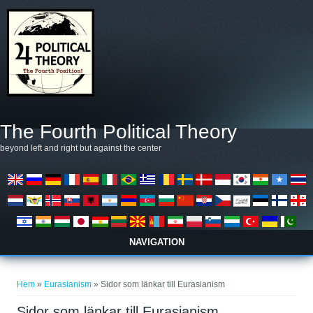
Hoppa till huvudinnehåll
The Fourth Political Theory
beyond left and right but against the center
NAVIGATION
Du är här
Hem
»
Eurasianism
» Sidor som länkar till Eurasianism
Sidor som länkar till Eurasianism