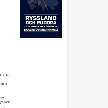
ing. Ett
n till
ande
pyr dock
S har