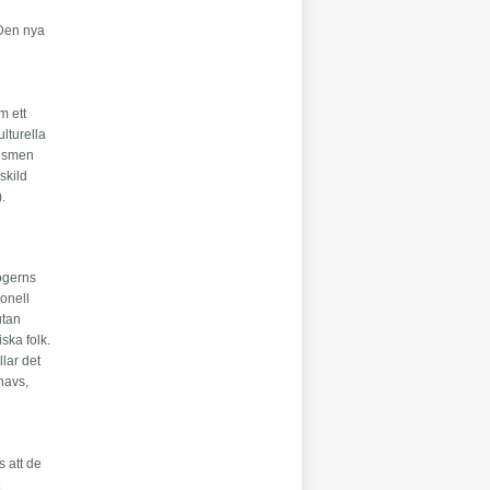
 Den nya
a
m ett
lturella
cismen
skild
.
ögerns
ionell
utan
ska folk.
lar det
 havs,
s att de
t