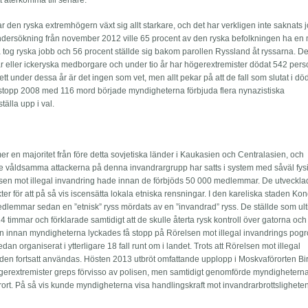
t återkomma till senare.
ar den ryska extremhögern växt sig allt starkare, och det har verkligen inte saknats
 undersökning från november 2012 ville 65 procent av den ryska befolkningen ha en
 tog ryska jobb och 56 procent ställde sig bakom parollen Ryssland åt ryssarna. De
 eller ickeryska medborgare och under tio år har högerextremister dödat 542 pers
 under dessa år är det ingen som vet, men allt pekar på att de fall som slutat i död
åldstopp 2008 med 116 mord började myndigheterna förbjuda flera nynazistiska
tälla upp i val.
 en majoritet från före detta sovjetiska länder i Kaukasien och Centralasien, och
De våldsamma attackerna på denna invandrargrupp har satts i system med såväl fy
lsen mot illegal invandring hade innan de förbjöds 50 000 medlemmar. De utveckl
kter för att på så vis iscensätta lokala etniska rensningar. I den kareliska staden K
dlemmar sedan en ”etnisk” ryss mördats av en ”invandrad” ryss. De ställde som u
4 timmar och förklarade samtidigt att de skulle återta rysk kontroll över gatorna och
en innan myndigheterna lyckades få stopp på Rörelsen mot illegal invandrings pog
 organiserat i ytterligare 18 fall runt om i landet. Trots att Rörelsen mot illegal
en fortsatt användas. Hösten 2013 utbröt omfattande upplopp i Moskvaförorten Bir
högerextremister greps förvisso av polisen, men samtidigt genomförde myndigheterna 
örort. På så vis kunde myndigheterna visa handlingskraft mot invandrarbrottslighet