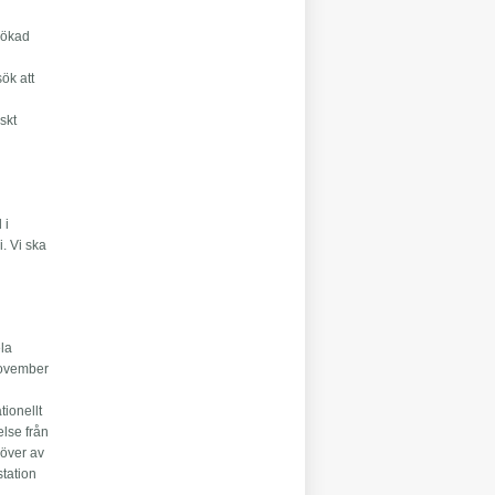
l ökad
sök att
skt
 i
. Vi ska
ela
november
tionellt
else från
 över av
station