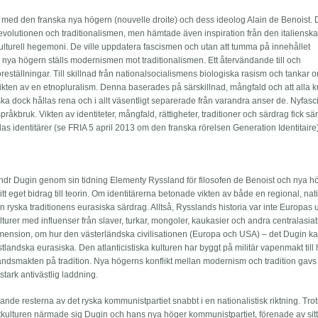
t med den franska nya högern (nouvelle droite) och dess ideolog Alain de Benoist.
volutionen och traditionalismen, men hämtade även inspiration från den italiensk
turell hegemoni. De ville uppdatera fascismen och utan att tumma på innehållet
 nya högern ställs modernismen mot traditionalismen. Ett återvändande till och
ställningar. Till skillnad från nationalsocialismens biologiska rasism och tankar o
kten av en etnopluralism. Denna baserades på särskillnad, mångfald och att alla ku
 ska dock hållas rena och i allt väsentligt separerade från varandra anser de. Nyfas
råkbruk. Vikten av identiteter, mångfald, rättigheter, traditioner och särdrag fick sär
s identitärer (se FRIA 5 april 2013 om den franska rörelsen Generation Identitaire)
ndr Dugin genom sin tidning Elementy Ryssland för filosofen de Benoist och nya h
sitt eget bidrag till teorin. Om identitärerna betonade vikten av både en regional, nat
en ryska traditionens eurasiska särdrag. Alltså, Rysslands historia var inte Europas 
lturer med influenser från slaver, turkar, mongoler, kaukasier och andra centralasiati
imension, om hur den västerländska civilisationen (Europa och USA) – det Dugin kal
astlandska eurasiska. Den atlanticistiska kulturen har byggt på militär vapenmakt till
ndsmakten på tradition. Nya högerns konflikt mellan modernism och tradition gavs
ark antivästlig laddning.
ande resterna av det ryska kommunistpartiet snabbt i en nationalistisk riktning. Trot
entkulturen närmade sig Dugin och hans nya höger kommunistpartiet, förenade av sit