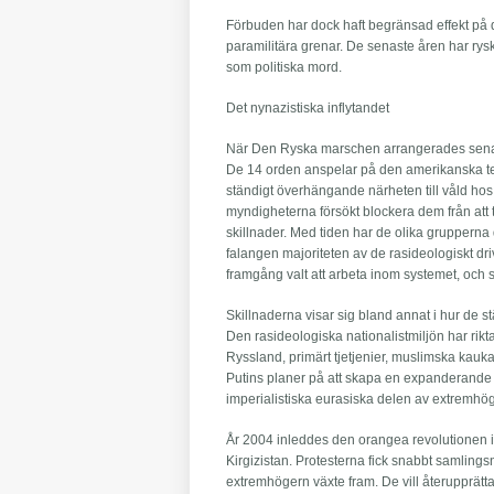
Förbuden har dock haft begränsad effekt på 
paramilitära grenar. De senaste åren har rysk
som politiska mord.
Det nynazistiska inflytandet
När Den Ryska marschen arrangerades senast
De 14 orden anspelar på den amerikanska te
ständigt överhängande närheten till våld hos 
myndigheterna försökt blockera dem från att t
skillnader. Med tiden har de olika grupperna 
falangen majoriteten av de rasideologiskt d
framgång valt att arbeta inom systemet, och
Skillnaderna visar sig bland annat i hur de stä
Den rasideologiska nationalistmiljön har rik
Ryssland, primärt tjetjenier, muslimska kauk
Putins planer på att skapa en expanderande ry
imperialistiska eurasiska delen av extremhöge
År 2004 inleddes den orangea revolutionen i 
Kirgizistan. Protesterna fick snabbt samling
extremhögern växte fram. De vill återupprät