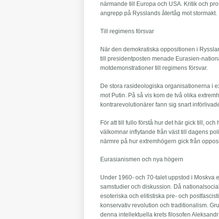
närmande till Europa och USA. Kritik och pr
angrepp på Rysslands återtåg mot stormakt.
Till regimens försvar
När den demokratiska oppositionen i Ryssla
till presidentposten menade Eurasien-nationa
motdemonstrationer till regimens försvar.
De stora rasideologiska organisationerna i ex
mot Putin. På så vis kom de två olika extrem
kontrarevolutionärer fann sig snart införlivade
För att till fullo förstå hur det här gick till,
välkomnar inflytande från väst till dagens po
närmre på hur extremhögern gick från opposi
Eurasianismen och nya högern
Under 1960- och 70-talet uppstod i Moskva en
samstudier och diskussion. Då nationalsocialis
esoteriska och elitistiska pre- och postfascist
konservativ revolution och traditionalism. Gr
denna intellektuella krets filosofen Aleksandr