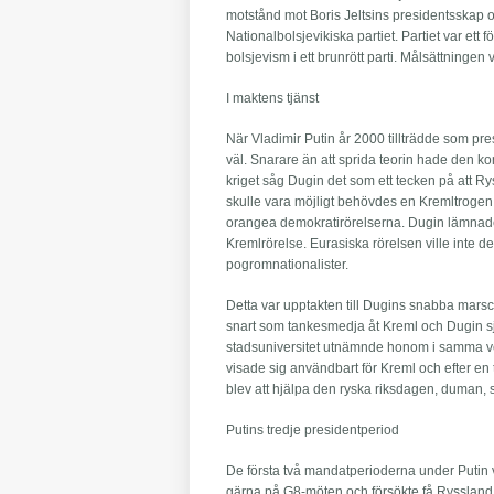
motstånd mot Boris Jeltsins presidentsskap oc
Nationalbolsjevikiska partiet. Partiet var ett
bolsjevism i ett brunrött parti. Målsättning
I maktens tjänst
När Vladimir Putin år 2000 tillträdde som pre
väl. Snarare än att sprida teorin hade den kom
kriget såg Dugin det som ett tecken på att Ry
skulle vara möjligt behövdes en Kremltrogen
orangea demokratirörelserna. Dugin lämnade
Kremlrörelse. Eurasiska rörelsen ville inte 
pogromnationalister.
Detta var upptakten till Dugins snabba marsc
snart som tankesmedja åt Kreml och Dugin sjä
stadsuniversitet utnämnde honom i samma veva 
visade sig användbart för Kreml och efter en
blev att hjälpa den ryska riksdagen, duman,
Putins tredje presidentperiod
De första två mandatperioderna under Putin var
gärna på G8-möten och försökte få Ryssland at