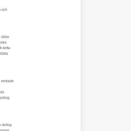
m och
s idéer
enska
t detta
tödda
e verkade
ods
uppdrag
n deltog
atismen