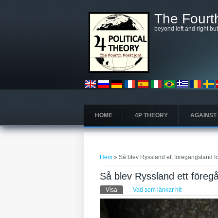
Hoppa till huvudinnehåll
The Fourth
beyond left and right bu
HOME
4P THEORY
AGAINST
Du är här
Hem
» Så blev Ryssland ett föregångsland f
Så blev Ryssland ett föreg
Primära flikar
Visa
(aktiv flik)
Vad som länkar hit