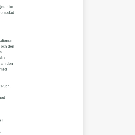
rjordiska
l bombdåd
ationen.
a och den
ka
iska
 är i den
m med
 Putin.
 med
 i
s