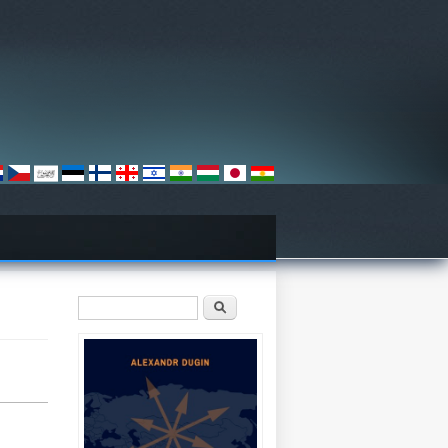
Sökformulär
Sök