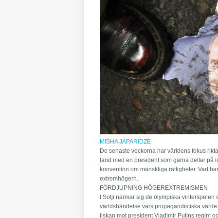
MISHA JAPARIDZE
De senaste veckorna har världens fokus rikta
land med en president som gärna deltar på idr
konvention om mänskliga rättigheter. Vad ha
extremhögern.
FÖRDJUPNING HÖGEREXTREMISMEN
I Sotji närmar sig de olympiska vinterspelen 
världshändelse vars propagandistiska värde 
ilskan mot president Vladimir Putins regim oc