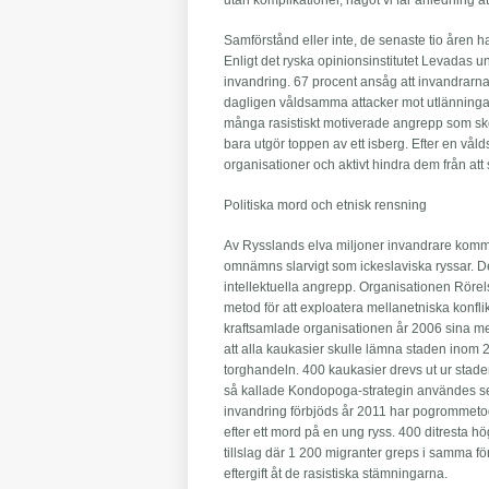
utan komplikationer, något vi får anledning at
Samförstånd eller inte, de senaste tio åren h
Enligt det ryska opinionsinstitutet Levadas
invandring. 67 procent ansåg att invandrarna
dagligen våldsamma attacker mot utlänningar
många rasistiskt motiverade angrepp som skett
bara utgör toppen av ett isberg. Efter en v
organisationer och aktivt hindra dem från att s
Politiska mord och etnisk rensning
Av Rysslands elva miljoner invandrare kommer
omnämns slarvigt som ickeslaviska ryssar. 
intellektuella angrepp. Organisationen Röre
metod för att exploatera mellanetniska konfli
kraftsamlade organisationen år 2006 sina me
att alla kaukasier skulle lämna staden inom 2
torghandeln. 400 kaukasier drevs ut ur stad
så kallade Kondopoga-strategin användes sedan
invandring förbjöds år 2011 har pogrommetod
efter ett mord på en ung ryss. 400 ditresta 
tillslag där 1 200 migranter greps i samma f
eftergift åt de rasistiska stämningarna.