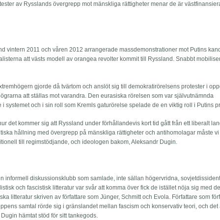
otester av Rysslands övergrepp mot mänskliga rättigheter menar de är västfinansie
nd vintern 2011 och våren 2012 arrangerade massdemonstrationer mot Putins kand
listerna att västs modell av orangea revolter kommit till Ryssland. Snabbt mobilis
tremhögern gjorde då tvärtom och anslöt sig till demokratirörelsens protester i opp
högrarna att ställas mot varandra. Den eurasiska rörelsen som var självutnämnda
 i systemet och i sin roll som Kremls gaturörelse spelade de en viktig roll i Putins pr
 och hur det kommer sig att Ryssland under förhållandevis kort tid gått från ett liberalt l
litiska hållning med övergrepp på mänskliga rättigheter och antihomolagar måste vi t
tionell till regimstödjande, och ideologen bakom, Aleksandr Dugin.
 informell diskussionsklubb som samlade, inte sällan högervridna, sovjetdissident
tisk och fascistisk litteratur var svår att komma över fick de istället nöja sig med 
iska litteratur skriven av författare som Jünger, Schmitt och Evola. Författare som för
uppens samtal rörde sig i gränslandet mellan fascism och konservativ teori, och det 
 Dugin hämtat stöd för sitt tankegods.