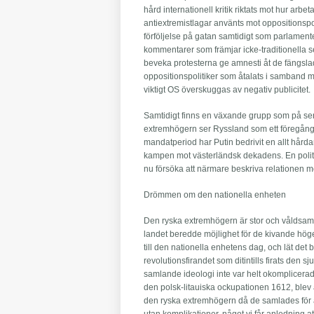
hård internationell kritik riktats mot hur arb
antiextremistlagar använts mot oppositionspol
förföljelse på gatan samtidigt som parlamentet
kommentarer som främjar icke-traditionella sexu
beveka protesterna ge amnesti åt de fängsla
oppositionspolitiker som åtalats i samband med
viktigt OS överskuggas av negativ publicitet.
Samtidigt finns en växande grupp som på sena
extremhögern ser Ryssland som ett föregångs
mandatperiod har Putin bedrivit en allt hårda
kampen mot västerländsk dekadens. En poli
nu försöka att närmare beskriva relationen 
Drömmen om den nationella enheten
Den ryska extremhögern är stor och våldsam, m
landet beredde möjlighet för de kivande hö
till den nationella enhetens dag, och lät det
revolutionsfirandet som ditintills firats den s
samlande ideologi inte var helt okomplicerad.
den polsk-litauiska ockupationen 1612, blev
den ryska extremhögern då de samlades för a