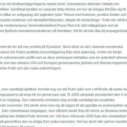
etarna vid idrottsanläggningarna nekats löner, Greenpeace-aktivister häktats och
itiker. Samtidigt berättar en rasande hbtq-rörelse om hur de tvingas förhålla sig til
 stiftar en antigaylag där lagtexten lyder ”förbud mot lockelser, positiva åsikter och
ella relationer och familjeförhållanden, riktade till minderåriga”. Putin lät i ett för
de medlemmarna i feministkollektivet Pussy Riot och sköt rättegången mot de
 fjolårets massdemonstrationer på framtiden. Allt för att inte låta ett propagandisti
re tid ser allt mer positivt på Ryssland. Stora delar av den växande europeiska
land och Putins politiska kursomläggning följs med spänning. Under sin tredje
re nykonservativ politik som av dess anhängare betraktas som en potentiell allierad
tik som kan utmana USA och Europas gemensamma globala och liberala hegemoni
mellan Putin och den ryska extremhögern.
en samtidigt splittrad. Ironiskt nog var det Putin själv som i ett försök att samla h
gergrupperna att enas för en gemensam sak. År 2005 utropade presidenten den 4 
 bli en helgdag. Den nationella enhetens dag ersatte samtidigt det sovjetiska
junde november. Det skulle dock visa sig att vägen till att upprätta en postsovjetisk na
 Den ryskortodoxa helgdagen, som officiellt skulle firas till minne av Moskvas befri
 aldrig den folkfest Putin drömde om. Vid dess införande 2005 togs den omedelbart
tt genomföra den nu årliga Den ryska marschen. Det har dock inte varit en manife