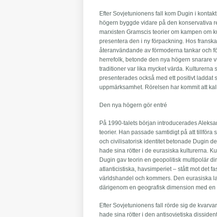
Efter Sovjetunionens fall kom Dugin i kontak
högern byggde vidare på den konservativa re
marxisten Gramscis teorier om kampen om kul
presentera den i ny förpackning. Hos franska
återanvändande av förmoderna tankar och före
herrefolk, betonde den nya högern snarare vi
traditioner var lika mycket värda. Kulturerna
presenterades också med ett positivt laddat sp
uppmärksamhet. Rörelsen har kommit att kalla
Den nya högern gör entré
På 1990-talets början introducerades Aleksa
teorier. Han passade samtidigt på att tillföra 
och civilisatorisk identitet betonade Dugin d
hade sina rötter i de eurasiska kulturerna. Ku
Dugin gav teorin en geopolitisk multipolär d
atlanticistiska, havsimperiet – stått mot det f
världshandel och kommers. Den eurasiska la
därigenom en geografisk dimension med en st
Efter Sovjetunionens fall rörde sig de kvarvar
hade sina rötter i den antisovjetiska dissid