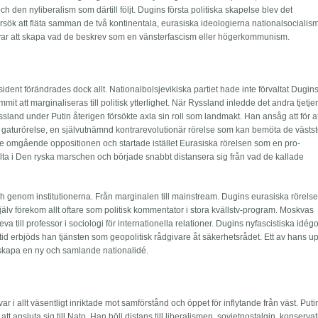
h den nyliberalism som därtill följt. Dugins första politiska skapelse blev det
 försök att fläta samman de två kontinentala, eurasiska ideologierna nationalsocialis
en var att skapa vad de beskrev som en vänsterfascism eller högerkommunism.
sident förändrades dock allt. Nationalbolsjevikiska partiet hade inte förvaltat Dugin
mit att marginaliseras till politisk ytterlighet. När Ryssland inledde det andra tjetj
ssland under Putin återigen försökte axla sin roll som landmakt. Han ansåg att för at
 gaturörelse, en självutnämnd kontrarevolutionär rörelse som kan bemöta de västs
 omgående oppositionen och startade istället Eurasiska rörelsen som en pro-
delta i Den ryska marschen och började snabbt distansera sig från vad de kallade
h genom institutionerna. Från marginalen till mainstream. Dugins eurasiska rörels
lv förekom allt oftare som politisk kommentator i stora kvällstv-program. Moskvas
till professor i sociologi för internationella relationer. Dugins nyfascistiska idég
 tid erbjöds han tjänsten som geopolitisk rådgivare åt säkerhetsrådet. Ett av hans 
 skapa en ny och samlande nationalidé.
 i allt väsentligt inriktade mot samförstånd och öppet för inflytande från väst. Puti
t ansluta sig till Nato. Han höll distans till liberalismen, sovjetnostalgin, konserv