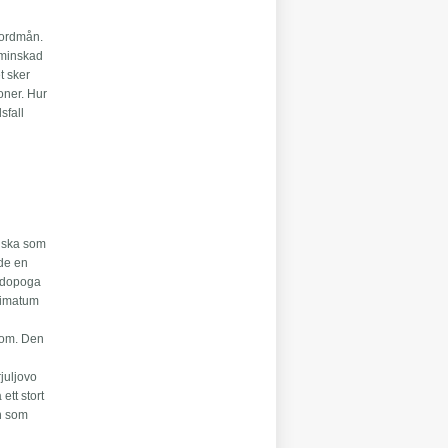
 jordmån.
 minskad
t sker
oner. Hur
sfall
siska som
ade en
ondopoga
ltimatum
rom. Den
juljovo
ett stort
en som