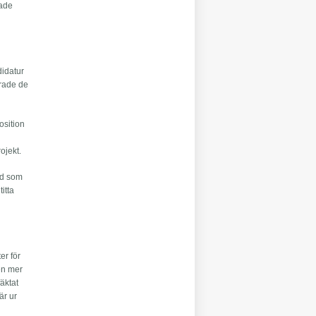
rade
idatur
erade de
osition
ojekt.
and som
itta
er för
den mer
fäktat
är ur