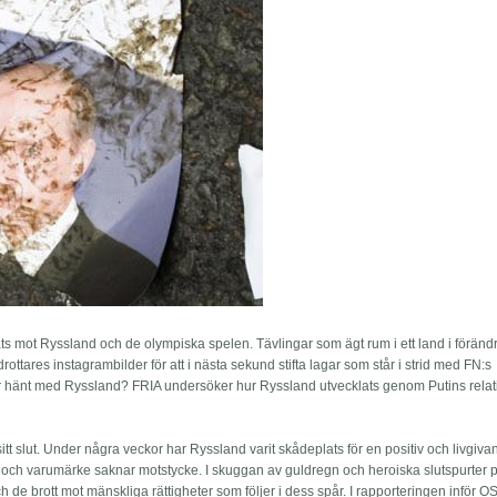
ts mot Ryssland och de olympiska spelen. Tävlingar som ägt rum i ett land i förändr
ottares instagrambilder för att i nästa sekund stifta lagar som står i strid med FN:s
r hänt med Ryssland? FRIA undersöker hur Ryssland utvecklats genom Putins relatio
sitt slut. Under några veckor har Ryssland varit skådeplats för en positiv och livgiv
och varumärke saknar motstycke. I skuggan av guldregn och heroiska slutspurter 
h de brott mot mänskliga rättigheter som följer i dess spår. I rapporteringen inför O