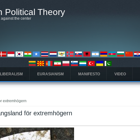
 Political Theory
t against the center
 LIBERALISM
EURASIANISM
MANIFESTO
VIDEO
ör extremhögern
ångsland för extremhögern