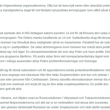
de högerextrema organisationerna. Ofta har de bara bytt namn eller utvecklat unde
a myndigheterna slagit till mot flertalet nynazistiska terrorgrupper som utfört såvä
 samlade den 8 000 deltagare bakom parollen 14 ord för att försvara den ryska n
rrorgruppen The Orders mantra bestående av 14 ord. Subkulturella drag likt dess
rörelsen har försvårat dess möjligheter att bli en massrörelse. Parallellt har de rys
a sig in i partipolitiken. De olika strömningarna inom rörelsen har också stora polit
delat sig i två läger. En utomparlamentarisk del som skyr Putin och hans politik. Det
rivna grupperna återfinns. På andra sidan finns det inomparlamentariska lägret so
 som i många avseenden delar Putins problemformuleringar och lösningar.
llt sig till etnisk nationalism och till oppositionens breda protestmanifestationer mot
tat sina angrepp mot ickeslaver från före detta Sovjetområden som bor och arbetar i
asier eller personer från Centralasien. Denna slavofila etnonationalism rimmar illa
sk inre marknad och knyta till sig de före detta sovjetrepublikerna. En politik den
rn gett sitt stöd.
Ukraina, och följdes snart av Rosrevolutionen i Vitryssland och Tulpanrevolutionen
snamnet färgrevolutionerna och det var ur en motreaktion mot dessa den eurasiska
ta den globala världsmakt Ryssland var under Sovjetunionen och räds därför landet