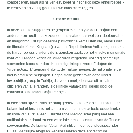
consolideren, maar als hij verliest, loopt hij het risico deze onherroepelijk
te verliezen en zal hij geen nieuwe kans meer krijgen.
Groene Ataturk
In deze situatie suggereert de geopolitieke analyse dat Erdoğan een
andere bron heeft: niet zozeer een massabron als wel een ideologische
en imagobron. Dit zijn dezelfde patriottische kemalisten die, anders dan
de liberale Kemal Kılıçdaroğlu van de Republikeinse Volkspartij, ondanks
de harde repressie tijdens de Ergenekon-zaak, op het kritieke moment de
kant van Erdoğan kozen en, oude wrok vergetend, volledig achter zijn
soevereine koers stonden. In sommige kringen wordt Erdoğan de
"groene Ataturk" genoemd, d.w.z. de Turkse heerser, de nationale leider
met islamitische neigingen. Het politieke gezicht van deze uiterst
invloedrijke groep in Turkije, die voornamelijk bestaat uit militaire
officieren van alle rangen, is de linkse Vatan-partij, geleid door de
charismatische leider Doğu Perinçek.
In electoraal opzicht was de partij geenszins representatief, maar haar
belang ligt elders: zij is het centrum van de meest actuele geopolitieke
analyse van Turkije, een Euraziatische ideologische partij met een
multipolair standpunt en een waar intellectueel centrum van de Turkse
soevereiniteit. De kranten Vatan, Aydınlık en Teori, de televisiezender
Ulusal, de talrijke blogs en websites maken deze entiteit tot de