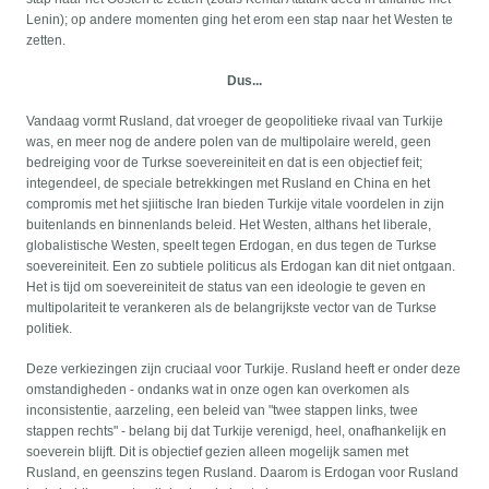
Lenin); op andere momenten ging het erom een stap naar het Westen te
zetten.
Dus...
Vandaag vormt Rusland, dat vroeger de geopolitieke rivaal van Turkije
was, en meer nog de andere polen van de multipolaire wereld, geen
bedreiging voor de Turkse soevereiniteit en dat is een objectief feit;
integendeel, de speciale betrekkingen met Rusland en China en het
compromis met het sjiitische Iran bieden Turkije vitale voordelen in zijn
buitenlands en binnenlands beleid. Het Westen, althans het liberale,
globalistische Westen, speelt tegen Erdogan, en dus tegen de Turkse
soevereiniteit. Een zo subtiele politicus als Erdogan kan dit niet ontgaan.
Het is tijd om soevereiniteit de status van een ideologie te geven en
multipolariteit te verankeren als de belangrijkste vector van de Turkse
politiek.
Deze verkiezingen zijn cruciaal voor Turkije. Rusland heeft er onder deze
omstandigheden - ondanks wat in onze ogen kan overkomen als
inconsistentie, aarzeling, een beleid van "twee stappen links, twee
stappen rechts" - belang bij dat Turkije verenigd, heel, onafhankelijk en
soeverein blijft. Dit is objectief gezien alleen mogelijk samen met
Rusland, en geenszins tegen Rusland. Daarom is Erdogan voor Rusland