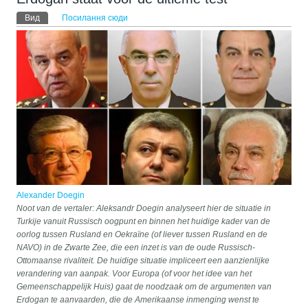
Первинні вкладки
Вид
(активна вкладка)
Посилання сюди
Alexander Doegin
Noot van de vertaler: Aleksandr Doegin analyseert hier de situatie in
Turkije vanuit Russisch oogpunt en binnen het huidige kader van de
oorlog tussen Rusland en Oekraïne (of liever tussen Rusland en de
NAVO) in de Zwarte Zee, die een inzet is van de oude Russisch-
Ottomaanse rivaliteit. De huidige situatie impliceert een aanzienlijke
verandering van aanpak. Voor Europa (of voor het idee van het
Gemeenschappelijk Huis) gaat de noodzaak om de argumenten van
Erdogan te aanvaarden, die de Amerikaanse inmenging wenst te