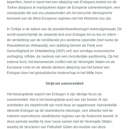
beperken, hand in hand met een afwijzing van Erdogans beleid om de
Turkse diaspora te manipuleren tegen de Europese samenlevingen, een
manipulatie die ook zou plaatsvinden als het beruchte ideologische
kenmerk van de West-Europese regimes niet het Wokisme zou zijn.
In Turkije is de datum van de presidentsverkiezingen bekendgemaakt. Dit
wordt waarschijnlijk de zwaarste test voor Erdogan tot nu toe en intern -
de versterking van de neoliberale pro-westerse oppositie (met name de
Republikeinse Volkspartij), een splitsing binnen de Partij voor
Gerechtigheid en Ontwikkeling (AKP) zelf, een ernstige economische
vertraging, inflatie, de nasleep van een monsterlijke aardbeving. Op het
externe front, het toenemende conflict met de Verenigde Staten en de
Europese Unie en de steeds sterkere afwijzing van het beleid van
Erdogan door het globalistische leiderschap in het Witte Huis.
Strijd om soevereiniteit
Het belangrijkste aspect van Erdogan is zijn stevige focus op
soevereiniteit. Het is het belangrijkste punt van zijn beleid. Al zijn
activiteiten als staatshoofd zijn rond deze as opgebouwd. Aanvankelijk
steunde Erdogan op de islamistische ideologie, een alliantie met de
extreem soennitische salafistische regimes van de Arabische wereld. In
deze periode werkte hij zeer nauw samen met de Verenigde Staten,
waarbij de structuren van Fethullah Gülen als module van deze