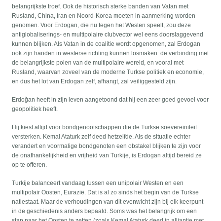
belangrijkste troef. Ook de historisch sterke banden van Vatan met
Rusland, China, Iran en Noord-Korea moeten in aanmerking worden
genomen. Voor Erdogan, die nu tegen het Westen speelt, zou deze
antiglobaliserings- en multipolaire clubvector wel eens doorslaggevend
kunnen blijken. Als Vatan in de coalitie wordt opgenomen, zal Erdogan
ook zijn handen in westerse richting kunnen losmaken: de verbinding met
de belangrijkste polen van de multipolaire wereld, en vooral met
Rusland, waarvan zoveel van de moderne Turkse politiek en economie,
en dus het lot van Erdogan zelf, afhangt, zal veiliggesteld zijn.
Erdoğan heeft in zijn leven aangetoond dat hij een zeer goed gevoel voor
geopolitiek heeft.
Hij kiest altijd voor bondgenootschappen die de Turkse soevereiniteit
versterken. Kemal Ataturk zelf deed hetzelfde. Als de situatie echter
verandert en voormalige bondgenoten een obstakel blijken te zijn voor
de onafhankelijkheid en vrijheid van Turkije, is Erdogan altijd bereid ze
op te offeren.
Turkije balanceert vandaag tussen een unipolair Westen en een
multipolair Oosten, Eurazië. Dat is al zo sinds het begin van de Turkse
natiestaat. Maar de verhoudingen van dit evenwicht zijn bij elk keerpunt
in de geschiedenis anders bepaald. Soms was het belangrijk om een
stap naar het Oosten te zetten (zoals Kemal Ataturk deed in alliantie met