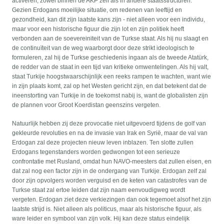
activeren, zowel binnen de AKP zelf als in andere staatsstructuren.
Gezien Erdogans moeilijke situatie, om redenen van leeftijd en
gezondheid, kan dit zijn laatste kans zijn - niet alleen voor een individu,
maar voor een historische figuur die zijn lot en zijn politiek heeft
verbonden aan de soevereiniteit van de Turkse staat. Als hij nu slaagt en
de continuïteit van de weg waarborgt door deze strikt ideologisch te
formuleren, zal hij de Turkse geschiedenis ingaan als de tweede Atatürk,
de redder van de staat in een tijd van kritieke omwentelingen. Als hij valt,
staat Turkije hoogstwaarschijnlijk een reeks rampen te wachten, want wie
in zijn plaats komt, zal op het Westen gericht zijn, en dat betekent dat de
ineenstorting van Turkije in de toekomst nabij is, want de globalisten zijn
de plannen voor Groot Koerdistan geenszins vergeten.
Natuurlijk hebben zij deze provocatie niet uitgevoerd tijdens de golf van
gekleurde revoluties en na de invasie van Irak en Syrië, maar de val van
Erdogan zal deze projecten nieuw leven inblazen. Ten slotte zullen
Erdogans tegenstanders worden gedwongen tot een serieuze
confrontatie met Rusland, omdat hun NAVO-meesters dat zullen eisen, en
dat zal nog een factor zijn in de ondergang van Turkije. Erdogan zelf zal
door zijn opvolgers worden verguisd en de keten van catastrofes van de
Turkse staat zal ertoe leiden dat zijn naam eenvoudigweg wordt
vergeten. Erdogan ziet deze verkiezingen dan ook tegemoet alsof het zijn
laatste strijd is. Niet alleen als politicus, maar als historische figuur, als
ware leider en symbool van zijn volk. Hij kan deze status eindelijk