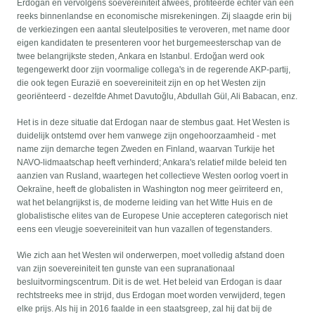
Erdoğan en vervolgens soevereiniteit afwees, profiteerde echter van een
reeks binnenlandse en economische misrekeningen. Zij slaagde erin bij
de verkiezingen een aantal sleutelposities te veroveren, met name door
eigen kandidaten te presenteren voor het burgemeesterschap van de
twee belangrijkste steden, Ankara en Istanbul. Erdoğan werd ook
tegengewerkt door zijn voormalige collega's in de regerende AKP-partij,
die ook tegen Eurazië en soevereiniteit zijn en op het Westen zijn
georiënteerd - dezelfde Ahmet Davutoğlu, Abdullah Gül, Ali Babacan, enz.
Het is in deze situatie dat Erdogan naar de stembus gaat. Het Westen is
duidelijk ontstemd over hem vanwege zijn ongehoorzaamheid - met
name zijn demarche tegen Zweden en Finland, waarvan Turkije het
NAVO-lidmaatschap heeft verhinderd; Ankara's relatief milde beleid ten
aanzien van Rusland, waartegen het collectieve Westen oorlog voert in
Oekraïne, heeft de globalisten in Washington nog meer geïrriteerd en,
wat het belangrijkst is, de moderne leiding van het Witte Huis en de
globalistische elites van de Europese Unie accepteren categorisch niet
eens een vleugje soevereiniteit van hun vazallen of tegenstanders.
Wie zich aan het Westen wil onderwerpen, moet volledig afstand doen
van zijn soevereiniteit ten gunste van een supranationaal
besluitvormingscentrum. Dit is de wet. Het beleid van Erdogan is daar
rechtstreeks mee in strijd, dus Erdogan moet worden verwijderd, tegen
elke prijs. Als hij in 2016 faalde in een staatsgreep, zal hij dat bij de