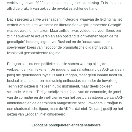
verkiezingen van 2023 moeten doen, ongeacht de uitslag. Er is immers
altijd de praktijk van gekleurde revoluties achter de hand.
Dat is precies wat we weer zagen in Georgië, waarvan de leiding na het
vertrek van de ultra-westerse en liberale Saakasjvili probeerde Georgië
wat soevereiner te maken. Maar zelfs dit was voldoende voor Soros om
zijn netwerken te activeren en een opstand te ontketenen tegen de "te
gematigde" houding tegenover Rusland en de "onaanvaardbaar
soevereine" koers van het door de pragmatische oligarch Bedzina
Ivanishvili gecontroleerde regime.
Erdogan stelt nu een politieke coalitie samen waarop hij bij de
verkiezingen kan rekenen. De ruggengraat zal uiteraard de AKP zijn, een
partij die grotendeels loyaal is aan Erdogan, maar geen inhoud heeft en
bestaat uit ambtenaren met weinig enthousiasme onder de bevolking.
Technisch gezien is het een nuttig instrument, maar deels ook een
schande. Velen in Turkije schrijven het falen van de economie, de groei
van de corruptie en de inefficiëntie van het bestuurssysteem toe aan AKP-
ambtenaren en de daarbinnen aangestelde bestuurskaders. Erdoğan is
een charismatische figuur, maar de AKP is dat niet. De partij gedijt op het
gezag van Erdogan, niet omgekeerd.
Erdogans bondgenoten en tegenstanders