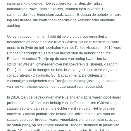
samenwerking dienden. De seculiere Kemalisten, de Turkse
nationalisten, zowel links als rechts, kwamen toen in verzet. Dit
culmineerde in de Ergenekon-zaak, waarbij Erdoğan de gehele militaire
top arresteerde, die traditioneel specifiek de kemalistische oriëntatie
aanhing.
Op een gegeven moment hield dit beleid op de soevereiniteit te
bevorderen en begon het die te verzwakken. Na de Russische militaire
operatie in Syrië en het neerhalen van het Turkse vliegtuig in 2015 werd
Erdoğan bedreigd: ten eerste verslechterden de betrekkingen met
Rusland, waardoor Turkije op de rand van oorlog kwam; ten tweede
stond het Westen, ontevreden over het soevereiniteitsbeleid, klaar om
Erdoğan ten val te brengen en hem te vervangen door meer volgzame
collaborateurs - Davutoğlu, Gül, Babacan, enz. De Gülenisten,
voormalige bondgenoten van Erdoğan en belangrijkste tegenstanders
van het kemalisme, werden de ruggengraat van het complot.
In 2016, toen de betrekkingen met Rusland enigszins waren opgeklaard,
probeerde het Westen met behulp van de Fethullahisten (Gülenisten) een
staatsgreep te organiseren, die echter werd verijdeld. Het feit dat een
aanzienlijk aantal patriottische kemalisten, militairen die kort voor de
staatsgreep door Erdogan waren vrijgelaten, en hun politieke structuur,
de Vatan-partij, op het kritieke moment Erdogan steunden in plaats van
de pro-Westerse militairen, was een cruciale factor. Feit is dat de