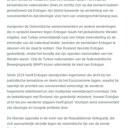
kemalistische nationalisten (links en rechts) zich op dat moment hadden
gerealiseerd dat Erdogan zijn beleid baseerde op versterking van de
soevereiniteit en dat ideologie voor hem van ondergeschikt belang was.
Aangezien de Gülenistische samenzweerders en andere westerlingen
die in opstand kwamen tegen Erdogan slaafs het globalistische Westen
volgden, wat Turkije onvermijdelijk naar een totale ineenstorting en de
eliminatie van de natiestaat leidde, besloten de kemalisten Erdogan te
steunen om de staat te redden. Ook Rusland steunde Erdogan
gedeeltelijk, omdat het besefte dat zijn vijanden marionetten van het
Westen waren. Ook de Turkse nationalisten van de Nationalistische
Bewegingspartij (MHP) kozen uiteindelijk de kant van Erdogan.
Sinds 2016 heeft Erdogan standpunten ingenomen die dicht bij het
patriottische kemalisme en deels bij het Eurazianisme liggen, waarbij hij
openlijk de prioriteit van soevereiniteit verkondigt, de westerse
hegemonie bekritiseert en een multipolair wereldproject voorstaat. Ook
de betrekkingen met Rusland zijn geleidelijk verbeterd, hoewel Erdoğan
af en toe pro-westerse stappen heeft gezet. Voortaan werd soevereiniteit
zijn ideologie en hoogste politieke doel.
De liberale oppositie in de vorm van de Republikeinse Volkspartij, die
zich aanvankelijk verzette tegen de islamistische lijn van de eerste