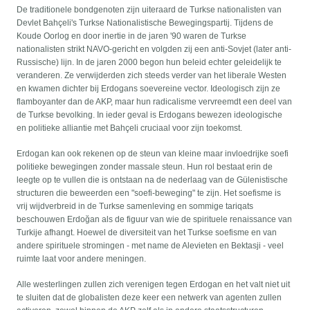
De traditionele bondgenoten zijn uiteraard de Turkse nationalisten van
Devlet Bahçeli's Turkse Nationalistische Bewegingspartij. Tijdens de
Koude Oorlog en door inertie in de jaren '90 waren de Turkse
nationalisten strikt NAVO-gericht en volgden zij een anti-Sovjet (later anti-
Russische) lijn. In de jaren 2000 begon hun beleid echter geleidelijk te
veranderen. Ze verwijderden zich steeds verder van het liberale Westen
en kwamen dichter bij Erdogans soevereine vector. Ideologisch zijn ze
flamboyanter dan de AKP, maar hun radicalisme vervreemdt een deel van
de Turkse bevolking. In ieder geval is Erdogans bewezen ideologische
en politieke alliantie met Bahçeli cruciaal voor zijn toekomst.
Erdogan kan ook rekenen op de steun van kleine maar invloedrijke soefi
politieke bewegingen zonder massale steun. Hun rol bestaat erin de
leegte op te vullen die is ontstaan na de nederlaag van de Gülenistische
structuren die beweerden een "soefi-beweging" te zijn. Het soefisme is
vrij wijdverbreid in de Turkse samenleving en sommige tariqats
beschouwen Erdoğan als de figuur van wie de spirituele renaissance van
Turkije afhangt. Hoewel de diversiteit van het Turkse soefisme en van
andere spirituele stromingen - met name de Alevieten en Bektasji - veel
ruimte laat voor andere meningen.
Alle westerlingen zullen zich verenigen tegen Erdogan en het valt niet uit
te sluiten dat de globalisten deze keer een netwerk van agenten zullen