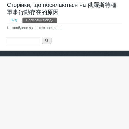
Сторінки, що посилаються на 俄羅斯特種
軍事行動存在的原因
Первинні вкладки
Вид
Посилання сюди
(активна вкладка)
Не знайдено зворотніх посилань.
Пошукова форма
Пошук