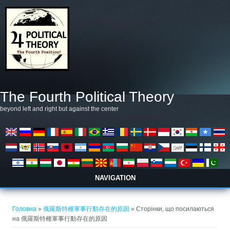
Перейти до основного матеріалу
The Fourth Political Theory
beyond left and right but against the center
NAVIGATION
Ви є тут
Головна
»
俄羅斯特種軍事行動存在的原因
» Сторінки, що посилаються
на 俄羅斯特種軍事行動存在的原因