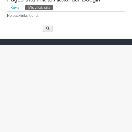
Peasakid
Kuva
Mis viitab siia
(aktiivne sakk)
No backlinks found.
Otsinguvorm
Otsing