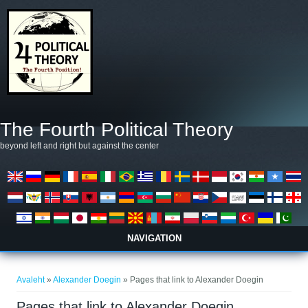
Liigu edasi põhisisu juurde
The Fourth Political Theory
beyond left and right but against the center
NAVIGATION
Sa oled siin
Avaleht
»
Alexander Doegin
» Pages that link to Alexander Doegin
Pages that link to Alexander Doegin