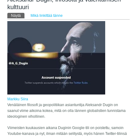
kulttuuri
Ensisijaiset välilehdet
Näytä
(aktiivinen välilehti)
Mikä linkittää tänne
Markku Siira
Venäläinen filosofi ja geopolitiikan asiantuntija Aleksandr Dugin on
saanut viime aikoina kokea, mitä on olla lännen globalistien tunnistama
ideologinen vihollinen.
Viimeisten kuukausien aikana Duginin Google-tili on poistettu, samoin
Youtube-kanava ja nyt, ilman mitään selitystä, myös hänen Twitter-tilinsä