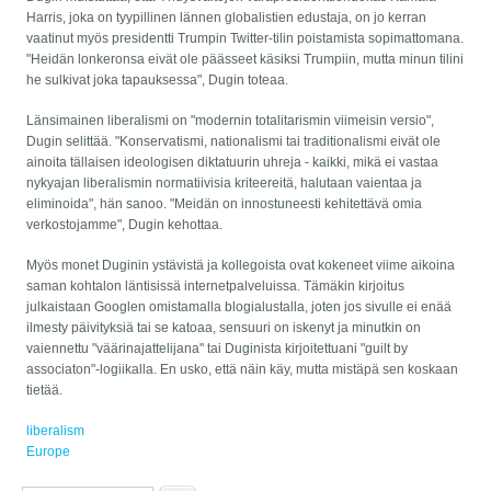
Harris, joka on tyypillinen lännen globalistien edustaja, on jo kerran
vaatinut myös presidentti Trumpin Twitter-tilin poistamista sopimattomana.
"Heidän lonkeronsa eivät ole päässeet käsiksi Trumpiin, mutta minun tilini
he sulkivat joka tapauksessa", Dugin toteaa.
Länsimainen liberalismi on "modernin totalitarismin viimeisin versio",
Dugin selittää. "Konservatismi, nationalismi tai traditionalismi eivät ole
ainoita tällaisen ideologisen diktatuurin uhreja - kaikki, mikä ei vastaa
nykyajan liberalismin normatiivisia kriteereitä, halutaan vaientaa ja
eliminoida", hän sanoo. "Meidän on innostuneesti kehitettävä omia
verkostojamme", Dugin kehottaa.
Myös monet Duginin ystävistä ja kollegoista ovat kokeneet viime aikoina
saman kohtalon läntisissä internetpalveluissa. Tämäkin kirjoitus
julkaistaan Googlen omistamalla blogialustalla, joten jos sivulle ei enää
ilmesty päivityksiä tai se katoaa, sensuuri on iskenyt ja minutkin on
vaiennettu "väärinajattelijana" tai Duginista kirjoitettuani "guilt by
associaton"-logiikalla. En usko, että näin käy, mutta mistäpä sen koskaan
tietää.
liberalism
Europe