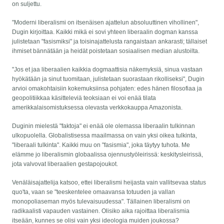
on suljettu.
"Moderni liberalismi on itsenäisen ajattelun absoluuttinen vihollinen",
Dugin kirjoittaa. Kaikki mikä ei sovi yhteen liberaalin dogman kanssa
julistetaan "fasismiksi" ja toisinajattelusta rangaistaan ankarasti; tällaiset
ihmiset bännätään ja heidät poistetaan sosiaalisen median alustoilta.
"Jos et jaa liberaalien kaikkia dogmaattisia näkemyksiä, sinua vastaan
hyökätään ja sinut tuomitaan, julistetaan suorastaan rikolliseksi", Dugin
arvioi omakohtaisiin kokemuksiinsa pohjaten: edes hänen filosofiaa ja
geopolitiikkaa käsitteleviä teoksiaan ei voi enää tilata
amerikkalaisomistuksessa olevasta verkkokauppa Amazonista.
Duginin mielestä "faktoja" ei enää ole olemassa liberaalin tulkinnan
ulkopuolella. Globalistisessa maailmassa on vain yksi oikea tulkinta,
"liberaali tulkinta". Kaikki muu on "fasismia", joka täytyy tuhota. Me
elämme jo liberalismin globaalissa ojennustyöleirissä: keskitysleirissä,
jota valvovat liberaalien gestapojoukot.
Venäläisajattelija katsoo, ettei liberalismi heijasta vain vallitsevaa status
quo'ta, vaan se "teeskentelee omaavansa totuuden ja vallan
monopoliaseman myös tulevaisuudessa". Tällainen liberalismi on
radikaalisti vapauden vastainen. Olisiko aika rajoittaa liberalismia
itseään, kunnes se olisi vain yksi ideologia muiden joukossa?