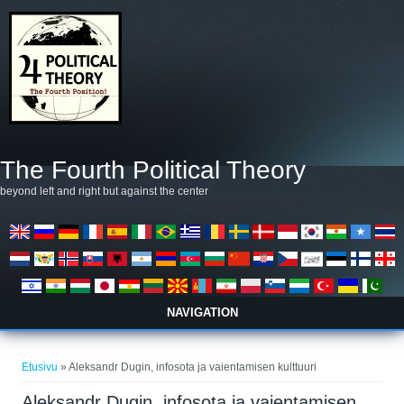
Hyppää pääsisältöön
The Fourth Political Theory
beyond left and right but against the center
NAVIGATION
Olet täällä
Etusivu
» Aleksandr Dugin, infosota ja vaientamisen kulttuuri
Aleksandr Dugin, infosota ja vaientamisen