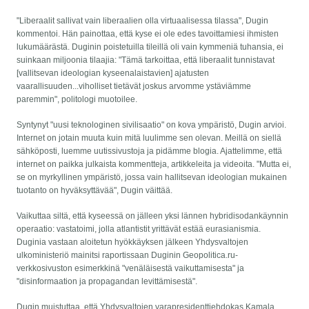
"Liberaalit sallivat vain liberaalien olla virtuaalisessa tilassa", Dugin
kommentoi. Hän painottaa, että kyse ei ole edes tavoittamiesi ihmisten
lukumäärästä. Duginin poistetuilla tileillä oli vain kymmeniä tuhansia, ei
suinkaan miljoonia tilaajia: "Tämä tarkoittaa, että liberaalit tunnistavat
[vallitsevan ideologian kyseenalaistavien] ajatusten
vaarallisuuden...viholliset tietävät joskus arvomme ystäviämme
paremmin", politologi muotoilee.
Syntynyt "uusi teknologinen sivilisaatio" on kova ympäristö, Dugin arvioi.
Internet on jotain muuta kuin mitä luulimme sen olevan. Meillä on siellä
sähköposti, luemme uutissivustoja ja pidämme blogia. Ajattelimme, että
internet on paikka julkaista kommentteja, artikkeleita ja videoita. "Mutta ei,
se on myrkyllinen ympäristö, jossa vain hallitsevan ideologian mukainen
tuotanto on hyväksyttävää", Dugin väittää.
Vaikuttaa siltä, että kyseessä on jälleen yksi lännen hybridisodankäynnin
operaatio: vastatoimi, jolla atlantistit yrittävät estää eurasianismia.
Duginia vastaan aloitetun hyökkäyksen jälkeen Yhdysvaltojen
ulkoministeriö mainitsi raportissaan Duginin Geopolitica.ru-
verkkosivuston esimerkkinä "venäläisestä vaikuttamisesta" ja
"disinformaation ja propagandan levittämisestä".
Dugin muistuttaa, että Yhdysvaltojen varapresidenttiehdokas Kamala