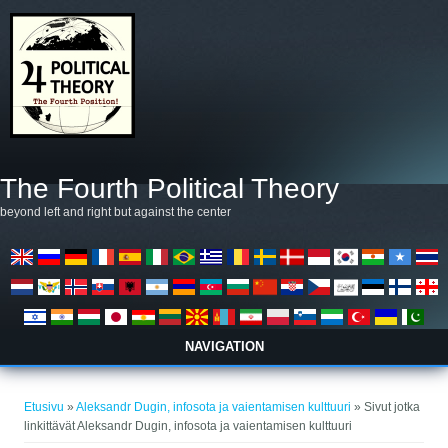
Hyppää pääsisältöön
The Fourth Political Theory
beyond left and right but against the center
NAVIGATION
Olet täällä
Etusivu
»
Aleksandr Dugin, infosota ja vaientamisen kulttuuri
» Sivut jotka
linkittävät Aleksandr Dugin, infosota ja vaientamisen kulttuuri