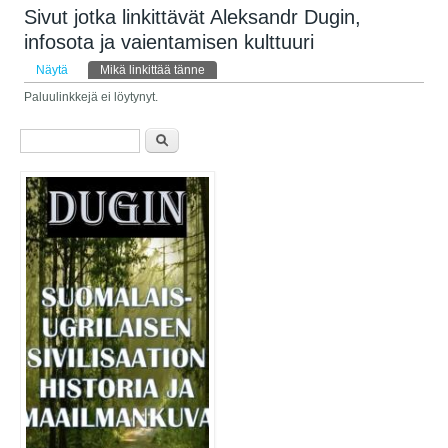
Sivut jotka linkittävät Aleksandr Dugin,
infosota ja vaientamisen kulttuuri
Ensisijaiset välilehdet
Näytä
Mikä linkittää tänne
(aktiivinen välilehti)
Paluulinkkejä ei löytynyt.
Hakulomake
Etsi