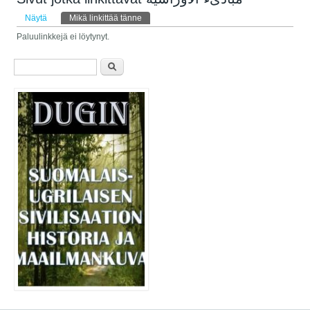
Ensisijaiset välilehdet
Näytä
Mikä linkittää tänne
(aktiivinen välilehti)
Paluulinkkejä ei löytynyt.
Hakulomake
Etsi