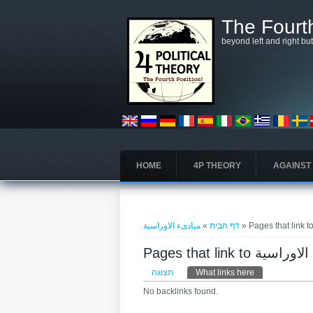
דילוג לתוכן העיקרי
The Fourth
beyond left and right bu
HOME
4P THEORY
AGAINST
הינך נמצא כאן
»
דף הבית
مبادىء الاوراسية
Pages that link to ة
לשוניות ראשיות
תצוגה
What links here
(לשונית פעילה)
No backlinks found.