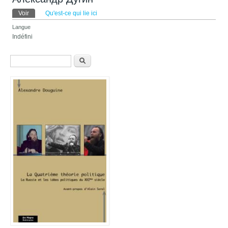
Onglets principaux
Voir
(onglet actif)
Qu'est-ce qui lie ici
Langue
Indéfini
Formulaire de recherche
Recherche