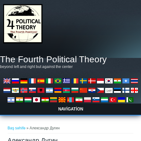
Əsas kontentə keçin
The Fourth Political Theory
beyond left and right but against the center
NAVIGATION
You are here
Baş səhifə
» Александр Дугин
Александр Дугин