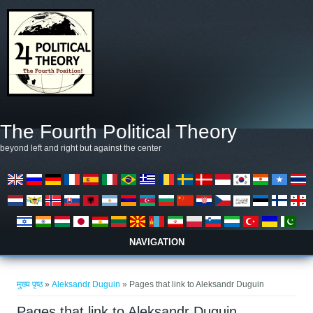
Skip to main content
The Fourth Political Theory
beyond left and right but against the center
NAVIGATION
आप यहाँ हैं
मुख्य पृष्ठ
»
Aleksandr Duguin
» Pages that link to Aleksandr Duguin
Pages that link to Aleksandr Duguin