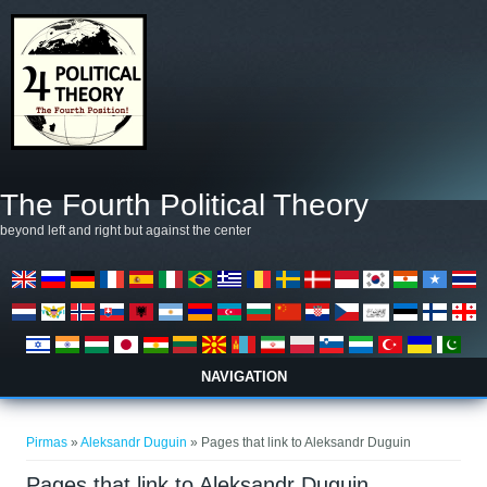
Pereiti į pagrindinį turinį
The Fourth Political Theory
beyond left and right but against the center
NAVIGATION
Jūs esate čia
Pirmas
»
Aleksandr Duguin
» Pages that link to Aleksandr Duguin
Pages that link to Aleksandr Duguin