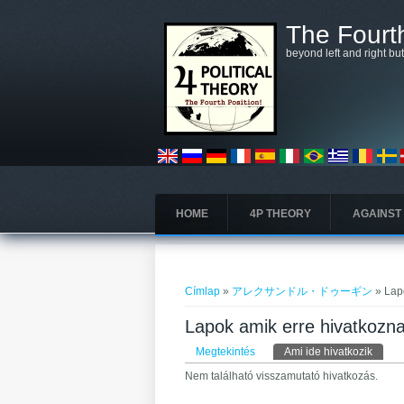
Ugrás a tartalomra
The Fourth
beyond left and right bu
HOME
4P THEORY
AGAINST
Jelenlegi hely
Címlap
»
アレクサンドル・ドゥーギン
» La
Lapok amik erre hiv
Elsődleges fülek
Megtekintés
Ami ide hivatkozik
(aktív 
Nem található visszamutató hivatkozás.