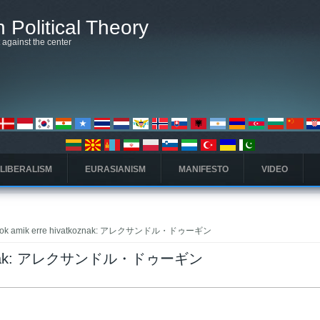
 Political Theory
t against the center
 LIBERALISM
EURASIANISM
MANIFESTO
VIDEO
pok amik erre hivatkoznak: アレクサンドル・ドゥーギン
atkoznak: アレクサンドル・ドゥーギン
fül)