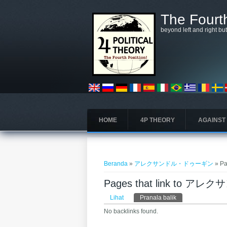
Lompat ke isi utama
The Fourth
beyond left and right bu
HOME
4P THEORY
AGAINST
Anda di sini
Beranda
»
アレクサンドル・ドゥーギン
» P
Pages that link to
Tab primer
Lihat
Pranala balik
(tab aktif)
No backlinks found.