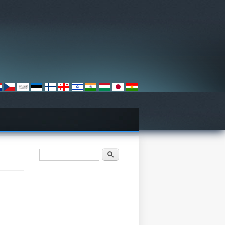
Form pencarian
Pencarian