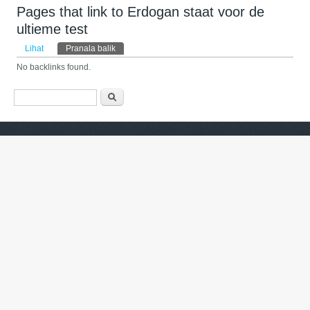
Pages that link to Erdogan staat voor de
ultieme test
Tab primer
Lihat
Pranala balik
(tab aktif)
No backlinks found.
Form pencarian
Pencarian