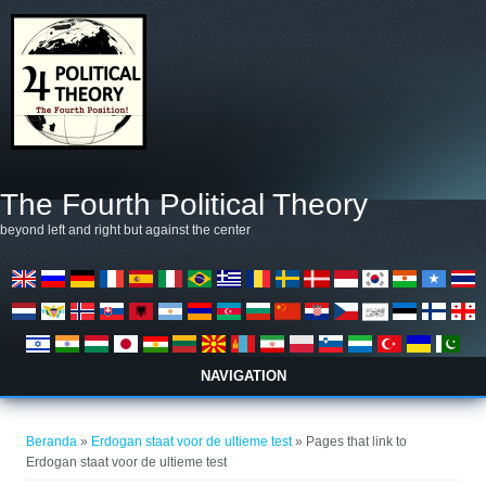
Lompat ke isi utama
The Fourth Political Theory
beyond left and right but against the center
NAVIGATION
Anda di sini
Beranda
»
Erdogan staat voor de ultieme test
» Pages that link to
Erdogan staat voor de ultieme test