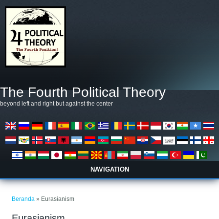
Lompat ke isi utama
The Fourth Political Theory
beyond left and right but against the center
NAVIGATION
Anda di sini
Beranda
» Eurasianism
Eurasianism