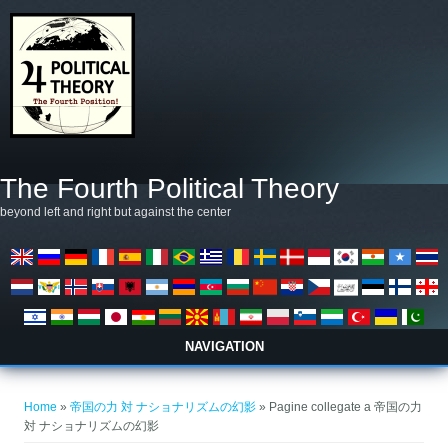
Salta al contenuto principale
The Fourth Political Theory
beyond left and right but against the center
NAVIGATION
Tu sei qui
Home
»
帝国の力 対 ナショナリズムの幻影
» Pagine collegate a 帝国の力
対 ナショナリズムの幻影