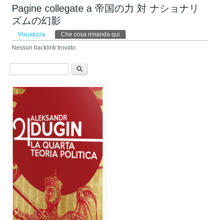
Pagine collegate a 帝国の力 対 ナショナリ
ズムの幻影
Schede primarie
Visualizza
Che cosa rimanda qui
(scheda attiva)
Nessun backlink trovato.
Form di ricerca
Cerca